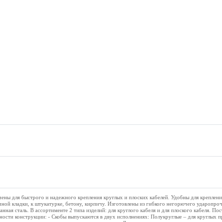
ены для быстрого и надежного крепления круглых и плоских кабелей. Удобны для креплени
ной кладки, к штукатурке, бетону, кирпичу. Изготовлены из гибкого негорючего ударопро
анная сталь. В ассортименте 2 типа изделий: для круглого кабеля и для плоского кабеля. Пос
ности конструкции: - Скобы выпускаются в двух исполнениях: Полукруглые – для круглых 