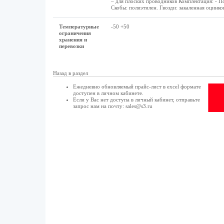
– для плоских проводников Комплектация: - По
Скобы: полиэтилен. Гвозди: закаленная оцинко
Температурные
-50 +50
ограничения
хранения и
перевозки
Назад в раздел
Ежедневно обновляемый прайс-лист в excel формате
доступен в
личном кабинете
.
Если у Вас нет доступа в
личный кабинет
, отправьте
запрос нам на почту:
sales@s3.ru