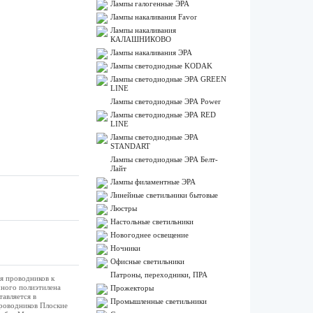
Лампы галогенные ЭРА
Лампы накаливания Favor
Лампы накаливания
КАЛАШНИКОВО
Лампы накаливания ЭРА
Лампы светодиодные KODAK
Лампы светодиодные ЭРА GREEN
LINE
Лампы светодиодные ЭРА Power
Лампы светодиодные ЭРА RED
LINE
Лампы светодиодные ЭРА
STANDART
Лампы светодиодные ЭРА Белт-
Лайт
Лампы филаментные ЭРА
Линейные светильники бытовые
Люстры
Настольные светильники
Новогоднее освещение
Ночники
Офисные светильники
Патроны, переходники, ПРА
я проводников к
чного полиэтилена
Прожекторы
тавляется в
Промышленные светильники
проводников Плоские