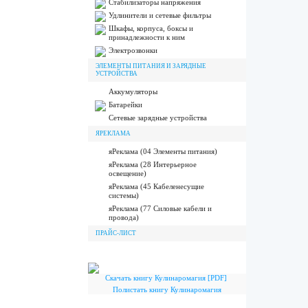
Стабилизаторы напряжения
Удлинители и сетевые фильтры
Шкафы, корпуса, боксы и
принадлежности к ним
Электрозвонки
ЭЛЕМЕНТЫ ПИТАНИЯ И ЗАРЯДНЫЕ
УСТРОЙСТВА
Аккумуляторы
Батарейки
Сетевые зарядные устройства
ЯРЕКЛАМА
яРеклама (04 Элементы питания)
яРеклама (28 Интерьерное
освещение)
яРеклама (45 Кабеленесущие
системы)
яРеклама (77 Силовые кабели и
провода)
ПРАЙС-ЛИСТ
Скачать книгу Кулинаромагия [PDF]
Полистать книгу Кулинаромагия