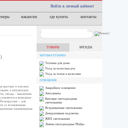
Войти в личный кабинет
тнеры
вакансии
где купить
контакты
ТОВАРЫ
БРЕНДЫ
)
БЫТОВАЯ ТЕХНИКА
Техника для дома
Уход за полостью рта
Уход за телом и волосами
ОСВЕЩЕНИЕ
я круглых и плоских
Аварийное освещение
ладки, к штукатурке,
Автолампы
и, гвоздь - закаленная
ставляется в комплекте
Бытовые светодиодные
 Полукруглые – для
светильники
те со вставленным
Встраиваемые светильники
закаленная оцинкованная
Декоративная подсветка
ЖКХ светильники
Лампы cветодиодные Philips