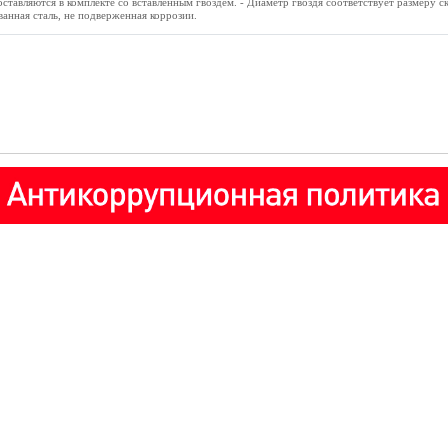
ставляются в комплекте со вставленным гвоздем. - Диаметр гвоздя соответствует размеру с
ванная сталь, не подверженная коррозии.