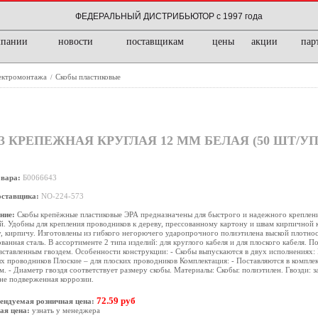
ФЕДЕРАЛЬНЫЙ ДИСТРИБЬЮТОР с 1997 года
мпании
новости
поставщикам
цены
акции
пар
лектромонтажа
Скобы пластиковые
/
3 КРЕПЕЖНАЯ КРУГЛАЯ 12 ММ БЕЛАЯ (50 ШТ/УП
овара:
Б0066643
оставщика:
NO-224-573
ние:
Скобы крепёжные пластиковые ЭРА предназначены для быстрого и надежного креплени
й. Удобны для крепления проводников к дереву, прессованному картону и швам кирпичной к
, кирпичу. Изготовлены из гибкого негорючего ударопрочного полиэтилена выской плотност
ванная сталь. В ассортименте 2 типа изделий: для круглого кабеля и для плоского кабеля. По
вставленным гвоздем. Особенности конструкции: - Скобы выпускаются в двух исполнениях:
х проводников Плоские – для плоских проводников Комплектация: - Поставляются в комплек
м. - Диаметр гвоздя соответствует размеру скобы. Материалы: Скобы: полиэтилен. Гвозди: 
 не подверженная коррозии.
72.59 руб
ендуемая розничная цена:
ая цена:
узнать у менеджера