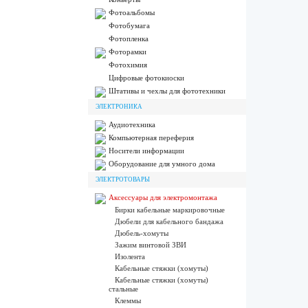
Фотоальбомы
Фотобумага
Фотопленка
Фоторамки
Фотохимия
Цифровые фотокиоски
Штативы и чехлы для фототехники
ЭЛЕКТРОНИКА
Аудиотехника
Компьютерная переферия
Носители информации
Оборудование для умного дома
ЭЛЕКТРОТОВАРЫ
Аксессуары для электромонтажа
Бирки кабельные маркировочные
Дюбели для кабельного бандажа
Дюбель-хомуты
Зажим винтовой ЗВИ
Изолента
Кабельные стяжки (хомуты)
Кабельные стяжки (хомуты)
стальные
Клеммы