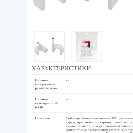
ХАРАКТЕРИСТИКИ
Наличие
нет
аллергенов и
резких запахов
Наличие
нет
категории ЛВЖ
и ГЖ
Описание
Скобы крепёжные пластиковые ЭРА предназнач
дереву, прессованному картону и швам кирпич
выской плотности, гвоздь - закаленная оцинков
комплекте с уже вставленным гвоздем. Особен