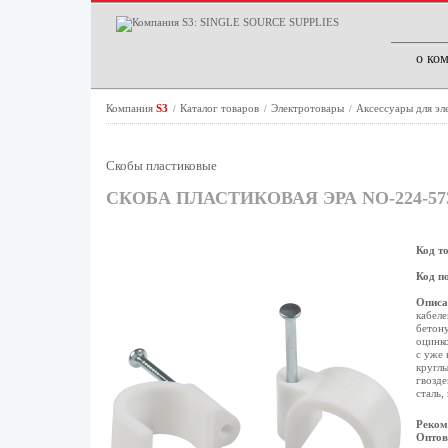
о ко
Компания
S3
Каталог товаров
Электротовары
Аксессуары для э
/
/
/
Скобы пластиковые
СКОБА ПЛАСТИКОВАЯ ЭРА NO-224-57
Код т
Код п
Описа
кабеле
бетону
оцинко
с уже 
круглы
гвозде
сталь,
Реком
Оптов