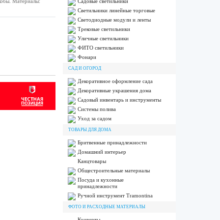
кобы. Материалы:
Садовые светильники
Светильники линейные торговые
Светодиодные модули и ленты
Трековые светильники
Уличные светильники
ФИТО светильники
Фонари
САД И ОГОРОД
Декоративное оформление сада
Декоративные украшения дома
Садовый инвентарь и инструменты
Системы полива
Уход за садом
ТОВАРЫ ДЛЯ ДОМА
Бритвенные принадлежности
Домашний интерьер
Канцтовары
Общестроительные материалы
Посуда и кухонные
принадлежности
Ручной инструмент Tramontina
ФОТО И РАСХОДНЫЕ МАТЕРИАЛЫ
Конверты