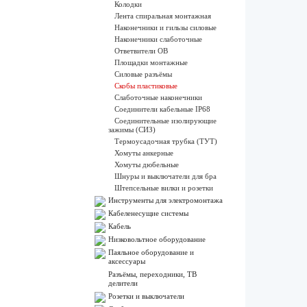
Колодки
Лента спиральная монтажная
Наконечники и гильзы силовые
Наконечники слаботочные
Ответвители ОВ
Площадки монтажные
Силовые разъёмы
Скобы пластиковые
Слаботочные наконечники
Соединители кабельные IP68
Соединительные изолирующие
зажимы (СИЗ)
Термоусадочная трубка (ТУТ)
Хомуты анкерные
Хомуты дюбельные
Шнуры и выключатели для бра
Штепсельные вилки и розетки
Инструменты для электромонтажа
Кабеленесущие системы
Кабель
Низковольтное оборудование
Паяльное оборудование и
аксессуары
Разъёмы, переходники, ТВ
делители
Розетки и выключатели