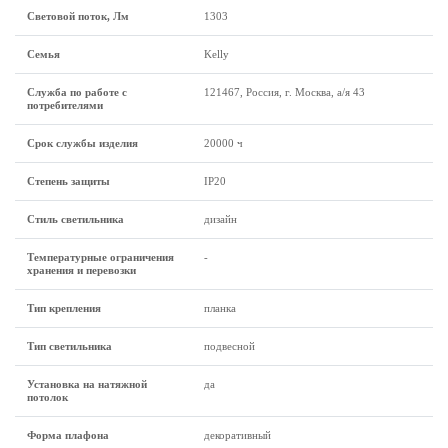
Световой поток, Лм
1303
Семья
Kelly
Служба по работе с
121467, Россия, г. Москва, а/я 43
потребителями
Срок службы изделия
20000 ч
Степень защиты
IP20
Стиль светильника
дизайн
Температурные ограничения
-
хранения и перевозки
Тип крепления
планка
Тип светильника
подвесной
Установка на натяжной
да
потолок
Форма плафона
декоративный