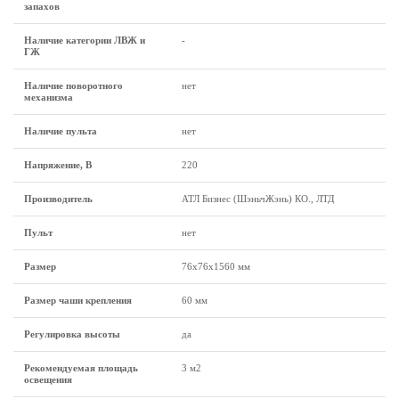
запахов
Наличие категории ЛВЖ и
-
ГЖ
Наличие поворотного
нет
механизма
Наличие пульта
нет
Напряжение, В
220
Производитель
АТЛ Бизнес (ШэньчЖэнь) КО., ЛТД
Пульт
нет
Размеp
76х76х1560 мм
Размер чаши крепления
60 мм
Регулировка высоты
да
Рекомендуемая площадь
3 м2
освещения