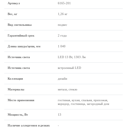
Артикул
6165-201
Вес, кг
1,26 кг
Вид светильника
подвес
Гарантийный срок
2 года
Длина шнура/цепи, мм
1 040
Источник светa
LED 13 Вт, 1303 Лм
Источник света
встроенный LED
Коллекция
дизайн
Материалы
металл, стекло
Место применения
гостиная, кухня, спальня, прихожая,
коридор, гостиница, загородный дом
Мощность, Вт
13
Наличие аллергенов и резких
-