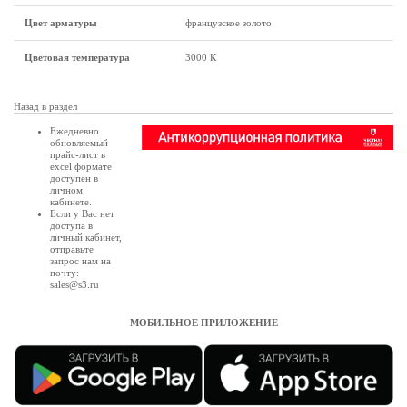
Цвет арматуры
французское золото
Цветовая температура
3000 К
Назад в раздел
Ежедневно
обновляемый
прайс-лист в
excel формате
доступен в
личном
кабинете
.
Если у Вас нет
доступа в
личный кабинет
,
отправьте
запрос нам на
почту:
sales@s3.ru
МОБИЛЬНОЕ ПРИЛОЖЕНИЕ