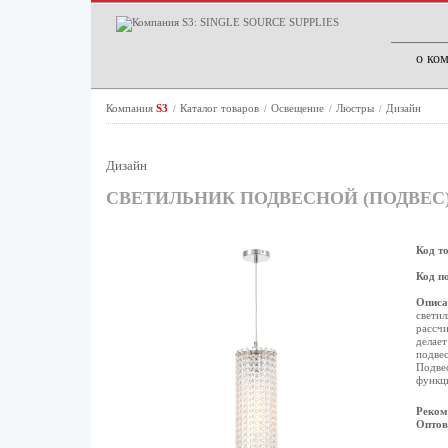
о ко
Компания
S3
Каталог товаров
Освещение
Люстры
Дизайн
/
/
/
/
Дизайн
СВЕТИЛЬНИК ПОДВЕСНОЙ (ПОДВЕС) RI
Код т
Код п
Описа
светил
рассчи
делает
подвес
Подвес
функц
Реком
Оптов