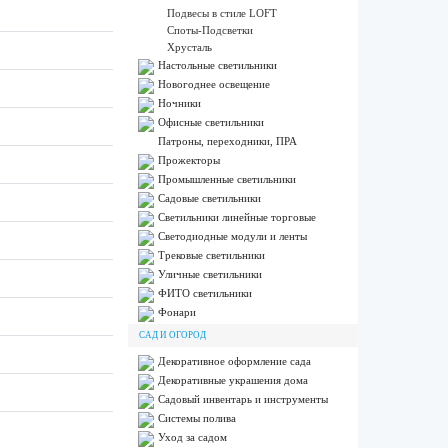
Подвесы в стиле LOFT
Споты-Подсветки
Хрусталь
Настольные светильники
Новогоднее освещение
Ночники
Офисные светильники
Патроны, переходники, ПРА
Прожекторы
Промышленные светильники
Садовые светильники
Светильники линейные торговые
Светодиодные модули и ленты
Трековые светильники
Уличные светильники
ФИТО светильники
Фонари
САД И ОГОРОД
Декоративное оформление сада
Декоративные украшения дома
Садовый инвентарь и инструменты
Системы полива
Уход за садом