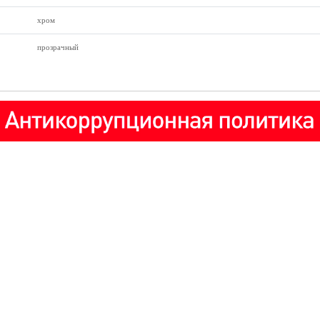
хром
прозрачный