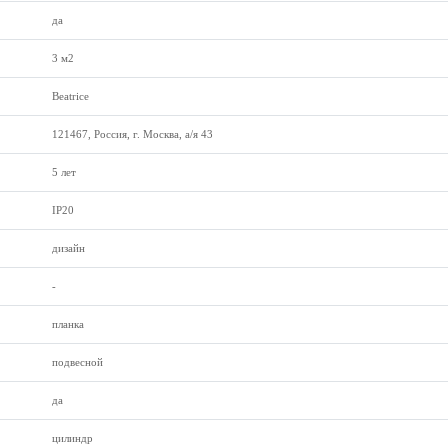
да
3 м2
Beatrice
121467, Россия, г. Москва, а/я 43
5 лет
IP20
дизайн
-
планка
подвесной
да
цилиндр