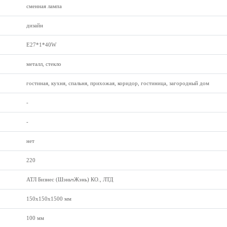
сменная лампа
дизайн
Е27*1*40W
металл, стекло
гостиная, кухня, спальня, прихожая, коридор, гостиница, загородный дом
-
-
нет
220
АТЛ Бизнес (ШэньчЖэнь) КО., ЛТД
150х150х1500 мм
100 мм