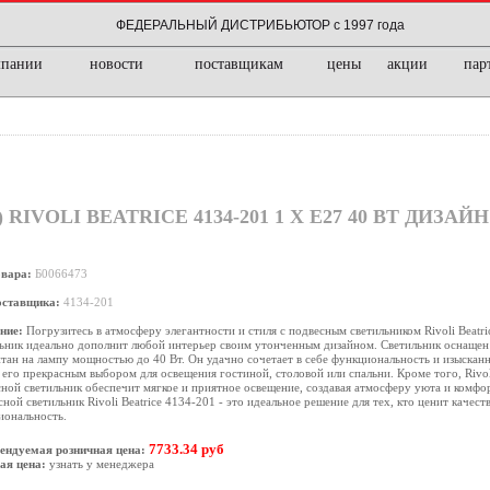
ФЕДЕРАЛЬНЫЙ ДИСТРИБЬЮТОР с 1997 года
мпании
новости
поставщикам
цены
акции
пар
VOLI BEATRICE 4134-201 1 Х Е27 40 ВТ ДИЗАЙН
овара:
Б0066473
оставщика:
4134-201
ние:
Погрузитесь в атмосферу элегантности и стиля с подвесным светильником Rivoli Beatri
ьник идеально дополнит любой интерьер своим утонченным дизайном. Светильник оснащен
тан на лампу мощностью до 40 Вт. Он удачно сочетает в себе функциональность и изыскан
 его прекрасным выбором для освещения гостиной, столовой или спальни. Кроме того, Rivol
ной светильник обеспечит мягкое и приятное освещение, создавая атмосферу уюта и комфо
ной светильник Rivoli Beatrice 4134-201 - это идеальное решение для тех, кто ценит качеств
иональность.
7733.34 руб
ендуемая розничная цена:
ая цена:
узнать у менеджера