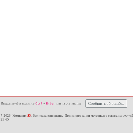
 Выделите её и нажмите
+
или на эту кнопку
Сообщить об ошибке
Ctrl
Enter
97-2026. Компания
S3
. Все права защищены. При копировании материалов ссылка на
www.s3
-25-65
u