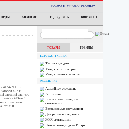
Войти в личный кабинет
тнеры
вакансии
где купить
контакты
ТОВАРЫ
БРЕНДЫ
БЫТОВАЯ ТЕХНИКА
Техника для дома
Уход за полостью рта
Уход за телом и волосами
ОСВЕЩЕНИЕ
ce 4134-201. Этот
Аварийное освещение
 цоколем Е27 и
Автолампы
ный внешний вид, что
i Beatrice 4134-201
Бытовые светодиодные
рта в помещении.
светильники
о, стиль и
Встраиваемые светильники
Декоративная подсветка
ЖКХ светильники
Лампы cветодиодные Philips