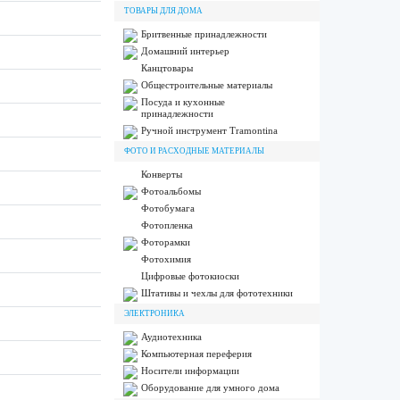
ТОВАРЫ ДЛЯ ДОМА
Бритвенные принадлежности
Домашний интерьер
Канцтовары
Общестроительные материалы
Посуда и кухонные
принадлежности
Ручной инструмент Tramontina
ФОТО И РАСХОДНЫЕ МАТЕРИАЛЫ
Конверты
Фотоальбомы
Фотобумага
Фотопленка
Фоторамки
Фотохимия
Цифровые фотокиоски
Штативы и чехлы для фототехники
ЭЛЕКТРОНИКА
Аудиотехника
Компьютерная переферия
Носители информации
Оборудование для умного дома