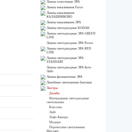
Лампы галогенные ЭРА
Лампы накаливания Favor
Лампы накаливания
КАЛАШНИКОВО
Лампы накаливания ЭРА
Лампы светодиодные KODAK
Лампы светодиодные ЭРА GREEN
LINE
Лампы светодиодные ЭРА Power
Лампы светодиодные ЭРА RED
LINE
Лампы светодиодные ЭРА
STANDART
Лампы светодиодные ЭРА Белт-
Лайт
Лампы филаментные ЭРА
Линейные светильники бытовые
Люстры
Дизайн
Интерьерные светодиодные
светильники
Классика
Лайт
Лофт-Кантри
Модерн
Переносные светильники
Инт.свет