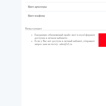
Цвет арматуры
Цвет плафона
Назад в раздел
Ежедневно обновляемый прайс-лист в excel формате
доступен в
личном кабинете
.
Если у Вас нет доступа в
личный кабинет
, отправьте
запрос нам на почту:
sales@s3.ru