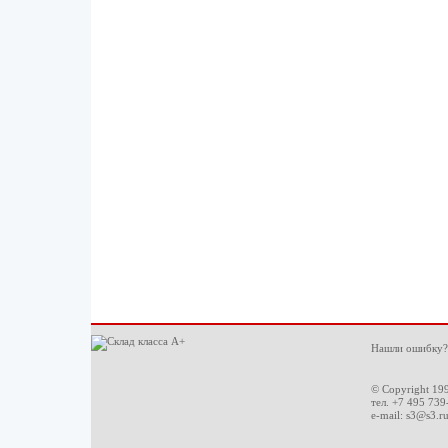
Нашли ошибку?
© Copyright 19
тел. +7 495 739
e-mail:
s3@s3.r