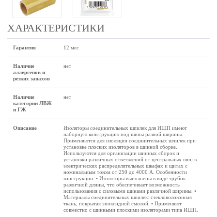
ХАРАКТЕРИСТИКИ
Гарантия
12 мес
Наличие
нет
аллергенов и
резких запахов
Наличие
нет
категории ЛВЖ
и ГЖ
Описание
Изоляторы соединительных шпилек для ИШП имеют
наборную конструкцию под шины разной ширины.
Применяются для изоляции соединительных шпилек при
установке плоских изоляторов в шинной сборке.
Используются для организации шинных сборок и
установки различных ответвлений от центральных шин в
электрических распределительных шкафах и щитах с
номинальным током от 250 до 4000 A. Особенности
конструкции: • Изоляторы выполнены в виде трубок
различной длины, что обеспечивает возможность
использования с силовыми шинами различной ширины. •
Материалы соединительных шпилек: стекловолоконная
ткань, покрытая эпоксидной смолой. • Применяют
совместно с шинными плоскими изоляторами типа ИШП.