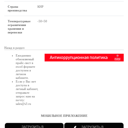
Страна
КНР
производства
Температурные
-50+50
ограничения
хранения и
перевозки
Назад в раздел
Ежедневно
обновляемый
прайс-лист в
excel формате
доступен в
личном
кабинете
.
Если у Вас нет
доступа в
личный кабинет
,
отправьте
запрос нам на
почту:
sales@s3.ru
МОБИЛЬНОЕ ПРИЛОЖЕНИЕ