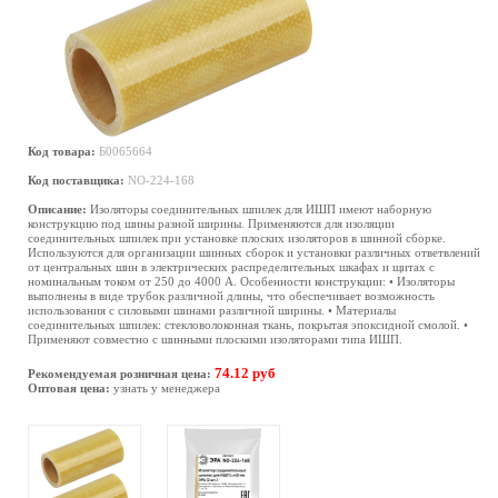
Код товара:
Б0065664
Код поставщика:
NO-224-168
Описание:
Изоляторы соединительных шпилек для ИШП имеют наборную
конструкцию под шины разной ширины. Применяются для изоляции
соединительных шпилек при установке плоских изоляторов в шинной сборке.
Используются для организации шинных сборок и установки различных ответвлений
от центральных шин в электрических распределительных шкафах и щитах с
номинальным током от 250 до 4000 A. Особенности конструкции: • Изоляторы
выполнены в виде трубок различной длины, что обеспечивает возможность
использования с силовыми шинами различной ширины. • Материалы
соединительных шпилек: стекловолоконная ткань, покрытая эпоксидной смолой. •
Применяют совместно с шинными плоскими изоляторами типа ИШП.
74.12 руб
Рекомендуемая розничная цена:
Оптовая цена:
узнать у менеджера