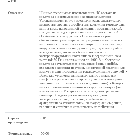
и ГЖ
Описание
Шинные ступенчатые изоляторы типа ИС состоят из
изолятора в форме лесенки и крепежных метизов.
Устанавливаются внутри вводных и распределительных
шкафов или других устройств для крепления токоведущих
шин, а также неподвижной фиксации и изоляции частей,
находящихся под напряжением, от корпуса и панелей.
Особенности конструкции: • Ступенчатая форма
обеспечивает равномерное распределение электрического
напряжения по всей длине изолятора. Это позволяет ему
выдерживать высокие нагрузки и предотвращает пробои
между шинами, он может быть использован в
электрооборудовании постоянного и переменного тока
частотой 50 Гц и напряжением до 1000 В. • Крепление
изолятора осуществляется с помощью болта и шайбы,
входящих в комплект поставки, к монтажной пластине или
корпусу с одной стороны и к токоведущей шине с другой. •
Возможна установка шин разных длин с одинаковым
межфазным расстоянием и промежуточных изоляторов (в
зависимости от схемы монтажа и длины шины). • Каждая
шина устанавливается минимум на двух изоляторах (на
концах шины). • Материал изолятора: диэлектрический
полимер, обладающий высокими параметрами
электрического сопротивления, с добавлением
армированного стекловолокна. Не подвержен старению,
горению и устойчив к механическим воздействиям.
Страна
КНР
производства
Температурные
-50+50