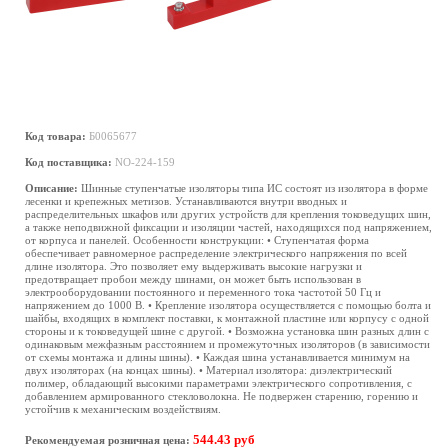
Код товара:
Б0065677
Код поставщика:
NO-224-159
Описание:
Шинные ступенчатые изоляторы типа ИС состоят из изолятора в форме
лесенки и крепежных метизов. Устанавливаются внутри вводных и
распределительных шкафов или других устройств для крепления токоведущих шин,
а также неподвижной фиксации и изоляции частей, находящихся под напряжением,
от корпуса и панелей. Особенности конструкции: • Ступенчатая форма
обеспечивает равномерное распределение электрического напряжения по всей
длине изолятора. Это позволяет ему выдерживать высокие нагрузки и
предотвращает пробои между шинами, он может быть использован в
электрооборудовании постоянного и переменного тока частотой 50 Гц и
напряжением до 1000 В. • Крепление изолятора осуществляется с помощью болта и
шайбы, входящих в комплект поставки, к монтажной пластине или корпусу с одной
стороны и к токоведущей шине с другой. • Возможна установка шин разных длин с
одинаковым межфазным расстоянием и промежуточных изоляторов (в зависимости
от схемы монтажа и длины шины). • Каждая шина устанавливается минимум на
двух изоляторах (на концах шины). • Материал изолятора: диэлектрический
полимер, обладающий высокими параметрами электрического сопротивления, с
добавлением армированного стекловолокна. Не подвержен старению, горению и
устойчив к механическим воздействиям.
544.43 руб
Рекомендуемая розничная цена: