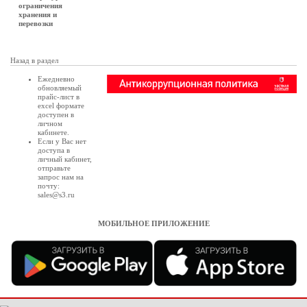
ограничения
хранения и
перевозки
Назад в раздел
Ежедневно
обновляемый
прайс-лист в
excel формате
доступен в
личном
кабинете
.
Если у Вас нет
доступа в
личный кабинет
,
отправьте
запрос нам на
почту:
sales@s3.ru
МОБИЛЬНОЕ ПРИЛОЖЕНИЕ