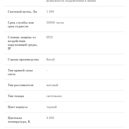
возможность подключения в линию
Световой поток, Лм
1 000
Срок службы или
30000 часов
срок годности
Степень защиты от
IP20
воздействия
окружающей среды,
IP
Страна производства
Китай
Тип кривой силы
-
света
Тип рассеивателя
матовый
Тип товара
светильник
Цвет корпуса
черный
Цветовая
4 000
температура, К