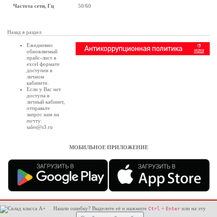
Частота сети, Гц
50/60
Назад в раздел
Ежедневно
обновляемый
прайс-лист в
excel формате
доступен в
личном
кабинете
.
Если у Вас нет
доступа в
личный кабинет
,
отправьте
запрос нам на
почту:
sales@s3.ru
МОБИЛЬНОЕ ПРИЛОЖЕНИЕ
Нашли ошибку? Выделите её и нажмите
+
или на эту
Ctrl
Enter