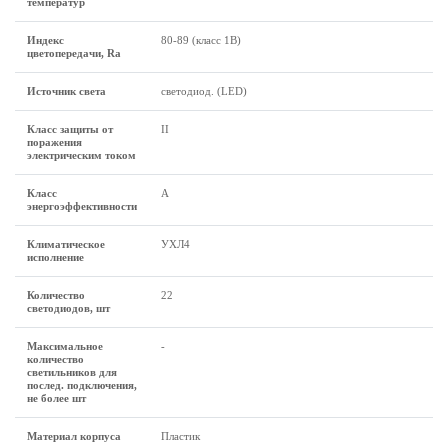
температур
Индекс
80-89 (класс 1B)
цветопередачи, Ra
Источник света
светодиод. (LED)
Класс защиты от
II
поражения
электрическим током
Класс
A
энергоэффективности
Климатическое
УХЛ4
исполнение
Количество
22
светодиодов, шт
Максимальное
-
количество
светильников для
послед. подключения,
не более шт
Материал корпуса
Пластик