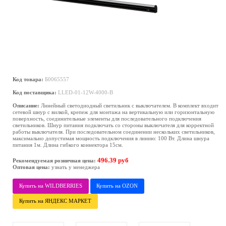
Код товара:
Б0065557
Код поставщика:
LLED-01-12W-4000-B
Описание:
Линейный светодиодный светильник с выключателем. В комплект входит
сетевой шнур с вилкой, крепеж для монтажа на вертикальную или горизонтальную
поверхность, соединительные элементы для последовательного подключения
светильников. Шнур питания подключать со стороны выключателя для корректной
работы выключателя. При последовательном соединении нескольких светильников,
максимально допустимая мощность подключения в линию: 100 Вт. Длина шнура
питания 1м. Длина гибкого коннектора 15см.
496.39 руб
Рекомендуемая розничная цена:
Оптовая цена:
узнать у менеджера
Купить на WILDBERRIES
Купить на OZON
Купить на ЯНДЕКС МАРКЕТ