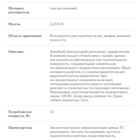
Материал
пластик опаловый
рассеивателя
Модель
LLED-01
Область применения
Используется для подсветки кухни, шкафов, книжных
полок и тд
Описание
Линейный светодиодный светильник с выключателем.
В комплект входит сетевой шнур с вилкой, крепеж
для монтажа на вертикальную или горизонтальную
поверхность, соединительные элементы для
последовательного подключения светильников. Шнур
питания подключать со стороны выключателя для
корректной работы выключателя. При
последовательном соединении нескольких
светильников выключатель первого светильника
включает и отключает все последующие светильники.
Максимально допустимая мощность подключения в
линию: 100 Вт. Длина шнура питания 1м. Длина
гибкого коннектора 15см.
Потребляемая
12
мощность, Вт
Преимущества
Экологичная замена люминесцентным лампам Т5,
равномерное свечение без мерцания, простота
подключения и монтажа, малая инертность,