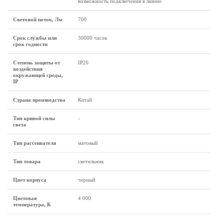
возможность подключения в линию
Световой поток, Лм
700
Срок службы или
30000 часов
срок годности
Степень защиты от
IP20
воздействия
окружающей среды,
IP
Страна производства
Китай
Тип кривой силы
-
света
Тип рассеивателя
матовый
Тип товара
светильник
Цвет корпуса
черный
Цветовая
4 000
температура, К