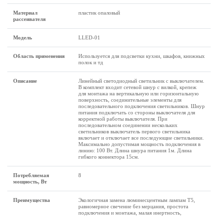
Материал
пластик опаловый
рассеивателя
Модель
LLED-01
Область применения
Используется для подсветки кухни, шкафов, книжных
полок и тд
Описание
Линейный светодиодный светильник с выключателем.
В комплект входит сетевой шнур с вилкой, крепеж
для монтажа на вертикальную или горизонтальную
поверхность, соединительные элементы для
последовательного подключения светильников. Шнур
питания подключать со стороны выключателя для
корректной работы выключателя. При
последовательном соединении нескольких
светильников выключатель первого светильника
включает и отключает все последующие светильники.
Максимально допустимая мощность подключения в
линию: 100 Вт. Длина шнура питания 1м. Длина
гибкого коннектора 15см.
Потребляемая
8
мощность, Вт
Преимущества
Экологичная замена люминесцентным лампам Т5,
равномерное свечение без мерцания, простота
подключения и монтажа, малая инертность,