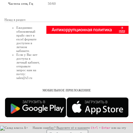
Частота сети, Гц
50/60
Назад в раздел
Ежедневно
обновляемый
прайс-лист в
excel формате
доступен в
личном
кабинете
.
Если у Вас нет
доступа в
личный кабинет
,
отправьте
запрос нам на
почту:
sales@s3.ru
МОБИЛЬНОЕ ПРИЛОЖЕНИЕ
Нашли ошибку? Выделите её и нажмите
+
или на эту
Ctrl
Enter