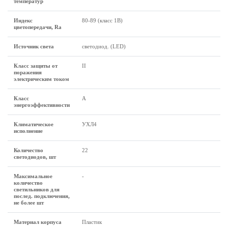
температур
Индекс
80-89 (класс 1B)
цветопередачи, Ra
Источник света
светодиод. (LED)
Класс защиты от
II
поражения
электрическим током
Класс
A
энергоэффективности
Климатическое
УХЛ4
исполнение
Количество
22
светодиодов, шт
Максимальное
-
количество
светильников для
послед. подключения,
не более шт
Материал корпуса
Пластик