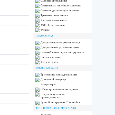
Садовые светильники
Светильники линейные торговые
Светодиодные модули и ленты
Трековые светильники
Уличные светильники
ФИТО светильники
Фонари
САД И ОГОРОД
Декоративное оформление сада
Декоративные украшения дома
Садовый инвентарь и инструменты
Системы полива
Уход за садом
ТОВАРЫ ДЛЯ ДОМА
Бритвенные принадлежности
Домашний интерьер
Канцтовары
Общестроительные материалы
Посуда и кухонные
принадлежности
Ручной инструмент Tramontina
ФОТО И РАСХОДНЫЕ МАТЕРИАЛЫ
Конверты