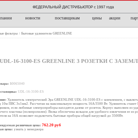
ФЕДЕРАЛЬНЫЙ ДИСТРИБЬЮТОР с 1997 года
мпании
новости
поставщикам
цены
акции
пар
вые фильтры
Бытовые удлинители GREENLINE
/
DL-16-3100-ES GREENLINE 3 РОЗЕТКИ С ЗАЗЕМ
овара:
Б0065040
оставщика:
UDL-16-3100-ES
ние:
Удлинитель электрический Эра GREENLINE UDL-16-3100-ES с заземлением, с выключат
д 10м ПВС 3x1мм2. Рассчитан на максимальную мощность 16А/3500 Вт. Удлинитель стане
иком, если любимые электроприборы находятся далеко от розеток. Корпус выполнен из уд
чего пластика (полипропилен). Вилка обеспечена кольцом для удобного извлечения ее из р
теля на 16А позволяет подключить бытовые приборы общей нагрузкой до 3500Вт.
762.20 руб
ендуемая розничная цена:
ая цена:
узнать у менеджера