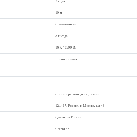
2 года
10 м
С заземлением
3 гнезда
16 A / 3500 Вт
Полипропилен
-
-
с антипиренами (негорючий)
121467, Россия, г. Москва, а/я 43
Сделано в России
Greenline