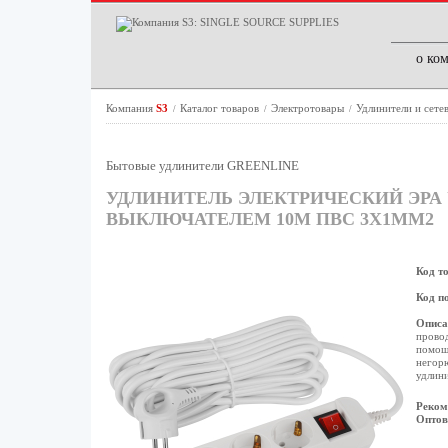
о ко
Компания
S3
Каталог товаров
Электротовары
Удлинители и сете
/
/
/
Бытовые удлинители GREENLINE
УДЛИНИТЕЛЬ ЭЛЕКТРИЧЕСКИЙ ЭРА U
ВЫКЛЮЧАТЕЛЕМ 10М ПВС 3X1ММ2
Код т
Код п
Описа
прово
помощн
негорю
удлини
Реком
Оптов