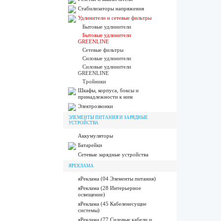
Стабилизаторы напряжения
Удлинители и сетевые фильтры
Бытовые удлинители
Бытовые удлинители
GREENLINE
Сетевые фильтры
Силовые удлинители
Силовые удлинители
GREENLINE
Тройники
Шкафы, корпуса, боксы и
принадлежности к ним
Электрозвонки
ЭЛЕМЕНТЫ ПИТАНИЯ И ЗАРЯДНЫЕ
УСТРОЙСТВА
Аккумуляторы
Батарейки
Сетевые зарядные устройства
ЯРЕКЛАМА
яРеклама (04 Элементы питания)
яРеклама (28 Интерьерное
освещение)
яРеклама (45 Кабеленесущие
системы)
яРеклама (77 Силовые кабели и