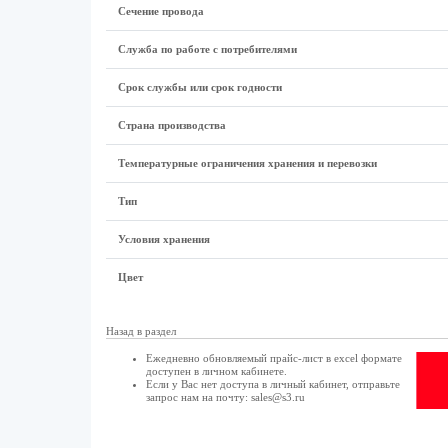
Сечение провода
Служба по работе с потребителями
Срок службы или срок годности
Страна производства
Температурные ограничения хранения и перевозки
Тип
Условия хранения
Цвет
Назад в раздел
Ежедневно обновляемый прайс-лист в excel формате
доступен в
личном кабинете
.
Если у Вас нет доступа в
личный кабинет
, отправьте
запрос нам на почту:
sales@s3.ru