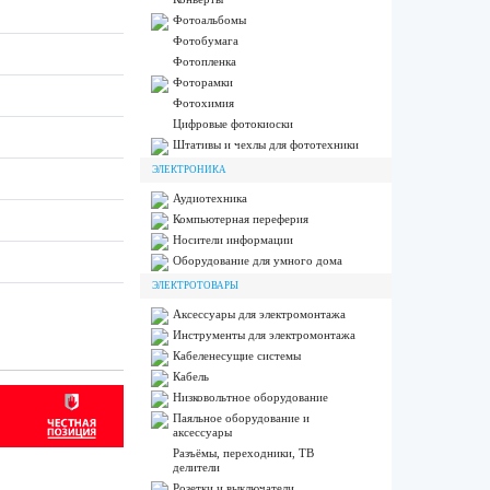
Фотоальбомы
Фотобумага
Фотопленка
Фоторамки
Фотохимия
Цифровые фотокиоски
Штативы и чехлы для фототехники
ЭЛЕКТРОНИКА
Аудиотехника
Компьютерная переферия
Носители информации
Оборудование для умного дома
ЭЛЕКТРОТОВАРЫ
Аксессуары для электромонтажа
Инструменты для электромонтажа
Кабеленесущие системы
Кабель
Низковольтное оборудование
Паяльное оборудование и
аксессуары
Разъёмы, переходники, ТВ
делители
Розетки и выключатели