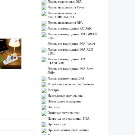
Лампы галогенные ЭРА
Лампы накаливания Favor
Лампы накаливания
КАЛАШНИКОВО
Лампы накаливания ЭРА
Лампы светодиодные KODAK
Лампы светодиодные ЭРА GREEN
LINE
Лампы светодиодные ЭРА Power
Лампы светодиодные ЭРА RED
LINE
Лампы светодиодные ЭРА
STANDART
Лампы светодиодные ЭРА Белт-
Лайт
Лампы филаментные ЭРА
Линейные светильники бытовые
Люстры
Настольные светильники
Новогоднее освещение
Ночники
Офисные светильники
Патроны, переходники, ПРА
Прожекторы
Промышленные светильники