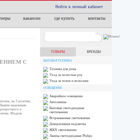
Войти в личный кабинет
тнеры
вакансии
где купить
контакты
ТОВАРЫ
БРЕНДЫ
ЛЕНИЕМ С
БЫТОВАЯ ТЕХНИКА
Техника для дома
Уход за полостью рта
Уход за телом и волосами
ОСВЕЩЕНИЕ
Аварийное освещение
елем, на 3 розетки,
Автолампы
т Вашим надежным
Бытовые светодиодные
аропрочного и
светильники
озетки. Модель
Встраиваемые светильники
Декоративная подсветка
ЖКХ светильники
Лампы cветодиодные Philips