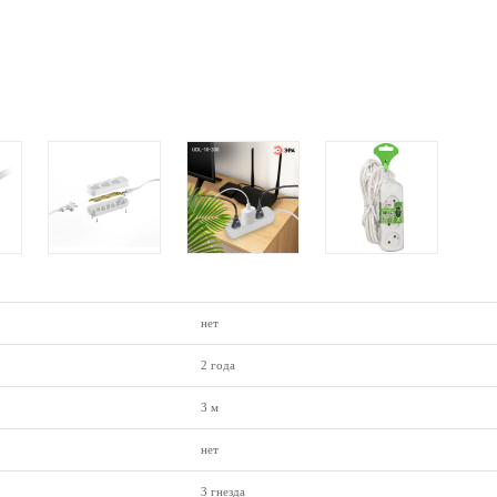
нет
2 года
3 м
нет
3 гнезда