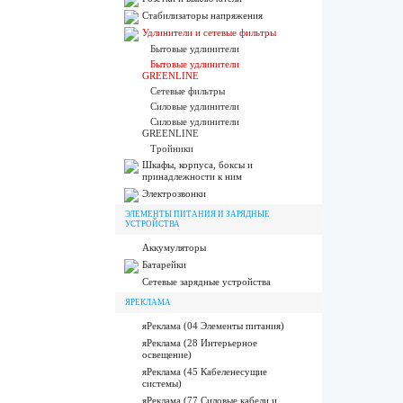
Стабилизаторы напряжения
Удлинители и сетевые фильтры
Бытовые удлинители
Бытовые удлинители
GREENLINE
Сетевые фильтры
Силовые удлинители
Силовые удлинители
GREENLINE
Тройники
Шкафы, корпуса, боксы и
принадлежности к ним
Электрозвонки
ЭЛЕМЕНТЫ ПИТАНИЯ И ЗАРЯДНЫЕ
УСТРОЙСТВА
Аккумуляторы
Батарейки
Сетевые зарядные устройства
ЯРЕКЛАМА
яРеклама (04 Элементы питания)
яРеклама (28 Интерьерное
освещение)
яРеклама (45 Кабеленесущие
системы)
яРеклама (77 Силовые кабели и