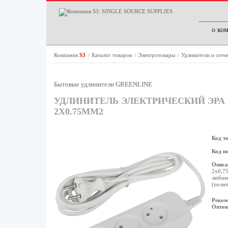
о ко
Компания
S3
Каталог товаров
Электротовары
Удлинители и сете
/
/
/
Бытовые удлинители GREENLINE
УДЛИНИТЕЛЬ ЭЛЕКТРИЧЕСКИЙ ЭРА U
2X0.75ММ2
Код т
Код п
Описа
2x0,7
любимы
(полип
Реком
Оптов