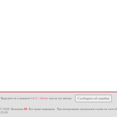
 Выделите её и нажмите
+
или на эту кнопку
Сообщить об ошибке
Ctrl
Enter
97-2026. Компания
S3
. Все права защищены. При копировании материалов ссылка на
www.s3
-25-65
u