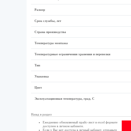
Размер
Срок службы, лет
Страна производства
Температура монтажа
Температурные ограничения хранения и перевозки
Тип
Упаковка
Цвет
Эксплуатационная температура, град. С
Назад в раздел
Ежедневно обновляемый прайс-лист в excel формате
доступен в
личном кабинете
.
Если у Вас нет доступа в
личный кабинет
, отправьте