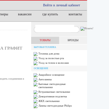
Войти в личный кабинет
тнеры
вакансии
где купить
контакты
ТОВАРЫ
БРЕНДЫ
ЛА ГРАФИТ
БЫТОВАЯ ТЕХНИКА
Техника для дома
Уход за полостью рта
Уход за телом и волосами
ОСВЕЩЕНИЕ
Аварийное освещение
водить соединения и
Автолампы
Бытовые светодиодные
светильники
Встраиваемые светильники
Декоративная подсветка
ЖКХ светильники
Лампы cветодиодные Philips