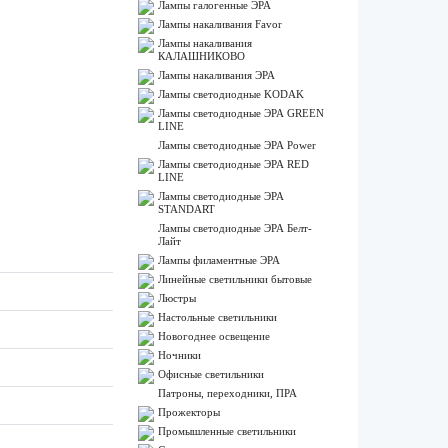
Лампы галогенные ЭРА
Лампы накаливания Favor
Лампы накаливания
КАЛАШНИКОВО
Лампы накаливания ЭРА
Лампы светодиодные KODAK
Лампы светодиодные ЭРА GREEN
LINE
Лампы светодиодные ЭРА Power
Лампы светодиодные ЭРА RED
LINE
Лампы светодиодные ЭРА
STANDART
Лампы светодиодные ЭРА Белт-
Лайт
Лампы филаментные ЭРА
Линейные светильники бытовые
Люстры
Настольные светильники
Новогоднее освещение
Ночники
Офисные светильники
Патроны, переходники, ПРА
Прожекторы
Промышленные светильники