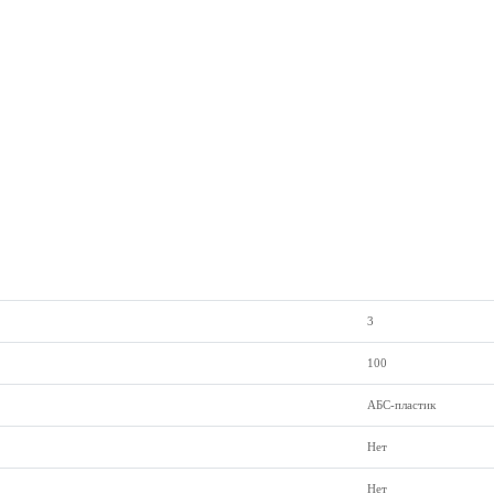
3
100
АБС-пластик
Нет
Нет