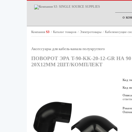
о ко
Компания
S3
Каталог товаров
Электротовары
Кабеленесущие си
/
/
/
Аксессуары для кабель-канала полукруглого
ПОВОРОТ ЭРА T-90-KK-20-12-GR НА
20Х12ММ 2ШТ/КОМПЛЕКТ
Код т
Код п
Описа
ответв
Реком
Оптов