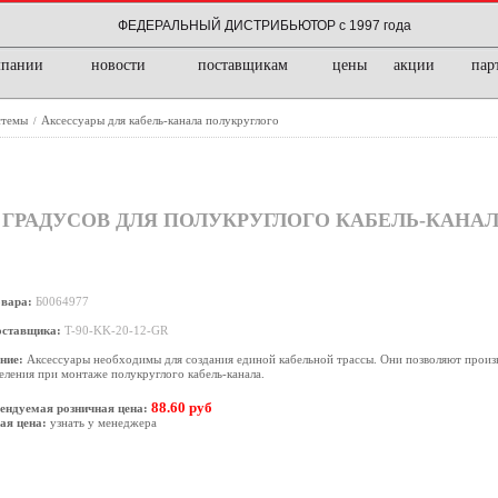
ФЕДЕРАЛЬНЫЙ ДИСТРИБЬЮТОР с 1997 года
мпании
новости
поставщикам
цены
акции
пар
стемы
Аксессуары для кабель-канала полукруглого
/
 90 ГРАДУСОВ ДЛЯ ПОЛУКРУГЛОГО КАБЕЛЬ-КАНА
овара:
Б0064977
оставщика:
T-90-KK-20-12-GR
ние:
Аксессуары необходимы для создания единой кабельной трассы. Они позволяют произ
еления при монтаже полукруглого кабель-канала.
88.60 руб
ендуемая розничная цена:
ая цена:
узнать у менеджера