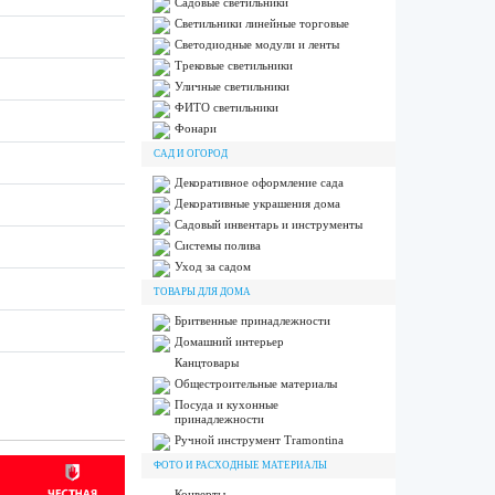
Садовые светильники
Светильники линейные торговые
Светодиодные модули и ленты
Трековые светильники
Уличные светильники
ФИТО светильники
Фонари
САД И ОГОРОД
Декоративное оформление сада
Декоративные украшения дома
Садовый инвентарь и инструменты
Системы полива
Уход за садом
ТОВАРЫ ДЛЯ ДОМА
Бритвенные принадлежности
Домашний интерьер
Канцтовары
Общестроительные материалы
Посуда и кухонные
принадлежности
Ручной инструмент Tramontina
ФОТО И РАСХОДНЫЕ МАТЕРИАЛЫ
Конверты