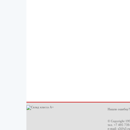
Нашли ошибку?
© Copyright 19
тел. +7 495 739
e-mail:
s3@s3.r