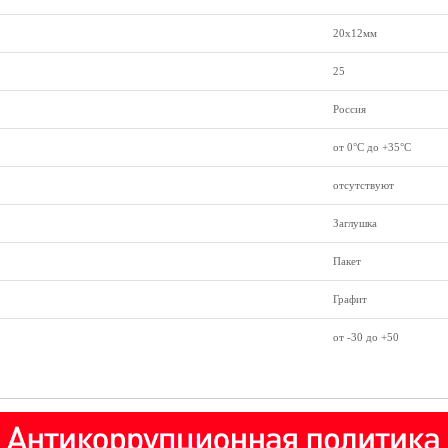
20х12мм
25
Россия
от 0°С до +35°С
отсутствуют
Заглушка
Пакет
Графит
от -30 до +50