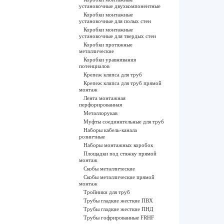
установочные двухкомпонентные
Коробки монтажные
установочные для полых стен
Коробки монтажные
установочные для твердых стен
Коробки протяжные
металлические
Коробки уравнивания
потенциалов
Крепеж клипса для труб
Крепеж клипса для труб прямой
монтаж
Лента монтажная
перфорированная
Металлорукав
Муфты соединительные для труб
Наборы кабель-канала
розничные
Наборы монтажных коробок
Площадки под стяжку прямой
монтаж
Скобы металлические
Скобы металлические прямой
монтаж
Тройники для труб
Трубы гладкие жесткие ПВХ
Трубы гладкие жесткие ПНД
Трубы гофрированные FRHF