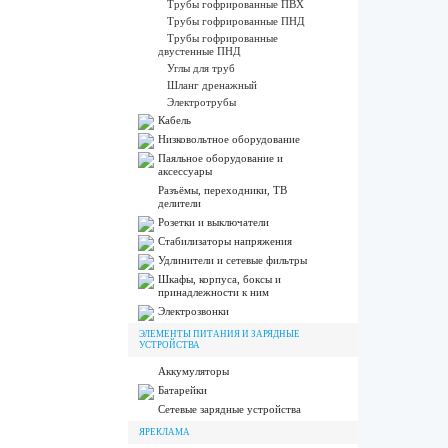
Трубы гофрированные ПВХ
Трубы гофрированные ПНД
Трубы гофрированные
двустенные ПНД
Углы для труб
Шланг дренажный
Электротрубы
Кабель
Низковольтное оборудование
Паяльное оборудование и
аксессуары
Разъёмы, переходники, ТВ
делители
Розетки и выключатели
Стабилизаторы напряжения
Удлинители и сетевые фильтры
Шкафы, корпуса, боксы и
принадлежности к ним
Электрозвонки
ЭЛЕМЕНТЫ ПИТАНИЯ И ЗАРЯДНЫЕ
УСТРОЙСТВА
Аккумуляторы
Батарейки
Сетевые зарядные устройства
ЯРЕКЛАМА