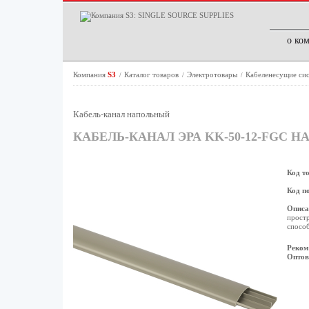
о ко
Компания
S3
Каталог товаров
Электротовары
Кабеленесущие си
/
/
/
Кабель-канал напольный
КАБЕЛЬ-КАНАЛ ЭРА KK-50-12-FGС Н
Код т
Код п
Описа
простр
способ
Реком
Оптов