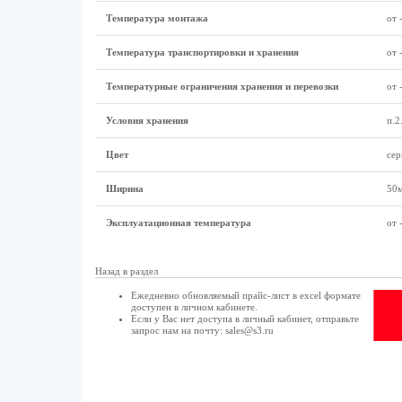
Температура монтажа
от 
Температура транспортировки и хранения
от 
Температурные ограничения хранения и перевозки
от 
Условия хранения
п.2
Цвет
сер
Ширина
50
Эксплуатационная температура
от 
Назад в раздел
Ежедневно обновляемый прайс-лист в excel формате
доступен в
личном кабинете
.
Если у Вас нет доступа в
личный кабинет
, отправьте
запрос нам на почту:
sales@s3.ru