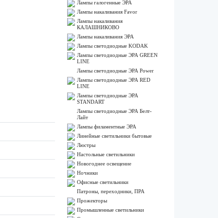
Лампы галогенные ЭРА
Лампы накаливания Favor
Лампы накаливания
КАЛАШНИКОВО
Лампы накаливания ЭРА
Лампы светодиодные KODAK
Лампы светодиодные ЭРА GREEN
LINE
Лампы светодиодные ЭРА Power
Лампы светодиодные ЭРА RED
LINE
Лампы светодиодные ЭРА
STANDART
Лампы светодиодные ЭРА Белт-
Лайт
Лампы филаментные ЭРА
Линейные светильники бытовые
Люстры
Настольные светильники
Новогоднее освещение
Ночники
Офисные светильники
Патроны, переходники, ПРА
Прожекторы
Промышленные светильники