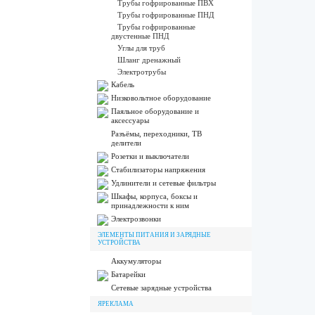
Трубы гофрированные ПВХ
Трубы гофрированные ПНД
Трубы гофрированные
двустенные ПНД
Углы для труб
Шланг дренажный
Электротрубы
Кабель
Низковольтное оборудование
Паяльное оборудование и
аксессуары
Разъёмы, переходники, ТВ
делители
Розетки и выключатели
Стабилизаторы напряжения
Удлинители и сетевые фильтры
Шкафы, корпуса, боксы и
принадлежности к ним
Электрозвонки
ЭЛЕМЕНТЫ ПИТАНИЯ И ЗАРЯДНЫЕ
УСТРОЙСТВА
Аккумуляторы
Батарейки
Сетевые зарядные устройства
ЯРЕКЛАМА