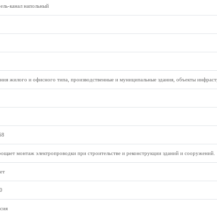
ель-канал напольный
ния жилого и офисного типа, производственные и муниципальные здания, объекты инфраст
68
ощает монтаж электропроводки при строительстве и реконструкции зданий и сооружений.
ет
0
сия