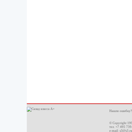
Нашли ошибку?
© Copyright 19
тел. +7 495 739
e-mail:
s3@s3.r