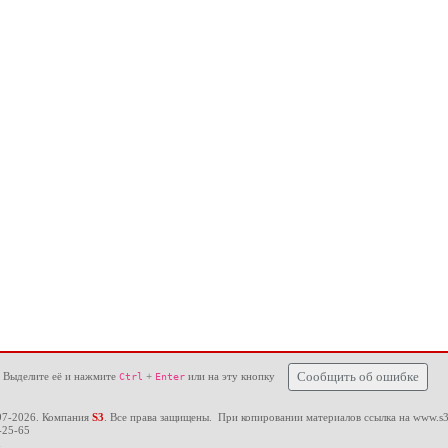
 Выделите её и нажмите
+
или на эту кнопку
Сообщить об ошибке
Ctrl
Enter
97-2026. Компания
S3
. Все права защищены. При копировании материалов ссылка на
www.s3
-25-65
u