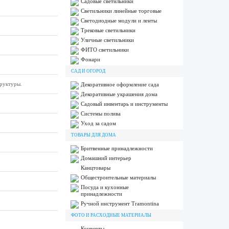
Садовые светильники
Светильники линейные торговые
Светодиодные модули и ленты
Трековые светильники
Уличные светильники
ФИТО светильники
Фонари
САД И ОГОРОД
руктуры.
Декоративное оформление сада
Декоративные украшения дома
Садовый инвентарь и инструменты
Системы полива
Уход за садом
ТОВАРЫ ДЛЯ ДОМА
Бритвенные принадлежности
Домашний интерьер
Канцтовары
Общестроительные материалы
Посуда и кухонные
принадлежности
Ручной инструмент Tramontina
ФОТО И РАСХОДНЫЕ МАТЕРИАЛЫ
Конверты