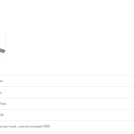
мм
д
00мм
Л4
ропрочный, самозатухающий ПВХ