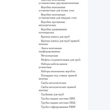
установочные двухкомпонентные
Коробки монтажные
установочные для полых стен
Коробки монтажные
установочные для твердых стен
Коробки протяжные
металлические
Коробки уравнивания
потенциалов
Крепеж клипса для труб
Крепеж клипса для труб прямой
монтаж
Лента монтажная
перфорированная
Металлорукав
Муфты соединительные для труб
Наборы кабель-канала
розничные
Наборы монтажных коробок
Площадки под стяжку прямой
монтаж
Скобы металлические
Скобы металлические прямой
монтаж
Тройники для труб
Трубы гладкие жесткие ПВХ
Трубы гладкие жесткие ПНД
Трубы гофрированные FRHF