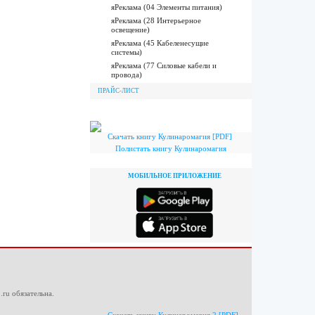
яРеклама (04 Элементы питания)
яРеклама (28 Интерьерное
освещение)
яРеклама (45 Кабеленесущие
системы)
яРеклама (77 Силовые кабели и
провода)
ПРАЙС-ЛИСТ
Скачать книгу Кулинаромагия [PDF]
Полистать книгу Кулинаромагия
МОБИЛЬНОЕ ПРИЛОЖЕНИЕ
.ru
обязательна.