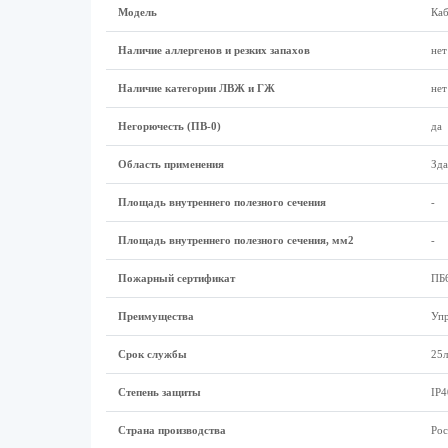
Модель
Каб
Наличие аллергенов и резких запахов
нет
Наличие категории ЛВЖ и ГЖ
нет
Негорючесть (ПВ-0)
да
Область применения
Зда
Площадь внутреннего полезного сечения
-
Площадь внутреннего полезного сечения, мм2
-
Пожарный сертификат
ПБ
Преимущества
Упр
Срок службы
25л
Степень защиты
IP4
Страна производства
Рос