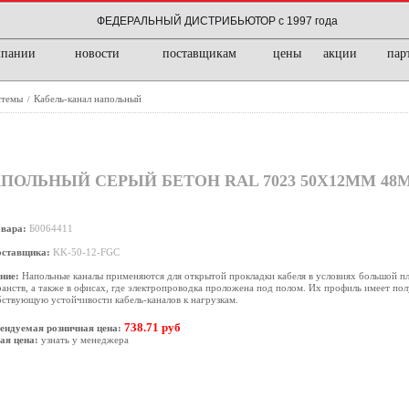
ФЕДЕРАЛЬНЫЙ ДИСТРИБЬЮТОР с 1997 года
мпании
новости
поставщикам
цены
акции
пар
стемы
Кабель-канал напольный
/
АПОЛЬНЫЙ СЕРЫЙ БЕТОН RAL 7023 50Х12ММ 48
овара:
Б0064411
оставщика:
KK-50-12-FGС
ние:
Напольные каналы применяются для открытой прокладки кабеля в условиях большой п
анств, а также в офисах, где электропроводка проложена под полом. Их профиль имеет по
ствующую устойчивости кабель-каналов к нагрузкам.
738.71 руб
ендуемая розничная цена:
ая цена:
узнать у менеджера