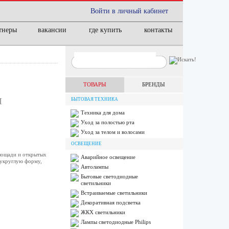
Войти в личный кабинет
тнеры
вакансии
где купить
контакты
ТОВАРЫ
БРЕНДЫ
М
БЫТОВАЯ ТЕХНИКА
Техника для дома
Уход за полостью рта
Уход за телом и волосами
ОСВЕЩЕНИЕ
лощади и открытых
Аварийное освещение
лукруглую форму,
Автолампы
Бытовые светодиодные
светильники
Встраиваемые светильники
Декоративная подсветка
ЖКХ светильники
Лампы cветодиодные Philips