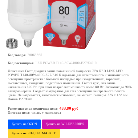
Код товара:
Б0063865
Код поставщика:
LED POWER T140-80W-4000-E27/E40 R
Описание:
Светодиодная лампа повышенной мощности ЭРА RED LINE LED
POWER T140-80W-4000-E27/E40 R идеальна для качественного и экономичного
освещения пространств с большой площадью производственных, торговых,
выставочных, складских, подсобных помещений. Светит ярко, как лампа
накаливания 620 Вт, при этом потребляет мощность всего 80 Вт. Экономит до 90%
электроэнергии. Создаёт комфортное для глаз освещение нейтрального белого
цвета. Не нагревается, включается мгновенно, не мигает. Размеры: 225 х 138 мм.
Цоколь Е27/E40
433.80 руб
Рекомендуемая розничная цена:
Оптовая цена:
узнать у менеджера
Купить на OZON
Купить на WILDBERRIES
Купить на ЯНДЕКС МАРКЕТ