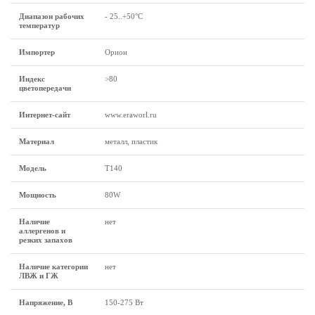
Диапазон рабочих
- 25..+50°C
температур
Импортер
Орион
Индекс
>80
цветопередачи
Интернет-сайт
www.eraworl.ru
Материал
металл, пластик
Модель
Т140
Мощность
80W
Наличие
нет
аллергенов и
резких запахов
Наличие категории
нет
ЛВЖ и ГЖ
Напряжение, В
150-275 Вт