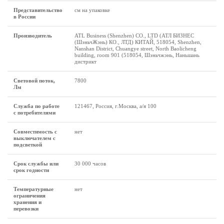
Представительство
см на упаковке
в России
Производитель
ATL Business (Shenzhen) CO., LTD (АТЛ БИЗНЕС
(ШэньчЖэнь) КО., ЛТД) КИТАЙ, 518054, Shenzhen,
Nanshan District, Chuangye street, North Baolicheng
building, room 901 (518054, Шэньчжэнь, Наньшань
дистрикт
Световой поток,
7800
Лм
Служба по работе
121467, Россия, г.Москва, а/я 100
с потребителями
Совместимость с
нет
выключателем с
подсветкой
Срок службы или
30 000 часов
срок годности
Температурные
нет
ограничения
хранения и
перевозки