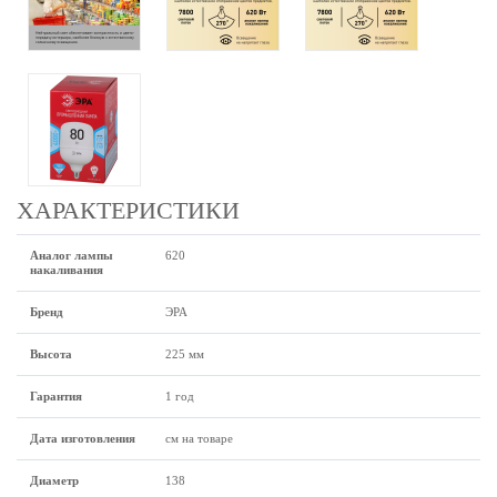
ХАРАКТЕРИСТИКИ
Аналог лампы
620
накаливания
Бренд
ЭРА
Высота
225 мм
Гарантия
1 год
Дата изготовления
см на товаре
Диаметр
138