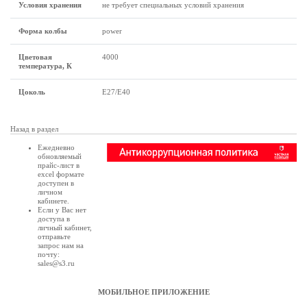
Условия хранения
не требует специальных условий хранения
Форма колбы
power
Цветовая
4000
температура, К
Цоколь
E27/E40
Назад в раздел
Ежедневно
обновляемый
прайс-лист в
excel формате
доступен в
личном
кабинете
.
Если у Вас нет
доступа в
личный кабинет
,
отправьте
запрос нам на
почту:
sales@s3.ru
МОБИЛЬНОЕ ПРИЛОЖЕНИЕ