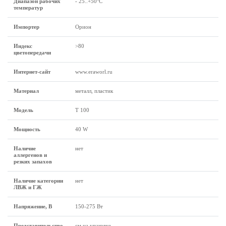
Диапазон рабочих
- 25..+50°C
температур
Импортер
Орион
Индекс
>80
цветопередачи
Интернет-сайт
www.eraworl.ru
Материал
металл, пластик
Модель
Т 100
Мощность
40 W
Наличие
нет
аллергенов и
резких запахов
Наличие категории
нет
ЛВЖ и ГЖ
Напряжение, В
150-275 Вт
Представительство
см на упаковке