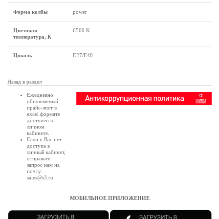
Форма колбы
power
Цветовая
6500 K
температура, К
Цоколь
E27/E40
Назад в раздел
Ежедневно
обновляемый
прайс-лист в
excel формате
доступен в
личном
кабинете
.
Если у Вас нет
доступа в
личный кабинет
,
отправьте
запрос нам на
почту:
sales@s3.ru
МОБИЛЬНОЕ ПРИЛОЖЕНИЕ