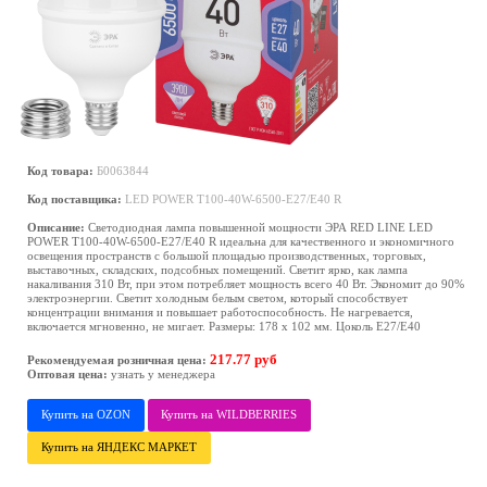
Код товара:
Б0063844
Код поставщика:
LED POWER T100-40W-6500-E27/E40 R
Описание:
Светодиодная лампа повышенной мощности ЭРА RED LINE LED
POWER T100-40W-6500-E27/E40 R идеальна для качественного и экономичного
освещения пространств с большой площадью производственных, торговых,
выставочных, складских, подсобных помещений. Светит ярко, как лампа
накаливания 310 Вт, при этом потребляет мощность всего 40 Вт. Экономит до 90%
электроэнергии. Светит холодным белым светом, который способствует
концентрации внимания и повышает работоспособность. Не нагревается,
включается мгновенно, не мигает. Размеры: 178 х 102 мм. Цоколь Е27/E40
217.77 руб
Рекомендуемая розничная цена:
Оптовая цена:
узнать у менеджера
Купить на OZON
Купить на WILDBERRIES
Купить на ЯНДЕКС МАРКЕТ