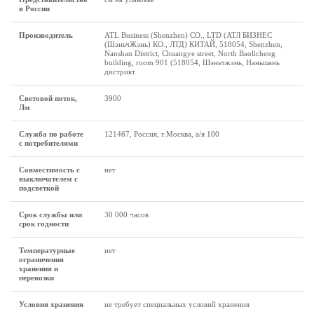
в России
Производитель
ATL Business (Shenzhen) CO., LTD (АТЛ БИЗНЕС
(ШэньчЖэнь) КО., ЛТД) КИТАЙ, 518054, Shenzhen,
Nanshan District, Chuangye street, North Baolicheng
building, room 901 (518054, Шэньчжэнь, Наньшань
дистрикт
Световой поток,
3900
Лм
Служба по работе
121467, Россия, г.Москва, а/я 100
с потребителями
Совместимость с
нет
выключателем с
подсветкой
Срок службы или
30 000 часов
срок годности
Температурные
нет
ограничения
хранения и
перевозки
Условия хранения
не требует специальных условий хранения