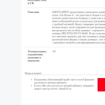
категории ЛВЖ
и ГЖ
Описание
GREEN APPLE представляет уникальное решени
сезон. GA-House-4 - это простая в сборке и 
отлично поместится на балконе, у окна или в 
имеет небольшой купол и подходит для разме
с удобной молнией. Кожух защищает растения 
молнии кожух легко открывается для проветри
инструмента или особых навыков - справится 
спектра ЭРА FITO-9W-T5-Ra90. В них использо
его свечение приятно для глаз человека и жив
эргономичную форму и малые размеры - всё 
- идеальное решение для выращивания рассады
Температурные
-45
ограничения
хранения и
перевозки
Назад в раздел
Ежедневно обновляемый прайс-лист в excel формате
доступен в
личном кабинете
.
Если у Вас нет доступа в
личный кабинет
, отправьте
запрос нам на почту:
sales@s3.ru