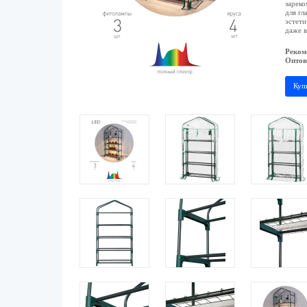
зареко
для гл
эстети
даже в
Реком
Оптов
Куп