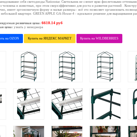
мендовавшие себя светодиоды Nationstar. Светильник не слепит ярко фиолетовыми оттенками
аз человека и животных, при этом сверхэффективно для роста и развития растений . Констр
чно, имеет эргономичную форму и малые размеры - всё это позволяет организовать полно
 небольшой квартире. GREEN APPLE GA-House-4 - идеальное решение для выращивания ра
6610.14 руб
ендуемая розничная цена:
ая цена:
узнать у менеджера
ить на OZON
Купить на ЯНДЕКС МАРКЕТ
Купить на WILDBERRIES