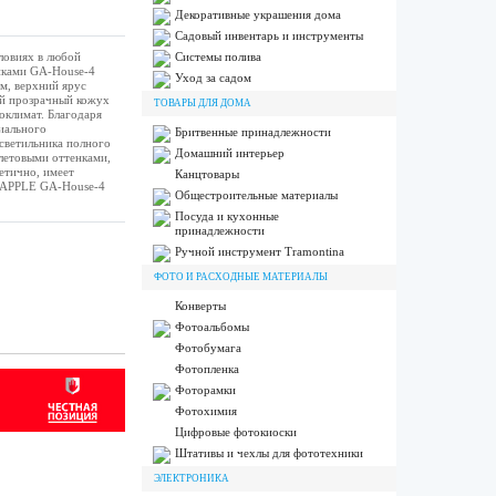
Декоративные украшения дома
Садовый инвентарь и инструменты
ловиях в любой
Системы полива
никами GA-House-4
Уход за садом
см, верхний ярус
ый прозрачный кожух
ТОВАРЫ ДЛЯ ДОМА
оклимат. Благодаря
циального
Бритвенные принадлежности
светильника полного
Домашний интерьер
олетовыми оттенками,
тетично, имеет
Канцтовары
N APPLE GA-House-4
Общестроительные материалы
Посуда и кухонные
принадлежности
Ручной инструмент Tramontina
ФОТО И РАСХОДНЫЕ МАТЕРИАЛЫ
Конверты
Фотоальбомы
Фотобумага
Фотопленка
Фоторамки
Фотохимия
Цифровые фотокиоски
Штативы и чехлы для фототехники
ЭЛЕКТРОНИКА