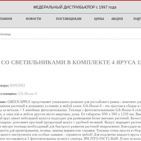
ФЕДЕРАЛЬНЫЙ ДИСТРИБЬЮТОР с 1997 года
мпании
новости
поставщикам
цены
акции
пар
еплица
 СО СВЕТИЛЬНИКАМИ В КОМПЛЕКТЕ 4 ЯРУСА 12
овара:
Б0063882
оставщика:
GA-House-4
ние:
GREEN APPLE представляет уникальное решение для российского рынка - комплект дл
вания растений в домашних условиях в любой сезон. GA-House-4 - это простая в сборке и 
а из металла + 3 линейных фитосветильника. Теплица с фитосветильниками GA-House-4 отл
е, у окна или в любом другом месте квартиры, дома. Её габариты: 690 х 300 х 1250 мм. Выс
й ярус имеет небольшой купол и подходит для размещения более высоких растений. Качес
окаркас дополняет прочный прозрачный кожух с удобной молнией. Кожух защищает растени
т внутри теплицы необходимый для быстрого развития растений микроклимат. Благодаря м
ается для проветривания, полива, замены ящиков или горшков. Теплица очень проста в сбор
льного инструмента или особых навыков - справится любой! Для подсветки каждого яруса
кте поставляются 3 фитосветильника полного спектра ЭРА FITO-9W-T5-Ra90. В них исполь