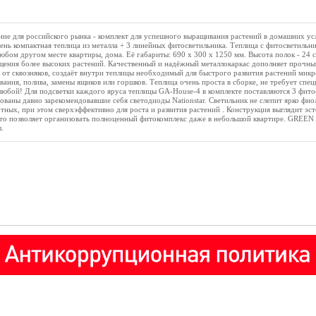
е для российского рынка - комплект для успешного выращивания растений в домашних ус
очень компактная теплица из металла + 3 линейных фитосветильника. Теплица с фитосветиль
любом другом месте квартиры, дома. Её габариты: 690 х 300 х 1250 мм. Высота полок - 24 
щения более высоких растений. Качественный и надёжный металлокаркас дополняет прочн
от сквозняков, создаёт внутри теплицы необходимый для быстрого развития растений микр
вания, полива, замены ящиков или горшков. Теплица очень проста в сборке, не требует спе
любой! Для подсветки каждого яруса теплицы GA-House-4 в комплекте поставляются 3 фито
ваны давно зарекомендовавшие себя светодиоды Nationstar. Светильник не слепит ярко фи
отных, при этом сверхэффективно для роста и развития растений . Конструкция выглядит эс
это позволяет организовать полноценный фитокомплекс даже в небольшой квартире. GREE
.