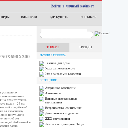
Войти в личный кабинет
тнеры
вакансии
где купить
контакты
ТОВАРЫ
БРЕНДЫ
50Х690Х300
БЫТОВАЯ ТЕХНИКА
Техника для дома
Уход за полостью рта
Уход за телом и волосами
ОСВЕЩЕНИЕ
Аварийное освещение
я успешного
Автолампы
очень компактная
Бытовые светодиодные
ично поместится на
светильники
ота полок - 24 см,
твенный и надёжный
Встраиваемые светильники
я от сквозняков,
Декоративная подсветка
олнии кожух легко
ке, не требует
ЖКХ светильники
 теплицы GA-House-4 в
Лампы cветодиодные Philips
зованы давно