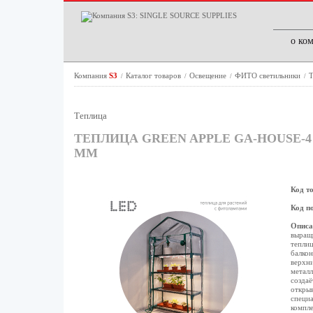
о ко
Компания
S3
Каталог товаров
Освещение
ФИТО светильники
Т
/
/
/
/
Теплица
ТЕПЛИЦА GREEN APPLE GA-HOUSE-4
ММ
Код т
Код п
Описа
выращи
теплиц
балкон
верхни
металл
создаё
открыв
специа
компле