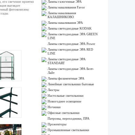
, его свечение приятно
Лампы галогенные ЭРА
укция выглядит
Лампы накаливания Favor
ценный фитокомплекс
Лампы накаливания
ссады.
КАЛАШНИКОВО
Лампы накаливания ЭРА
Лампы светодиодные KODAK
Лампы светодиодные ЭРА GREEN
LINE
Лампы светодиодные ЭРА Power
Лампы светодиодные ЭРА RED
LINE
Лампы светодиодные ЭРА
STANDART
Лампы светодиодные ЭРА Белт-
Лайт
Лампы филаментные ЭРА
Линейные светильники бытовые
Люстры
Настольные светильники
Новогоднее освещение
Ночники
Офисные светильники
Патроны, переходники, ПРА
Прожекторы
Промышленные светильники