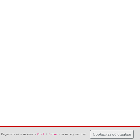
 Выделите её и нажмите
+
или на эту кнопку
Сообщить об ошибке
Ctrl
Enter