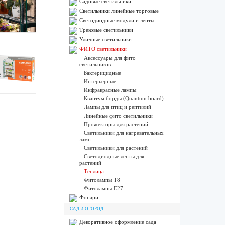
Садовые светильники
Светильники линейные торговые
Светодиодные модули и ленты
Трековые светильники
Уличные светильники
ФИТО светильники
Аксессуары для фито
светильников
Бактерицидные
Интерьерные
Инфракрасные лампы
Квантум борды (Quantum board)
Лампы для птиц и рептилий
Линейные фито светильники
Прожекторы для растений
Светильники для нагревательных
ламп
Светильники для растений
Светодиодные ленты для
растений
Теплица
Фитолампы T8
Фитолампы Е27
Фонари
САД И ОГОРОД
Декоративное оформление сада