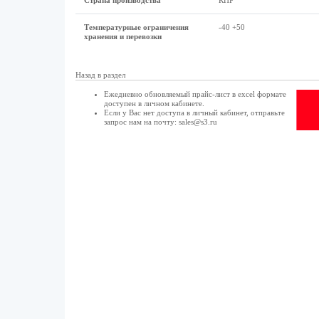
Страна производства
КНР
Температурные ограничения
-40 +50
хранения и перевозки
Назад в раздел
Ежедневно обновляемый прайс-лист в excel формате
доступен в
личном кабинете
.
Если у Вас нет доступа в
личный кабинет
, отправьте
запрос нам на почту:
sales@s3.ru