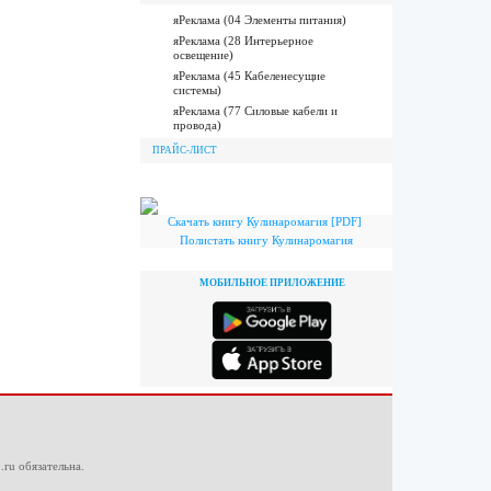
яРеклама (04 Элементы питания)
яРеклама (28 Интерьерное
освещение)
яРеклама (45 Кабеленесущие
системы)
яРеклама (77 Силовые кабели и
провода)
ПРАЙС-ЛИСТ
Скачать книгу Кулинаромагия [PDF]
Полистать книгу Кулинаромагия
МОБИЛЬНОЕ ПРИЛОЖЕНИЕ
.ru
обязательна.