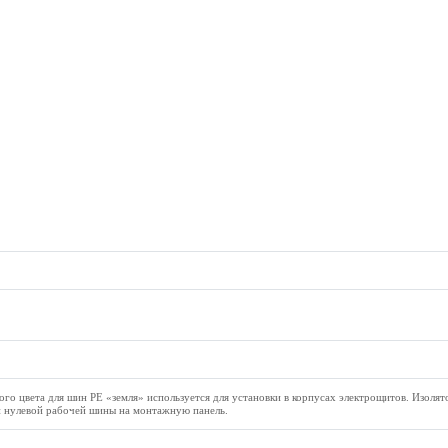
го цвета для шин PE «земля» используется для установки в корпусах электрощитов. Изолят
и нулевой рабочей шины на монтажную панель.