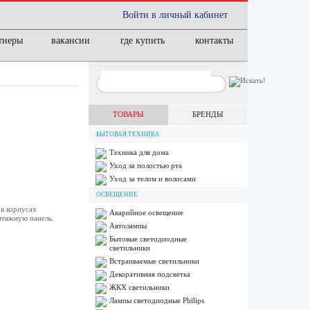
Войти в личный кабинет
тнеры
вакансии
где купить
контакты
ТОВАРЫ
БРЕНДЫ
БЫТОВАЯ ТЕХНИКА
Техника для дома
Уход за полостью рта
Уход за телом и волосами
ОСВЕЩЕНИЕ
 в корпусах
Аварийное освещение
нтажную панель.
Автолампы
Бытовые светодиодные
светильники
Встраиваемые светильники
Декоративная подсветка
ЖКХ светильники
Лампы cветодиодные Philips