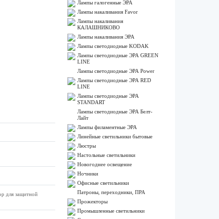
Лампы галогенные ЭРА
Лампы накаливания Favor
Лампы накаливания
КАЛАШНИКОВО
Лампы накаливания ЭРА
Лампы светодиодные KODAK
Лампы светодиодные ЭРА GREEN
LINE
Лампы светодиодные ЭРА Power
Лампы светодиодные ЭРА RED
LINE
Лампы светодиодные ЭРА
STANDART
Лампы светодиодные ЭРА Белт-
Лайт
Лампы филаментные ЭРА
Линейные светильники бытовые
Люстры
Настольные светильники
Новогоднее освещение
Ночники
Офисные светильники
Патроны, переходники, ПРА
ор для защитной
Прожекторы
Промышленные светильники