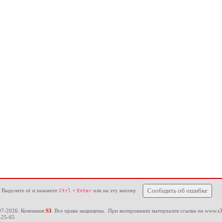
 Выделите её и нажмите
+
или на эту кнопку
Сообщить об ошибке
Ctrl
Enter
97-2026. Компания
S3
. Все права защищены. При копировании материалов ссылка на
www.s3
-25-65