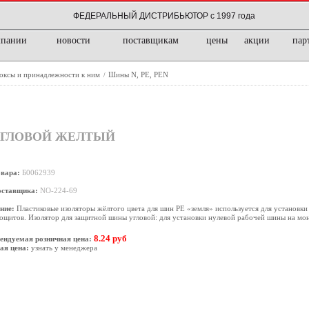
ФЕДЕРАЛЬНЫЙ ДИСТРИБЬЮТОР с 1997 года
мпании
новости
поставщикам
цены
акции
пар
боксы и принадлежности к ним
Шины N, PE, PEN
/
 УГЛОВОЙ ЖЕЛТЫЙ
овара:
Б0062939
оставщика:
NO-224-69
ние:
Пластиковые изоляторы жёлтого цвета для шин PE «земля» используется для установки
ощитов. Изолятор для защитной шины угловой: для установки нулевой рабочей шины на мо
8.24 руб
ендуемая розничная цена:
ая цена:
узнать у менеджера