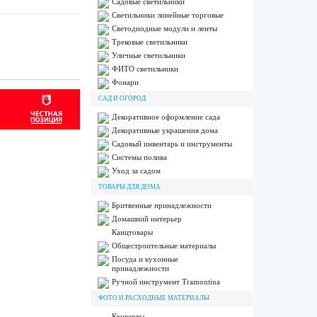
Садовые светильники
Светильники линейные торговые
Светодиодные модули и ленты
Трековые светильники
Уличные светильники
ФИТО светильники
Фонари
САД И ОГОРОД
Декоративное оформление сада
Декоративные украшения дома
Садовый инвентарь и инструменты
Системы полива
Уход за садом
ТОВАРЫ ДЛЯ ДОМА
Бритвенные принадлежности
Домашний интерьер
Канцтовары
Общестроительные материалы
Посуда и кухонные
принадлежности
Ручной инструмент Tramontina
ФОТО И РАСХОДНЫЕ МАТЕРИАЛЫ
Конверты