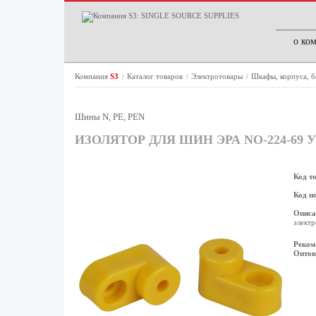
о ко
Компания
S3
Каталог товаров
Электротовары
Шкафы, корпуса, 
/
/
/
Шины N, PE, PEN
ИЗОЛЯТОР ДЛЯ ШИН ЭРА NO-224-69
Код т
Код п
Описа
электр
Реком
Оптов