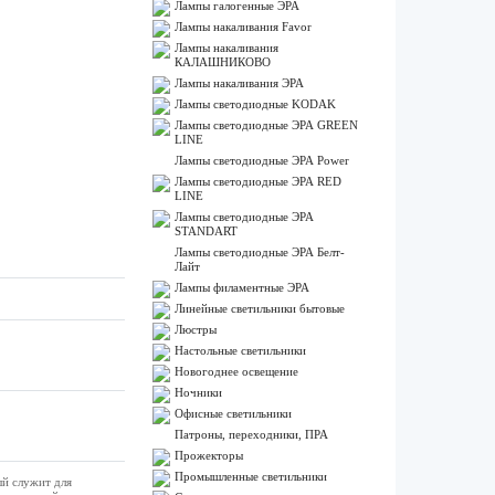
Лампы галогенные ЭРА
Лампы накаливания Favor
Лампы накаливания
КАЛАШНИКОВО
Лампы накаливания ЭРА
Лампы светодиодные KODAK
Лампы светодиодные ЭРА GREEN
LINE
Лампы светодиодные ЭРА Power
Лампы светодиодные ЭРА RED
LINE
Лампы светодиодные ЭРА
STANDART
Лампы светодиодные ЭРА Белт-
Лайт
Лампы филаментные ЭРА
Линейные светильники бытовые
Люстры
Настольные светильники
Новогоднее освещение
Ночники
Офисные светильники
Патроны, переходники, ПРА
Прожекторы
Промышленные светильники
ый служит для