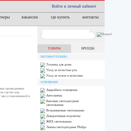
Войти в личный кабинет
тнеры
вакансии
где купить
контакты
ТОВАРЫ
БРЕНДЫ
БЫТОВАЯ ТЕХНИКА
Техника для дома
Уход за полостью рта
Уход за телом и волосами
ОСВЕЩЕНИЕ
вых проводников.
Аварийное освещение
ом случае или
Автолампы
2 мм установленной в
Бытовые светодиодные
светильники
Встраиваемые светильники
Декоративная подсветка
ЖКХ светильники
Лампы cветодиодные Philips