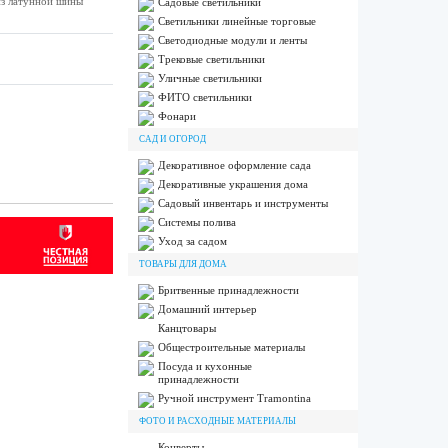
из латунной шины
Садовые светильники
Светильники линейные торговые
Светодиодные модули и ленты
Трековые светильники
Уличные светильники
ФИТО светильники
Фонари
САД И ОГОРОД
Декоративное оформление сада
Декоративные украшения дома
Садовый инвентарь и инструменты
Системы полива
Уход за садом
ТОВАРЫ ДЛЯ ДОМА
Бритвенные принадлежности
Домашний интерьер
Канцтовары
Общестроительные материалы
Посуда и кухонные
принадлежности
Ручной инструмент Tramontina
ФОТО И РАСХОДНЫЕ МАТЕРИАЛЫ
Конверты