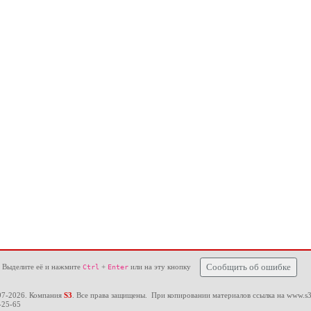
 Выделите её и нажмите
+
или на эту кнопку
Сообщить об ошибке
Ctrl
Enter
97-2026. Компания
S3
. Все права защищены. При копировании материалов ссылка на
www.s3
-25-65