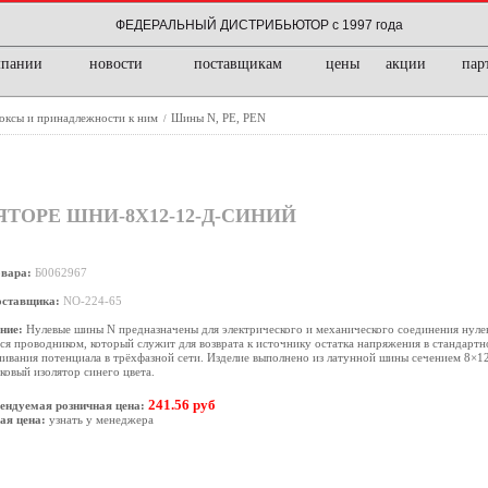
ФЕДЕРАЛЬНЫЙ ДИСТРИБЬЮТОР с 1997 года
мпании
новости
поставщикам
цены
акции
пар
боксы и принадлежности к ним
Шины N, PE, PEN
/
ЛЯТОРЕ ШНИ-8Х12-12-Д-СИНИЙ
овара:
Б0062967
оставщика:
NO-224-65
ние:
Нулевые шины N предназначены для электрического и механического соединения нуле
ся проводником, который служит для возврата к источнику остатка напряжения в стандартн
ивания потенциала в трёхфазной сети. Изделие выполнено из латунной шины сечением 8×1
ковый изолятор синего цвета.
241.56 руб
ендуемая розничная цена:
ая цена:
узнать у менеджера