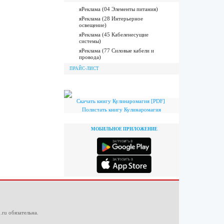
яРеклама (04 Элементы питания)
яРеклама (28 Интерьерное
освещение)
яРеклама (45 Кабеленесущие
системы)
яРеклама (77 Силовые кабели и
провода)
ПРАЙС-ЛИСТ
Скачать книгу Кулинаромагия [PDF]
Полистать книгу Кулинаромагия
МОБИЛЬНОЕ ПРИЛОЖЕНИЕ
.ru
обязательна.