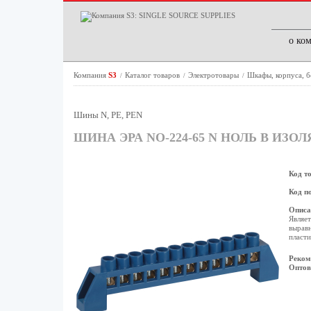
о ко
Компания
S3
Каталог товаров
Электротовары
Шкафы, корпуса, 
/
/
/
Шины N, PE, PEN
ШИНА ЭРА NO-224-65 N НОЛЬ В ИЗО
Код т
Код п
Описа
Являет
выравн
пласти
Реком
Оптов