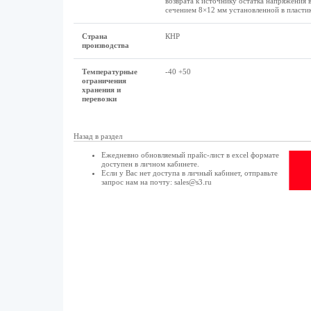
возврата к источнику остатка напряжения 
сечением 8×12 мм установленной в пластик
Страна
КНР
производства
Температурные
-40 +50
ограничения
хранения и
перевозки
Назад в раздел
Ежедневно обновляемый прайс-лист в excel формате
доступен в
личном кабинете
.
Если у Вас нет доступа в
личный кабинет
, отправьте
запрос нам на почту:
sales@s3.ru