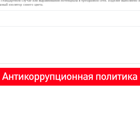
в стандартном случае или выравнивания потенциала в трёхфазной сети. Изделие выполнено 
овый изолятор синего цвета.