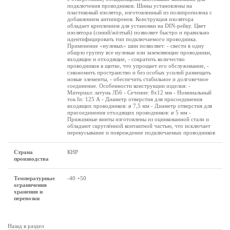
подключения проводников. Шины установлены на
пластиковый изолятор, изготовленный из полипропилена с
добавлением антипиренов. Конструкция изолятора
обладает креплением для установки на DIN-рейку. Цвет
изолятора (синий/жёлтый) позволяет быстро и правильно
идентифицировать тип подключаемого проводника.
Применение «нулевых» шин позволяет: - свести в одну
общую группу все нулевые или заземляющие проводники,
входящие и отходящие, - сократить количество
проводников в щитке, что упрощает его обслуживание, -
сэкономить пространство и без особых усилий размещать
новые элементы, - обеспечить стабильное и долговечное
соединение. Особенности конструкции изделия: -
Материал: латунь Л56 - Сечение: 8х12 мм - Номинальный
ток In: 125 А - Диаметр отверстия для присоединения
входящих проводников: ø 7,5 мм - Диаметр отверстия для
присоединения отходящих проводников: ø 5 мм -
Прижимные винты изготовлены из оцинкованной стали и
обладают скруглённой контактной частью, что исключает
перекусывание и повреждение подключаемых проводников
Страна
КНР
производства
Температурные
-40 +50
ограничения
хранения и
перевозки
Назад в раздел