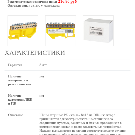
216.86 руб
Рекомендуемая розничная цена:
Оптовая цена:
узнать у менеджера
ХАРАКТЕРИСТИКИ
Гарантия
5 лет
Наличие
нет
аллергенов и
резких запахов
Наличие
нет
категории ЛВЖ
и ГЖ
Описание
Шины латунные PE «земля» 8×12 на DIN-изоляторе
применяются для электрического и механического
соединения нулевых, защитных и фазных проводников в
электрических щитах и распределительных устройствах.
Изделия выполняются из латуни соответствующего сечения
с отверстиями, обладающими винтовыми зажимами для