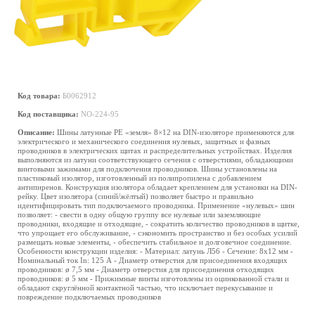
Код товара:
Б0062912
Код поставщика:
NO-224-95
Описание:
Шины латунные PE «земля» 8×12 на DIN-изоляторе применяются для
электрического и механического соединения нулевых, защитных и фазных
проводников в электрических щитах и распределительных устройствах. Изделия
выполняются из латуни соответствующего сечения с отверстиями, обладающими
винтовыми зажимами для подключения проводников. Шины установлены на
пластиковый изолятор, изготовленный из полипропилена с добавлением
антипиренов. Конструкция изолятора обладает креплением для установки на DIN-
рейку. Цвет изолятора (синий/жёлтый) позволяет быстро и правильно
идентифицировать тип подключаемого проводника. Применение «нулевых» шин
позволяет: - свести в одну общую группу все нулевые или заземляющие
проводники, входящие и отходящие, - сократить количество проводников в щитке,
что упрощает его обслуживание, - сэкономить пространство и без особых усилий
размещать новые элементы, - обеспечить стабильное и долговечное соединение.
Особенности конструкции изделия: - Материал: латунь Л56 - Сечение: 8х12 мм -
Номинальный ток In: 125 А - Диаметр отверстия для присоединения входящих
проводников: ø 7,5 мм - Диаметр отверстия для присоединения отходящих
проводников: ø 5 мм - Прижимные винты изготовлены из оцинкованной стали и
обладают скруглённой контактной частью, что исключает перекусывание и
повреждение подключаемых проводников