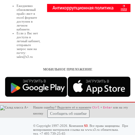
Ежедневно
обновляемый
прайс-лист в
excel формате
доступен в
личном
кабинете
.
Если у Вас нет
доступа в
личный кабинет
,
отправьте
запрос нам на
почту:
sales@s3.ru
МОБИЛЬНОЕ ПРИЛОЖЕНИЕ
Нашли ошибку? Выделите её и нажмите
+
или на эту
Ctrl
Enter
кнопку
Сообщить об ошибке
© Copyright 1997-2026. Компания
S3
. Все права защищены. При
копировании материалов ссылка на
www.s3.ru
обязательна.
тел. +7 495 739-25-65