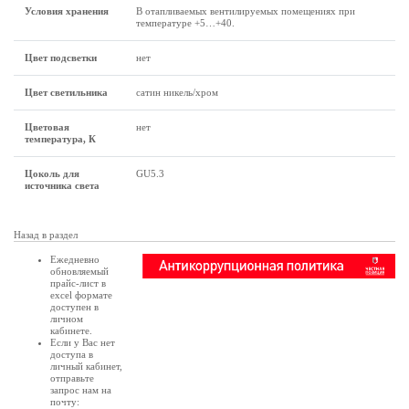
Условия хранения
В отапливаемых вентилируемых помещениях при
температуре +5…+40.
Цвет подсветки
нет
Цвет светильника
сатин никель/хром
Цветовая
нет
температура, К
Цоколь для
GU5.3
источника света
Назад в раздел
Ежедневно
обновляемый
прайс-лист в
excel формате
доступен в
личном
кабинете
.
Если у Вас нет
доступа в
личный кабинет
,
отправьте
запрос нам на
почту: