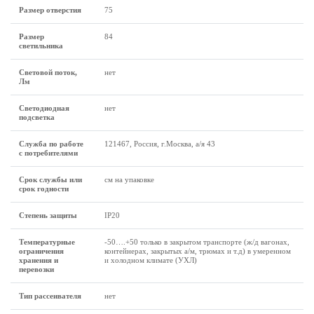
Размер отверстия
75
Размер
84
светильника
Световой поток,
нет
Лм
Светодиодная
нет
подсветка
Служба по работе
121467, Россия, г.Москва, а/я 43
с потребителями
Срок службы или
см на упаковке
срок годности
Степень защиты
IP20
Температурные
-50….+50 только в закрытом транспорте (ж/д вагонах,
ограничения
контейнерах, закрытых а/м, трюмах и т.д) в умеренном
хранения и
и холодном климате (УХЛ)
перевозки
Тип рассеивателя
нет