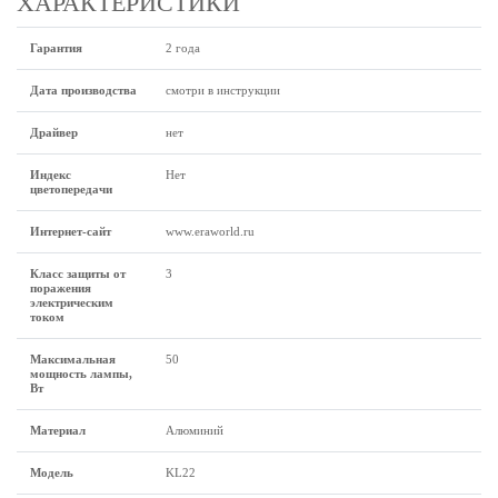
ХАРАКТЕРИСТИКИ
Гарантия
2 года
Дата производства
смотри в инструкции
Драйвер
нет
Индекс
Нет
цветопередачи
Интернет-сайт
www.eraworld.ru
Класс защиты от
3
поражения
электрическим
током
Максимальная
50
мощность лампы,
Вт
Материал
Алюминий
Модель
KL22