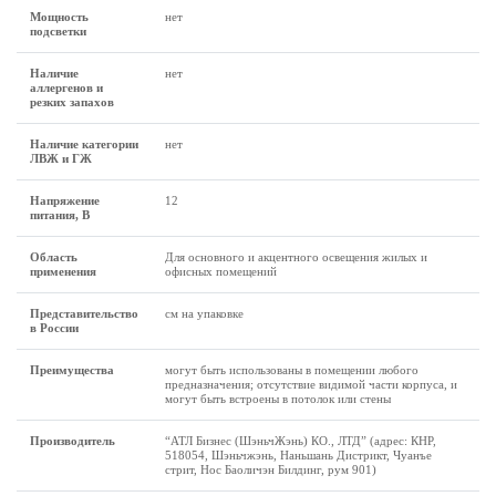
Мощность
нет
подсветки
Наличие
нет
аллергенов и
резких запахов
Наличие категории
нет
ЛВЖ и ГЖ
Напряжение
12
питания, В
Область
Для основного и акцентного освещения жилых и
применения
офисных помещений
Представительство
см на упаковке
в России
Преимущества
могут быть использованы в помещении любого
предназначения; отсутствие видимой части корпуса, и
могут быть встроены в потолок или стены
Производитель
“АТЛ Бизнес (ШэньчЖэнь) КО., ЛТД” (адрес: КНР,
518054, Шэньчжэнь, Наньшань Дистрикт, Чуанъе
стрит, Нос Баоличэн Билдинг, рум 901)