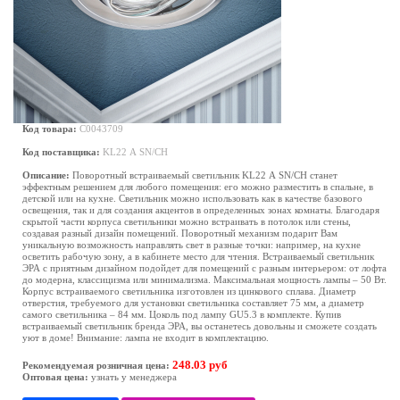
Код товара:
C0043709
Код поставщика:
KL22 А SN/CH
Описание:
Поворотный встраиваемый светильник KL22 А SN/CH станет
эффектным решением для любого помещения: его можно разместить в спальне, в
детской или на кухне. Светильник можно использовать как в качестве базового
освещения, так и для создания акцентов в определенных зонах комнаты. Благодаря
скрытой части корпуса светильники можно встраивать в потолок или стены,
создавая разный дизайн помещений. Поворотный механизм подарит Вам
уникальную возможность направлять свет в разные точки: например, на кухне
осветить рабочую зону, а в кабинете место для чтения. Встраиваемый светильник
ЭРА с приятным дизайном подойдет для помещений с разным интерьером: от лофта
до модерна, классицизма или минимализма. Максимальная мощность лампы – 50 Вт.
Корпус встраиваемого светильника изготовлен из цинкового сплава. Диаметр
отверстия, требуемого для установки светильника составляет 75 мм, а диаметр
самого светильника – 84 мм. Цоколь под лампу GU5.3 в комплекте. Купив
встраиваемый светильник бренда ЭРА, вы останетесь довольны и сможете создать
уют в доме! Внимание: лампа не входит в комплектацию.
248.03 руб
Рекомендуемая розничная цена:
Оптовая цена:
узнать у менеджера