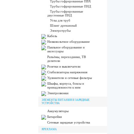
Трубы гофрированные ПВХ
Трубы гофрированные ПНД
Трубы гофрированные
двустенные ПНД
Углы для труб
Шланг дренажный
Электротрубы
Кабель
Низковольтное оборудование
Паяльное оборудование и
аксессуары
Разъёмы, переходники, ТВ
делители
Розетки и выключатели
Стабилизаторы напряжения
Удлинители и сетевые фильтры
Шкафы, корпуса, боксы и
принадлежности к ним
Электрозвонки
ЭЛЕМЕНТЫ ПИТАНИЯ И ЗАРЯДНЫЕ
УСТРОЙСТВА
Аккумуляторы
Батарейки
Сетевые зарядные устройства
ЯРЕКЛАМА