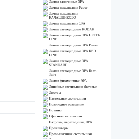
Лампы галогенные ЭРА
Лампы накаливания Favor
Лампы накаливания
КАЛАШНИКОВО
Лампы накаливания ЭРА
Лампы светодиодные KODAK
Лампы светодиодные ЭРА GREEN
LINE
Лампы светодиодные ЭРА Power
Лампы светодиодные ЭРА RED
LINE
Лампы светодиодные ЭРА
STANDART
Лампы светодиодные ЭРА Белт-
Лайт
Лампы филаментные ЭРА
Линейные светильники бытовые
Люстры
Настольные светильники
Новогоднее освещение
Ночники
Офисные светильники
Патроны, переходники, ПРА
Прожекторы
Промышленные светильники