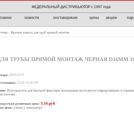
ФЕДЕРАЛЬНЫЙ ДИСТРИБЬЮТОР с 1997 года
мпании
новости
поставщикам
цены
акции
пар
стемы
Крепеж клипса для труб прямой монтаж
/
P ДЛЯ ТРУБЫ ПРЯМОЙ МОНТАЖ ЧЕРНАЯ D16ММ 1
овара:
Б0062029
оставщика:
CLIP-16-B-MP
ние:
Используется для быстрой фиксации монтажным пистолетом гофрированных и гладких
ли потолка.
5.34 руб
ендуемая розничная цена:
ая цена:
узнать у менеджера