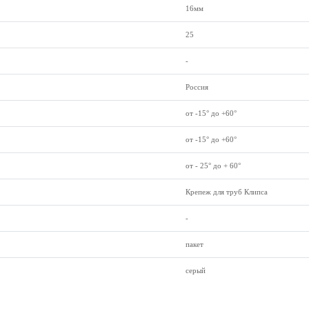
16мм
25
-
Россия
от -15° до +60°
от -15° до +60°
от - 25° до + 60°
Крепеж для труб Клипса
-
пакет
серый