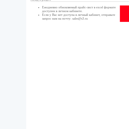
Ежедневно обновляемый прайс-лист в excel формате
доступен в
личном кабинете
.
Если у Вас нет доступа в
личный кабинет
, отправьте
запрос нам на почту:
sales@s3.ru