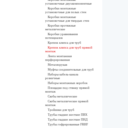
установочные двухкомпонентные
Коробки монтажные
установочные для полых стен
Коробки монтажные
установочные для твердых стен
Коробки протяжные
металлические
Коробки уравнивания
потенциалов
Крепеж клипса для труб
Крепеж клипса для труб прямой
монтаж
Лента монтажная
перфорированная
Металлорукав
Муфты соединительные для труб
Наборы кабель-канала
розничные
Наборы монтажных коробок
Площадки под стяжку прямой
монтаж
Скобы металлические
Скобы металлические прямой
монтаж
Тройники для труб
Трубы гладкие жесткие ПВХ
Трубы гладкие жесткие ПНД
Трубы гофрированные FRHF