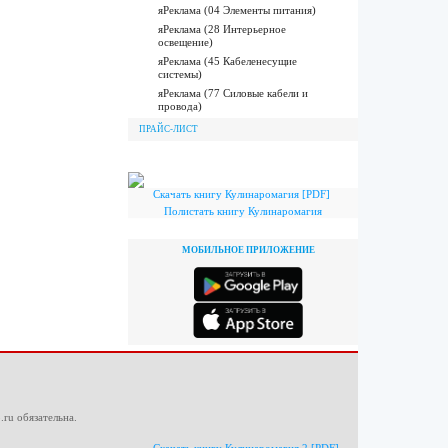
яРеклама (04 Элементы питания)
яРеклама (28 Интерьерное
освещение)
яРеклама (45 Кабеленесущие
системы)
яРеклама (77 Силовые кабели и
провода)
ПРАЙС-ЛИСТ
Скачать книгу Кулинаромагия [PDF]
Полистать книгу Кулинаромагия
МОБИЛЬНОЕ ПРИЛОЖЕНИЕ
.ru
обязательна.