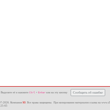
 Выделите её и нажмите
+
или на эту кнопку
Сообщить об ошибке
Ctrl
Enter
97-2026. Компания
S3
. Все права защищены. При копировании материалов ссылка на
www.s3
-25-65
u