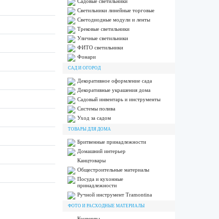
Садовые светильники
Светильники линейные торговые
Светодиодные модули и ленты
Трековые светильники
Уличные светильники
ФИТО светильники
Фонари
САД И ОГОРОД
Декоративное оформление сада
Декоративные украшения дома
Садовый инвентарь и инструменты
Системы полива
Уход за садом
ТОВАРЫ ДЛЯ ДОМА
Бритвенные принадлежности
Домашний интерьер
Канцтовары
Общестроительные материалы
Посуда и кухонные
принадлежности
Ручной инструмент Tramontina
ФОТО И РАСХОДНЫЕ МАТЕРИАЛЫ
Конверты