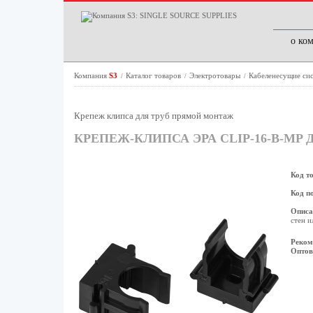
о ко
Компания
S3
Каталог товаров
Электротовары
Кабеленесущие си
/
/
/
Крепеж клипса для труб прямой монтаж
КРЕПЕЖ-КЛИПСА ЭРА CLIP-16-B-M
Код т
Код п
Описа
стен и
Реком
Оптов