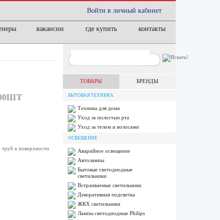
Войти в личный кабинет
тнеры
вакансии
где купить
контакты
ТОВАРЫ
БРЕНДЫ
00ШТ
БЫТОВАЯ ТЕХНИКА
Техника для дома
Уход за полостью рта
Уход за телом и волосами
ОСВЕЩЕНИЕ
 труб к поверхности
Аварийное освещение
Автолампы
Бытовые светодиодные
светильники
Встраиваемые светильники
Декоративная подсветка
ЖКХ светильники
Лампы cветодиодные Philips