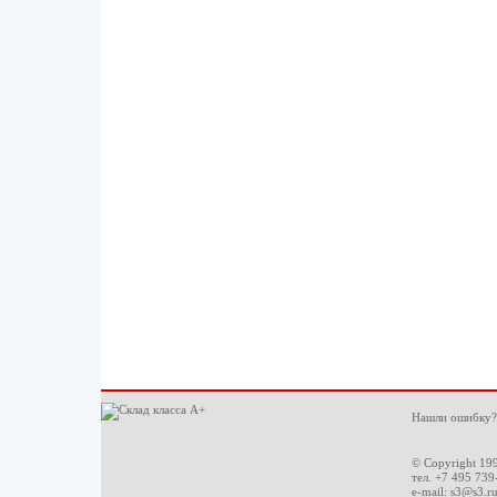
Нашли ошибку?
© Copyright 19
тел. +7 495 739
e-mail:
s3@s3.r