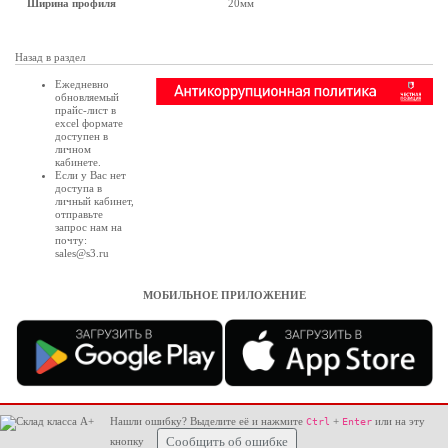
Ширина профиля
20мм
Назад в раздел
Ежедневно
обновляемый
прайс-лист в
excel формате
доступен в
личном
кабинете
.
Если у Вас нет
доступа в
личный кабинет
,
отправьте
запрос нам на
почту:
sales@s3.ru
МОБИЛЬНОЕ ПРИЛОЖЕНИЕ
Нашли ошибку? Выделите её и нажмите
+
или на эту
Ctrl
Enter
кнопку
Сообщить об ошибке