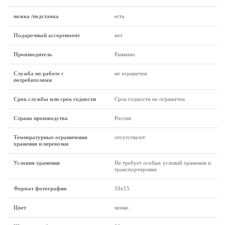
ножка /подставка
есть
Подарочный ассортимент
нет
Производитель
Рамкино
Служба по работе с
не ограничен
потребителями
Срок службы или срок годности
Срок годности не ограничен
Страна производства
Россия
Температурные ограничения
отсутствуют
хранения и перевозки
Условия хранения
Не требует особых условий хранения и
транспортировки
Формат фотографии
10х15
Цвет
мокко