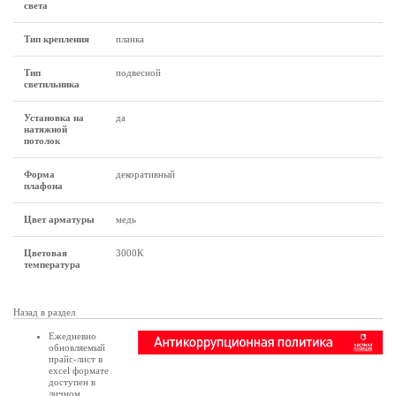
света
Тип крепления
планка
Тип
подвесной
светильника
Установка на
да
натяжной
потолок
Форма
декоративный
плафона
Цвет арматуры
медь
Цветовая
3000К
температура
Назад в раздел
Ежедневно
обновляемый
прайс-лист в
excel формате
доступен в
личном