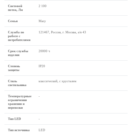
Световой
2 100
поток, Лм
Семья
Mary
Служба по
121467, Россия, г. Москва, а/я 43
работе с
потребителями
Срок службы
20000 ч
изделия
Степень
IP20
защиты
Стиль
классический, с хрусталем
светильника
Температурные
-
ограничения
хранения и
перевозки
Тип LED
-
Тип источника
LED