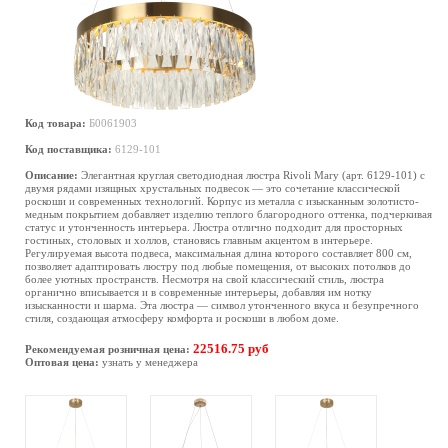
Код товара:
Б0061903
Код поставщика:
6129-101
Описание:
Элегантная круглая светодиодная люстра Rivoli Mary (арт. 6129-101) с
двумя рядами изящных хрустальных подвесок — это сочетание классической
роскоши и современных технологий. Корпус из металла с изысканным золотисто-
медным покрытием добавляет изделию теплого благородного оттенка, подчеркивая
статус и утонченность интерьера. Люстра отлично подходит для просторных
гостиных, столовых и холлов, становясь главным акцентом в интерьере.
Регулируемая высота подвеса, максимальная длина которого составляет 800 см,
позволяет адаптировать люстру под любые помещения, от высоких потолков до
более уютных пространств. Несмотря на свой классический стиль, люстра
органично вписывается и в современные интерьеры, добавляя им нотку
изысканности и шарма. Эта люстра — символ утонченного вкуса и безупречного
стиля, создающая атмосферу комфорта и роскоши в любом доме.
22516.75 руб
Рекомендуемая розничная цена:
Оптовая цена:
узнать у менеджера