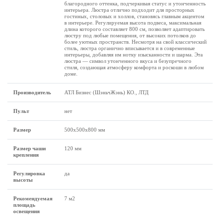
благородного оттенка, подчеркивая статус и утонченность
интерьера. Люстра отлично подходит для просторных
гостиных, столовых и холлов, становясь главным акцентом
в интерьере. Регулируемая высота подвеса, максимальная
длина которого составляет 800 см, позволяет адаптировать
люстру под любые помещения, от высоких потолков до
более уютных пространств. Несмотря на свой классический
стиль, люстра органично вписывается и в современные
интерьеры, добавляя им нотку изысканности и шарма. Эта
люстра — символ утонченного вкуса и безупречного
стиля, создающая атмосферу комфорта и роскоши в любом
доме.
Производитель
АТЛ Бизнес (ШэньчЖэнь) КО., ЛТД
Пульт
нет
Размеp
500х500х800 мм
Размер чаши
120 мм
крепления
Регулировка
да
высоты
Рекомендуемая
7 м2
площадь
освещения