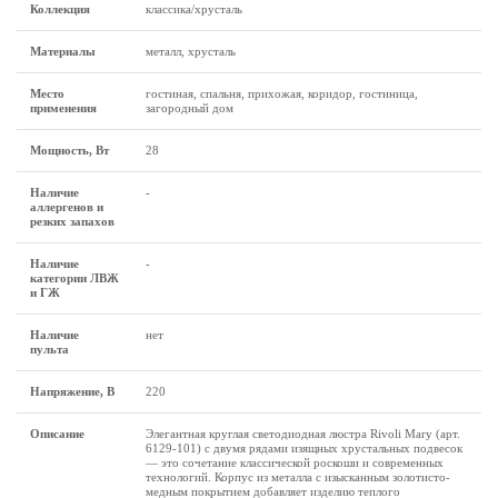
Коллекция
классика/хрусталь
Материалы
металл, хрусталь
Место
гостиная, спальня, прихожая, коридор, гостиница,
применения
загородный дом
Мощность, Вт
28
Наличие
-
аллергенов и
резких запахов
Наличие
-
категории ЛВЖ
и ГЖ
Наличие
нет
пульта
Напряжение, В
220
Описание
Элегантная круглая светодиодная люстра Rivoli Mary (арт.
6129-101) с двумя рядами изящных хрустальных подвесок
— это сочетание классической роскоши и современных
технологий. Корпус из металла с изысканным золотисто-
медным покрытием добавляет изделию теплого