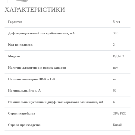
ХАРАКТЕРИСТИКИ
Гарантия
5 лет
Дифференциальный ток срабатывания, мА
300
Кол-во полюсов
2
Модель
ВД1-63
Наличие аллергенов и резких запахов
нет
Наличие категории ЛВЖ и ГЖ
нет
Номинальный ток, А
63
Номинальный условный дифф. ток короткого замыкания, кА
6
Серия устройства
ЭРА PRO
Страна производства
Китай