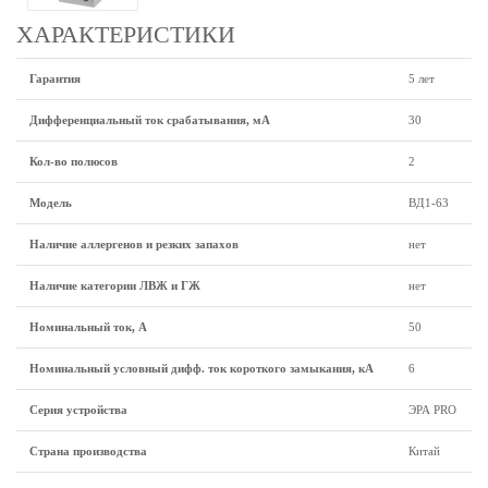
ХАРАКТЕРИСТИКИ
Гарантия
5 лет
Дифференциальный ток срабатывания, мА
30
Кол-во полюсов
2
Модель
ВД1-63
Наличие аллергенов и резких запахов
нет
Наличие категории ЛВЖ и ГЖ
нет
Номинальный ток, А
50
Номинальный условный дифф. ток короткого замыкания, кА
6
Серия устройства
ЭРА PRO
Страна производства
Китай