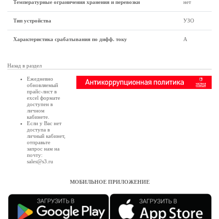
Температурные ограничения хранения и перевозки
нет
Тип устройства
УЗО
Характеристика срабатывания по дифф. току
А
Назад в раздел
Ежедневно
обновляемый
прайс-лист в
excel формате
доступен в
личном
кабинете
.
Если у Вас нет
доступа в
личный кабинет
,
отправьте
запрос нам на
почту:
sales@s3.ru
МОБИЛЬНОЕ ПРИЛОЖЕНИЕ