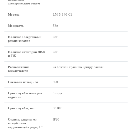
электрическим током
Модель
LM-5-840-C1
Мощность
5Вт
Наличие аллергенов и
нет
резких запахов
Наличие категории ЛВЖ
нет
и ГЖ
Расположение
на боковой грани по центру панели
выключателя
Световой поток, Лм
600
Срок службы или срок
3 года
годности
Срок службы, час
30 000
Степень защиты от
IP20
воздействия
окружающей среды, IP