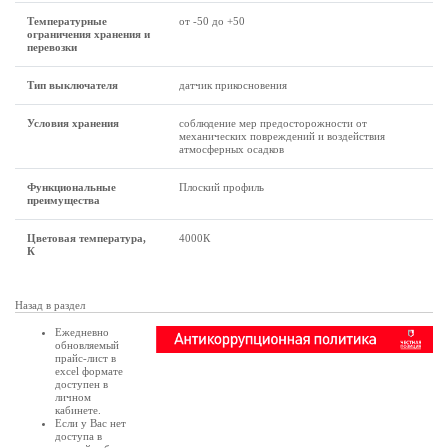
Температурные
от -50 до +50
ограничения хранения и
перевозки
Тип выключателя
датчик прикосновения
Условия хранения
соблюдение мер предосторожности от
механических повреждений и воздействия
атмосферных осадков
Функциональные
Плоский профиль
преимущества
Цветовая температура,
4000К
К
Назад в раздел
Ежедневно
обновляемый
прайс-лист в
excel формате
доступен в
личном
кабинете
.
Если у Вас нет
доступа в