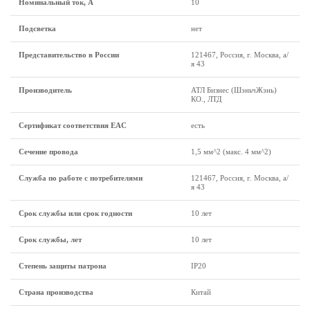
Номинальный ток, А
10
Подсветка
нет
Представительство в России
121467, Россия, г. Москва, а/
я 43
Производитель
АТЛ Бизнес (ШэньчЖэнь)
КО., ЛТД
Сертификат соответствия EAC
есть
Сечение провода
1,5 мм^2 (макс. 4 мм^2)
Служба по работе с потребителями
121467, Россия, г. Москва, а/
я 43
Срок службы или срок годности
10 лет
Срок службы, лет
10 лет
Степень защиты патрона
IP20
Страна производства
Китай