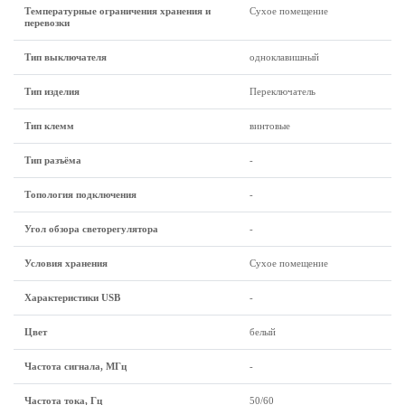
Температурные ограничения хранения и
Сухое помещение
перевозки
Тип выключателя
одноклавишный
Тип изделия
Переключатель
Тип клемм
винтовые
Тип разъёма
-
Топология подключения
-
Угол обзора светорегулятора
-
Условия хранения
Сухое помещение
Характеристики USB
-
Цвет
белый
Частота сигнала, МГц
-
Частота тока, Гц
50/60