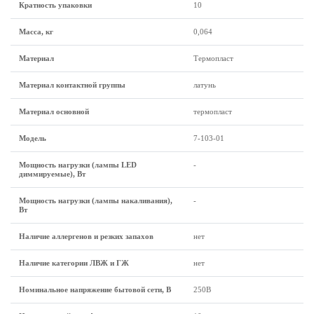
Кратность упаковки
10
Масса, кг
0,064
Материал
Термопласт
Материал контактной группы
латунь
Материал основной
термопласт
Модель
7-103-01
Мощность нагрузки (лампы LED
-
диммируемые), Вт
Мощность нагрузки (лампы накаливания),
-
Вт
Наличие аллергенов и резких запахов
нет
Наличие категории ЛВЖ и ГЖ
нет
Номинальное напряжение бытовой сети, В
250В