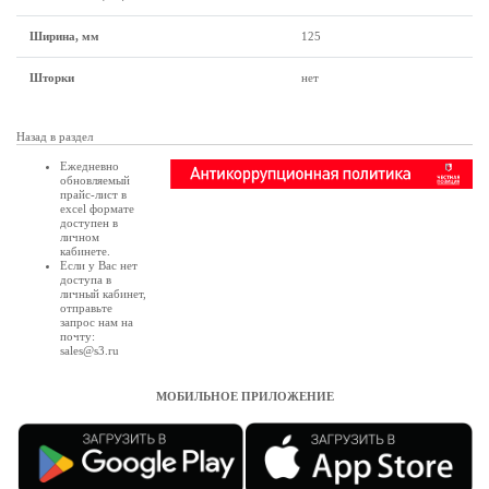
Ширина, мм
125
Шторки
нет
Назад в раздел
Ежедневно
обновляемый
прайс-лист в
excel формате
доступен в
личном
кабинете
.
Если у Вас нет
доступа в
личный кабинет
,
отправьте
запрос нам на
почту:
sales@s3.ru
МОБИЛЬНОЕ ПРИЛОЖЕНИЕ