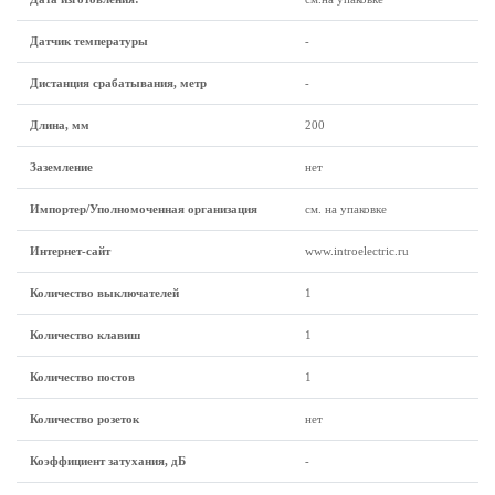
Датчик температуры
-
Дистанция срабатывания, метр
-
Длина, мм
200
Заземление
нет
Импортер/Уполномоченная организация
см. на упаковке
Интернет-сайт
www.introelectric.ru
Количество выключателей
1
Количество клавиш
1
Количество постов
1
Количество розеток
нет
Коэффициент затухания, дБ
-