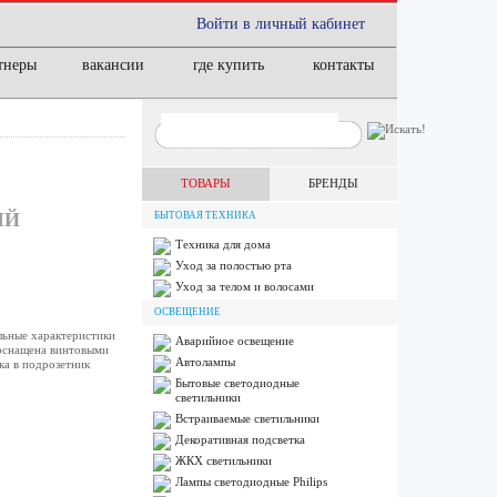
Войти в личный кабинет
тнеры
вакансии
где купить
контакты
ТОВАРЫ
БРЕНДЫ
ЫЙ
БЫТОВАЯ ТЕХНИКА
Техника для дома
Уход за полостью рта
Уход за телом и волосами
ОСВЕЩЕНИЕ
льные характеристики
Аварийное освещение
 оснащена винтовыми
Автолампы
ка в подрозетник
Бытовые светодиодные
светильники
Встраиваемые светильники
Декоративная подсветка
ЖКХ светильники
Лампы cветодиодные Philips