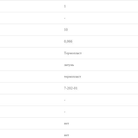
1
-
10
0,066
Термопласт
латунь
термопласт
7-202-01
-
-
нет
нет