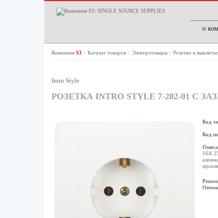
о ко
Компания
S3
Каталог товаров
Электротовары
Розетки и выключа
/
/
/
Intro Style
РОЗЕТКА INTRO STYLE 7-202-01 С З
Код т
Код п
Описа
16А 25
клемма
произв
Реком
Оптов