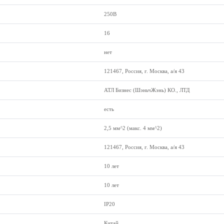
250В
16
нет
121467, Россия, г. Москва, а/я 43
АТЛ Бизнес (ШэньчЖэнь) КО., ЛТД
есть
2,5 мм^2 (макс. 4 мм^2)
121467, Россия, г. Москва, а/я 43
10 лет
10 лет
IP20
Китай