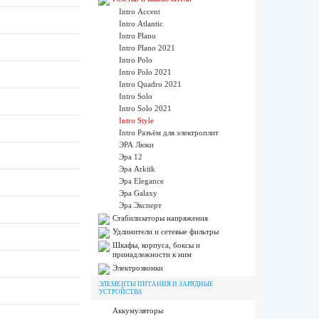
Intro Accent
Intro Atlantic
Intro Plano
Intro Plano 2021
Intro Polo
Intro Polo 2021
Intro Quadro 2021
Intro Solo
Intro Solo 2021
Intro Style
Intro Разъём для электроплит
ЭРА Люки
Эра 12
Эра Arktik
Эра Elegance
Эра Galaxy
Эра Эксперт
Стабилизаторы напряжения
Удлинители и сетевые фильтры
Шкафы, корпуса, боксы и
принадлежности к ним
Электрозвонки
ЭЛЕМЕНТЫ ПИТАНИЯ И ЗАРЯДНЫЕ
УСТРОЙСТВА
Аккумуляторы