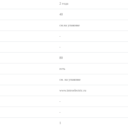
2 года
40
см.на упаковке
-
-
80
есть
см. на упаковке
www.introelectric.ru
-
-
1