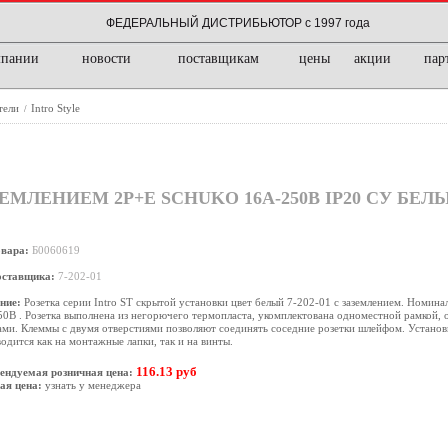
ФЕДЕРАЛЬНЫЙ ДИСТРИБЬЮТОР с 1997 года
мпании
новости
поставщикам
цены
акции
пар
тели
Intro Style
/
АЗЕМЛЕНИЕМ 2P+E SCHUKO 16А-250В IP20 СУ БЕЛ
овара:
Б0060619
оставщика:
7-202-01
ние:
Розетка серии Intro ST скрытой установки цвет белый 7-202-01 с заземлением. Номина
0В . Розетка выполнена из негорючего термопласта, укомплектована одноместной рамкой,
ми. Клеммы с двумя отверстиями позволяют соединять соседние розетки шлейфом. Установ
одится как на монтажные лапки, так и на винты.
116.13 руб
ендуемая розничная цена:
ая цена:
узнать у менеджера