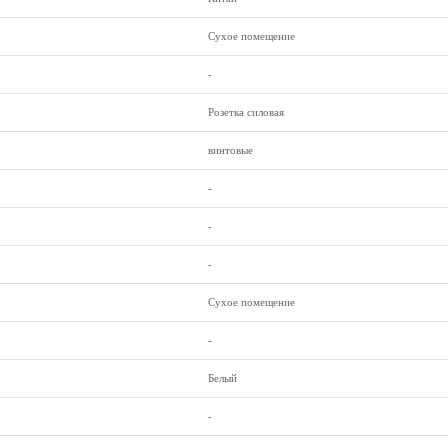
Сухое помещение
-
Розетка силовая
винтовые
-
-
-
Сухое помещение
-
Белый
-