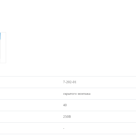
7-202-01
скрытого монтажа
40
250В
-