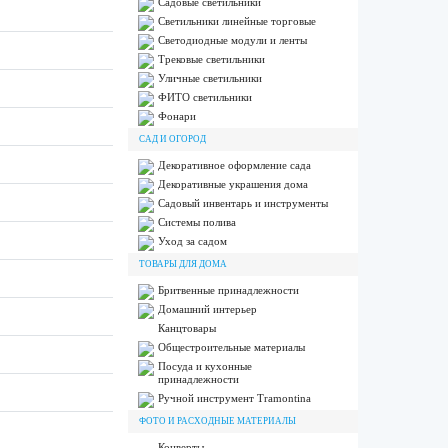
Садовые светильники
Светильники линейные торговые
Светодиодные модули и ленты
Трековые светильники
Уличные светильники
ФИТО светильники
Фонари
САД И ОГОРОД
Декоративное оформление сада
Декоративные украшения дома
Садовый инвентарь и инструменты
Системы полива
Уход за садом
ТОВАРЫ ДЛЯ ДОМА
Бритвенные принадлежности
Домашний интерьер
Канцтовары
Общестроительные материалы
Посуда и кухонные
принадлежности
Ручной инструмент Tramontina
ФОТО И РАСХОДНЫЕ МАТЕРИАЛЫ
Конверты