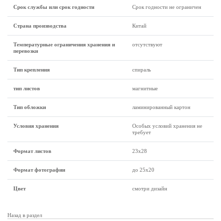
Срок службы или срок годности
Срок годности не ограничен
Страна производства
Китай
Температурные ограничения хранения и
отсутствуют
перевозки
Тип крепления
спираль
тип листов
магнитные
Тип обложки
ламинированный картон
Условия хранения
Особых условий хранения не
требует
Формат листов
23х28
Формат фотографии
до 25х20
Цвет
смотри дизайн
Назад в раздел