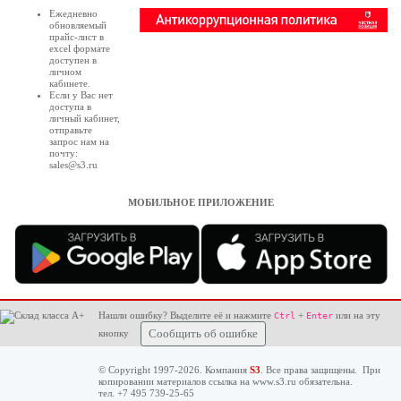
Ежедневно
обновляемый
прайс-лист в
excel формате
доступен в
личном
кабинете
.
Если у Вас нет
доступа в
личный кабинет
,
отправьте
запрос нам на
почту:
sales@s3.ru
МОБИЛЬНОЕ ПРИЛОЖЕНИЕ
Нашли ошибку? Выделите её и нажмите
+
или на эту
Ctrl
Enter
кнопку
Сообщить об ошибке
© Copyright 1997-2026. Компания
S3
. Все права защищены. При
копировании материалов ссылка на
www.s3.ru
обязательна.
тел. +7 495 739-25-65