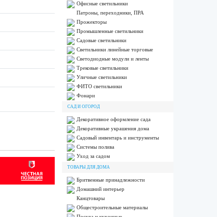
Офисные светильники
Патроны, переходники, ПРА
Прожекторы
Промышленные светильники
Садовые светильники
Светильники линейные торговые
Светодиодные модули и ленты
Трековые светильники
Уличные светильники
ФИТО светильники
Фонари
САД И ОГОРОД
Декоративное оформление сада
Декоративные украшения дома
Садовый инвентарь и инструменты
Системы полива
Уход за садом
ТОВАРЫ ДЛЯ ДОМА
Бритвенные принадлежности
Домашний интерьер
Канцтовары
Общестроительные материалы
Посуда и кухонные