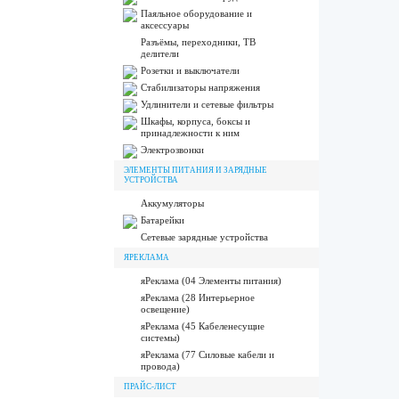
Паяльное оборудование и
аксессуары
Разъёмы, переходники, ТВ
делители
Розетки и выключатели
Стабилизаторы напряжения
Удлинители и сетевые фильтры
Шкафы, корпуса, боксы и
принадлежности к ним
Электрозвонки
ЭЛЕМЕНТЫ ПИТАНИЯ И ЗАРЯДНЫЕ
УСТРОЙСТВА
Аккумуляторы
Батарейки
Сетевые зарядные устройства
ЯРЕКЛАМА
яРеклама (04 Элементы питания)
яРеклама (28 Интерьерное
освещение)
яРеклама (45 Кабеленесущие
системы)
яРеклама (77 Силовые кабели и
провода)
ПРАЙС-ЛИСТ