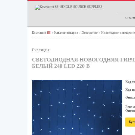
о ко
Компания
S3
Каталог товаров
Освещение
Новогоднее освещени
/
/
/
Гирлянды
СВЕТОДИОДНАЯ НОВОГОДНЯЯ ГИРЛЯ
БЕЛЫЙ 240 LED 220 В
Код т
Код п
Описа
Реком
Оптов
Куп