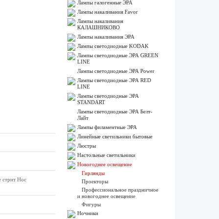
Лампы галогенные ЭРА
Лампы накаливания Favor
Лампы накаливания
КАЛАШНИКОВО
Лампы накаливания ЭРА
Лампы светодиодные KODAK
Лампы светодиодные ЭРА GREEN
LINE
Лампы светодиодные ЭРА Power
Лампы светодиодные ЭРА RED
LINE
Лампы светодиодные ЭРА
STANDART
Лампы светодиодные ЭРА Белт-
Лайт
Лампы филаментные ЭРА
Линейные светильники бытовые
Люстры
Настольные светильники
Новогоднее освещение
Гирлянды
е стрит Нос
Проекторы
Профессиональное праздничное
и новогоднее освещение
Фигуры
Ночники