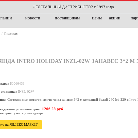
ФЕДЕРАЛЬНЫЙ ДИСТРИБЬЮТОР с 1997 года
мпании
новости
поставщикам
цены
акции
пар
е
Гирлянды
/
НДА INTRO HOLIDAY INZL-02W ЗАНАВЕС 3*2 
овара:
Б0060438
оставщика:
INZL-02W
ние:
Светодиодная новогодняя гирлянда занавес 3*2 м холодный белый 240 led 220 в Intro
1206.28 руб
ендуемая розничная цена:
ая цена:
узнать у менеджера
ить на ЯНДЕКС МАРКЕТ