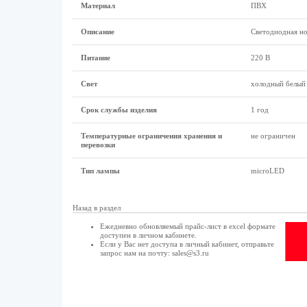
Материал
ПВХ
Описание
Светодиодная но
Питание
220 В
Свет
холодный белый
Срок службы изделия
1 год
Температурные ограничения хранения и
не ограничен
перевозки
Тип лампы
microLED
Назад в раздел
Ежедневно обновляемый прайс-лист в excel формате
доступен в
личном кабинете
.
Если у Вас нет доступа в
личный кабинет
, отправьте
запрос нам на почту:
sales@s3.ru