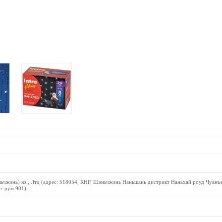
ьчжэнь) ко., Лтд (адрес: 518054, КНР, Шэньчжэнь Наньшань дистрикт Наньхай роуд Чуанъ
г рум 901)