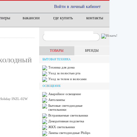
Войти в личный кабинет
тнеры
вакансии
где купить
контакты
ТОВАРЫ
БРЕНДЫ
М ХОЛОДНЫЙ
БЫТОВАЯ ТЕХНИКА
Техника для дома
Уход за полостью рта
Уход за телом и волосами
ОСВЕЩЕНИЕ
Аварийное освещение
 Holiday INZL-02W
Автолампы
Бытовые светодиодные
светильники
Встраиваемые светильники
Декоративная подсветка
ЖКХ светильники
Лампы cветодиодные Philips