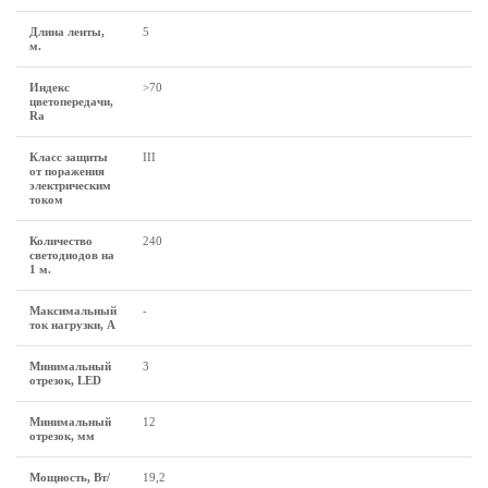
Длина ленты,
5
м.
Индекс
>70
цветопередачи,
Ra
Класс защиты
III
от поражения
электрическим
током
Количество
240
светодиодов на
1 м.
Максимальный
-
ток нагрузки, А
Минимальный
3
отрезок, LED
Минимальный
12
отрезок, мм
Мощность, Вт/
19,2