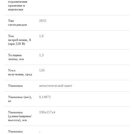
ограничения
хранения и
перевозки
Тип
2835
светодиодов
Ток
1,6
потребления, А
(при 220 В)
Толщина
1,3
ленты, мм
Угол
120
излучения, град
Упаковка
антистатический пакет
Упаковка (вес),
0,14872
кг
Упаковка
190х157х4
(длина/ширина/
высота), мм
Упаковка
-