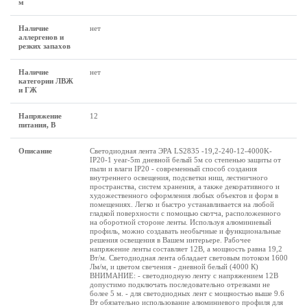
м
Наличие
нет
аллергенов и
резких запахов
Наличие
нет
категории ЛВЖ
и ГЖ
Напряжение
12
питания, В
Описание
Светодиодная лента ЭРА LS2835 -19,2-240-12-4000K-
IP20-1 year-5m дневной белый 5м со степенью защиты от
пыли и влаги IP20 - современный способ создания
внутреннего освещения, подсветки ниш, лестничного
пространства, систем хранения, а также декоративного и
художественного оформления любых объектов и форм в
помещениях. Легко и быстро устанавливается на любой
гладкой поверхности с помощью скотча, расположенного
на оборотной стороне ленты. Используя алюминиевый
профиль, можно создавать необычные и функциональные
решения освещения в Вашем интерьере. Рабочее
напряжение ленты составляет 12В, а мощность равна 19,2
Вт/м. Светодиодная лента обладает световым потоком 1600
Лм/м, и цветом свечения - дневной белый (4000 К)
ВНИМАНИЕ: - светодиодную ленту с напряжением 12В
допустимо подключать последовательно отрезками не
более 5 м. - для светодиодных лент с мощностью выше 9.6
Вт обязательно использование алюминиевого профиля для