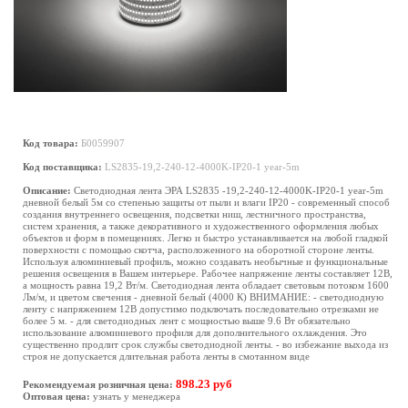
Код товара:
Б0059907
Код поставщика:
LS2835-19,2-240-12-4000K-IP20-1 year-5m
Описание:
Светодиодная лента ЭРА LS2835 -19,2-240-12-4000K-IP20-1 year-5m
дневной белый 5м со степенью защиты от пыли и влаги IP20 - современный способ
создания внутреннего освещения, подсветки ниш, лестничного пространства,
систем хранения, а также декоративного и художественного оформления любых
объектов и форм в помещениях. Легко и быстро устанавливается на любой гладкой
поверхности с помощью скотча, расположенного на оборотной стороне ленты.
Используя алюминиевый профиль, можно создавать необычные и функциональные
решения освещения в Вашем интерьере. Рабочее напряжение ленты составляет 12В,
а мощность равна 19,2 Вт/м. Светодиодная лента обладает световым потоком 1600
Лм/м, и цветом свечения - дневной белый (4000 К) ВНИМАНИЕ: - светодиодную
ленту с напряжением 12В допустимо подключать последовательно отрезками не
более 5 м. - для светодиодных лент с мощностью выше 9.6 Вт обязательно
использование алюминиевого профиля для дополнительного охлаждения. Это
существенно продлит срок службы светодиодной ленты. - во избежание выхода из
строя не допускается длительная работа ленты в смотанном виде
898.23 руб
Рекомендуемая розничная цена:
Оптовая цена:
узнать у менеджера