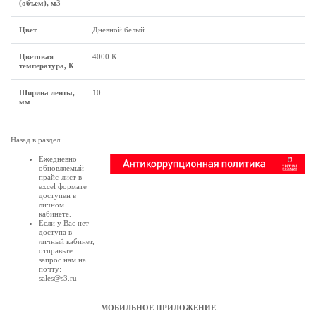
(объем), м3
Цвет
Дневной белый
Цветовая
4000 K
температура, К
Ширина ленты,
10
мм
Назад в раздел
Ежедневно
обновляемый
прайс-лист в
excel формате
доступен в
личном
кабинете
.
Если у Вас нет
доступа в
личный кабинет
,
отправьте
запрос нам на
почту:
sales@s3.ru
МОБИЛЬНОЕ ПРИЛОЖЕНИЕ