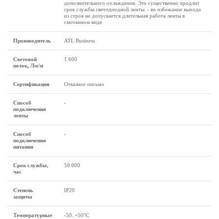
дополнительного охлаждения. Это существенно продлит
срок службы светодиодной ленты. - во избежание выхода
из строя не допускается длительная работа ленты в
смотанном виде
Производитель
ATL Business
Световой
1 600
поток, Лм/м
Сертификация
Отказное письмо
Способ
-
подключения
ленты
Способ
-
подключения
питания
Срок службы,
50 000
час
Степень
IP20
защиты
Температурные
-50..+50°C