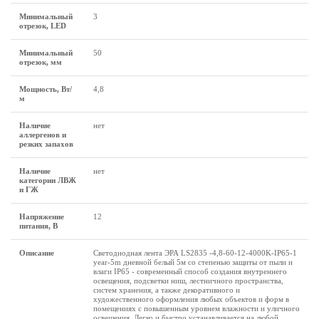
Минимальный
3
отрезок, LED
Минимальный
50
отрезок, мм
Мощность, Вт/
4,8
м
Наличие
нет
аллергенов и
резких запахов
Наличие
нет
категории ЛВЖ
и ГЖ
Напряжение
12
питания, В
Описание
Светодиодная лента ЭРА LS2835 -4,8-60-12-4000K-IP65-1
year-5m дневной белый 5м со степенью защиты от пыли и
влаги IP65 - современный способ создания внутреннего
освещения, подсветки ниш, лестничного пространства,
систем хранения, а также декоративного и
художественного оформления любых объектов и форм в
помещениях с повышенным уровнем влажности и уличного
освещения. Легко и быстро устанавливается на любой