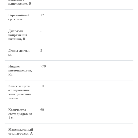
напряжение, В
Гарантийный
12
срок, мес
Диапазон
-
напряжения
питания, В
Длина ленты,
5
м.
Индекс
>70
цветопередачи,
Ra
Класс защиты
III
от поражения
электрическим
током
Количество
60
светодиодов на
1 м.
Максимальный
-
ток нагрузки, А