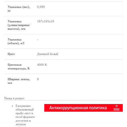
Упаковка (вес),
0,099
кг
Упаковка
187х165х10
(длина/ширина/
высота), мм
Упаковка
-
(объем), м3
Цвет
Дневной белый
Цветовая
4000 K
температура, К
Ширина ленты,
8
мм
Назад в раздел
Ежедневно
обновляемый
прайс-лист в
excel формате
доступен в
личном