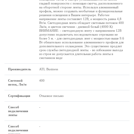
гладкой поверхности с помощью скотча, расположенного
на оборотной стороне ленты. Используя алюминиевый
профиль, можно создавать необычные и функциональные
решения освещения в Вашем интерьере. Рабочее
напряжение ленты составляет 12В, а мощность равна 4,8
Вт/м. Светодиодная лента обладает световым потоком 400
Лм/м, и цветом свечения - дневной белый (4000 К)
ВНИМАНИЕ: - светодиодную ленту с напряжением 12В
допустимо подключать последовательно отрезками не
более 5 м. - для светодиодных лент с мощностью выше 9.6
Вт обязательно использование алюминиевого профиля для
дополнительного охлаждения. Это существенно продлит
срок службы светодиодной ленты. - во избежание выхода
из строя не допускается длительная работа ленты в
смотанном виде
Производитель
ATL Business
Световой
400
поток, Лм/м
Сертификация
Отказное письмо
Способ
-
подключения
ленты
Способ
-
подключения