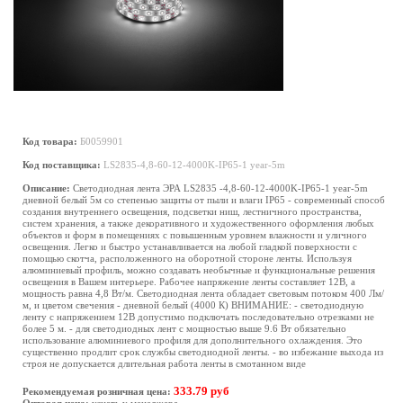
Код товара:
Б0059901
Код поставщика:
LS2835-4,8-60-12-4000K-IP65-1 year-5m
Описание:
Светодиодная лента ЭРА LS2835 -4,8-60-12-4000K-IP65-1 year-5m
дневной белый 5м со степенью защиты от пыли и влаги IP65 - современный способ
создания внутреннего освещения, подсветки ниш, лестничного пространства,
систем хранения, а также декоративного и художественного оформления любых
объектов и форм в помещениях с повышенным уровнем влажности и уличного
освещения. Легко и быстро устанавливается на любой гладкой поверхности с
помощью скотча, расположенного на оборотной стороне ленты. Используя
алюминиевый профиль, можно создавать необычные и функциональные решения
освещения в Вашем интерьере. Рабочее напряжение ленты составляет 12В, а
мощность равна 4,8 Вт/м. Светодиодная лента обладает световым потоком 400 Лм/
м, и цветом свечения - дневной белый (4000 К) ВНИМАНИЕ: - светодиодную
ленту с напряжением 12В допустимо подключать последовательно отрезками не
более 5 м. - для светодиодных лент с мощностью выше 9.6 Вт обязательно
использование алюминиевого профиля для дополнительного охлаждения. Это
существенно продлит срок службы светодиодной ленты. - во избежание выхода из
строя не допускается длительная работа ленты в смотанном виде
333.79 руб
Рекомендуемая розничная цена: