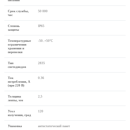
питания
Срок службы,
50 000
час
Степень
IP65
защиты
Температурные
-50..+50°C
ограничения
хранения и
перевозки
Тип
2835
светодиодов
Ток
0.36
потребления, А
(при 220 В)
Толщина
2,5
ленты, мм
Угол
120
излучения, град
Упаковка
антистатический пакет