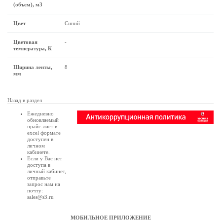
(объем), м3
Цвет
Синий
Цветовая
-
температура, К
Ширина ленты,
8
мм
Назад в раздел
Ежедневно
обновляемый
прайс-лист в
excel формате
доступен в
личном
кабинете
.
Если у Вас нет
доступа в
личный кабинет
,
отправьте
запрос нам на
почту:
sales@s3.ru
МОБИЛЬНОЕ ПРИЛОЖЕНИЕ