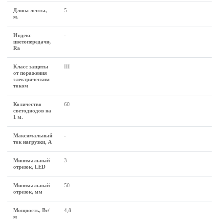
Длина ленты,
5
м.
Индекс
-
цветопередачи,
Ra
Класс защиты
III
от поражения
электрическим
током
Количество
60
светодиодов на
1 м.
Максимальный
-
ток нагрузки, А
Минимальный
3
отрезок, LED
Минимальный
50
отрезок, мм
Мощность, Вт/
4,8
м