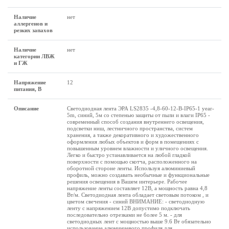
Наличие
нет
аллергенов и
резких запахов
Наличие
нет
категории ЛВЖ
и ГЖ
Напряжение
12
питания, В
Описание
Светодиодная лента ЭРА LS2835 -4,8-60-12-B-IP65-1 year-
5m, синий, 5м со степенью защиты от пыли и влаги IP65 -
современный способ создания внутреннего освещения,
подсветки ниш, лестничного пространства, систем
хранения, а также декоративного и художественного
оформления любых объектов и форм в помещениях с
повышенным уровнем влажности и уличного освещения.
Легко и быстро устанавливается на любой гладкой
поверхности с помощью скотча, расположенного на
оборотной стороне ленты. Используя алюминиевый
профиль, можно создавать необычные и функциональные
решения освещения в Вашем интерьере. Рабочее
напряжение ленты составляет 12В, а мощность равна 4,8
Вт/м. Светодиодная лента обладает световым потоком , и
цветом свечения - синий ВНИМАНИЕ: - светодиодную
ленту с напряжением 12В допустимо подключать
последовательно отрезками не более 5 м. - для
светодиодных лент с мощностью выше 9.6 Вт обязательно
использование алюминиевого профиля для