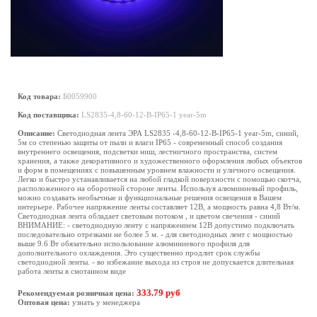
Код товара:
Б0059900
Код поставщика:
LS2835-4,8-60-12-B-IP65-1 year-5m
Описание:
Светодиодная лента ЭРА LS2835 -4,8-60-12-B-IP65-1 year-5m, синий,
5м со степенью защиты от пыли и влаги IP65 - современный способ создания
внутреннего освещения, подсветки ниш, лестничного пространства, систем
хранения, а также декоративного и художественного оформления любых объектов
и форм в помещениях с повышенным уровнем влажности и уличного освещения.
Легко и быстро устанавливается на любой гладкой поверхности с помощью скотча,
расположенного на оборотной стороне ленты. Используя алюминиевый профиль,
можно создавать необычные и функциональные решения освещения в Вашем
интерьере. Рабочее напряжение ленты составляет 12В, а мощность равна 4,8 Вт/м.
Светодиодная лента обладает световым потоком , и цветом свечения - синий
ВНИМАНИЕ: - светодиодную ленту с напряжением 12В допустимо подключать
последовательно отрезками не более 5 м. - для светодиодных лент с мощностью
выше 9.6 Вт обязательно использование алюминиевого профиля для
дополнительного охлаждения. Это существенно продлит срок службы
светодиодной ленты. - во избежание выхода из строя не допускается длительная
работа ленты в смотанном виде
333.79 руб
Рекомендуемая розничная цена:
Оптовая цена:
узнать у менеджера