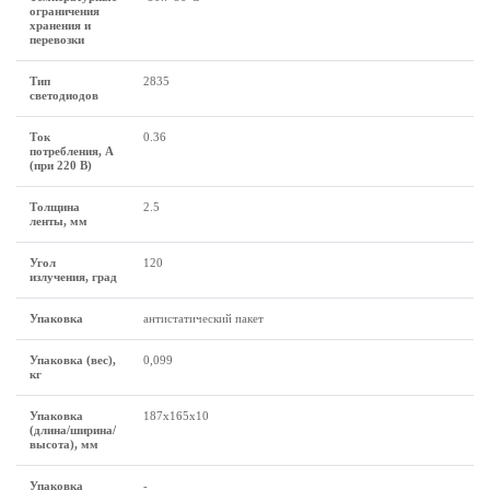
ограничения
хранения и
перевозки
Тип
2835
светодиодов
Ток
0.36
потребления, А
(при 220 В)
Толщина
2.5
ленты, мм
Угол
120
излучения, град
Упаковка
антистатический пакет
Упаковка (вес),
0,099
кг
Упаковка
187х165х10
(длина/ширина/
высота), мм
Упаковка
-