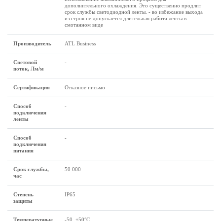
дополнительного охлаждения. Это существенно продлит
срок службы светодиодной ленты. - во избежание выхода
из строя не допускается длительная работа ленты в
смотанном виде
Производитель
ATL Business
Световой
-
поток, Лм/м
Сертификация
Отказное письмо
Способ
-
подключения
ленты
Способ
-
подключения
питания
Срок службы,
50 000
час
Степень
IP65
защиты
Температурные
-50..+50°C