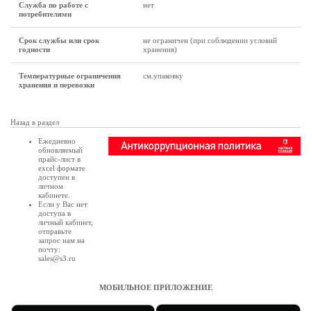
Служба по работе с
нет
потребителями
Срок службы или срок
не ограничен (при соблюдении условий
годности
хранения)
Температурные ограничения
см.упаковку
хранения и перевозки
Назад в раздел
Ежедневно
обновляемый
прайс-лист в
excel формате
доступен в
личном
кабинете
.
Если у Вас нет
доступа в
личный кабинет
,
отправьте
запрос нам на
почту:
sales@s3.ru
МОБИЛЬНОЕ ПРИЛОЖЕНИЕ