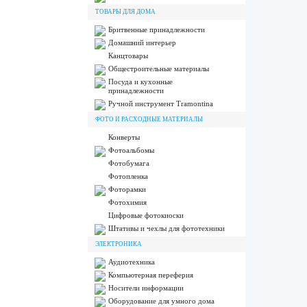
ТОВАРЫ ДЛЯ ДОМА
Бритвенные принадлежности
Домашний интерьер
Канцтовары
Общестроительные материалы
Посуда и кухонные
принадлежности
Ручной инструмент Tramontina
ФОТО И РАСХОДНЫЕ МАТЕРИАЛЫ
Конверты
Фотоальбомы
Фотобумага
Фотопленка
Фоторамки
Фотохимия
Цифровые фотокиоски
Штативы и чехлы для фототехники
ЭЛЕКТРОНИКА
Аудиотехника
Компьютерная переферия
Носители информации
Оборудование для умного дома