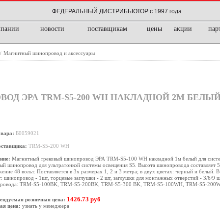
ФЕДЕРАЛЬНЫЙ ДИСТРИБЬЮТОР с 1997 года
мпании
новости
поставщикам
цены
акции
пар
Магнитный шинопровод и аксессуары
/
Д ЭРА TRM-S5-200 WH НАКЛАДНОЙ 2М БЕЛЫЙ
овара:
Б0059021
оставщика:
TRM-S5-200 WH
ние:
Магнитный трековый шинопровод ЭРА TRM-S5-100 WH накладной 1м белый для сист
ый шинопровод для ультратонкой системы освещения S5. Высота шинопровода составляет 5
ение 48 вольт. Поставляется в 3х размерах 1, 2 и 3 метра; в двух цветах: черный и белый. 
: шинопровод - 1шт, торцевые заглушки - 2 шт, заглушки для монтажных отверстий - 3/6/9 шт
ровода: TRM-S5-100BK, TRM-S5-200BK, TRM-S5-300 BK, TRM-S5-100WH, TRM-S5-200
1426.73 руб
ендуемая розничная цена:
ая цена:
узнать у менеджера