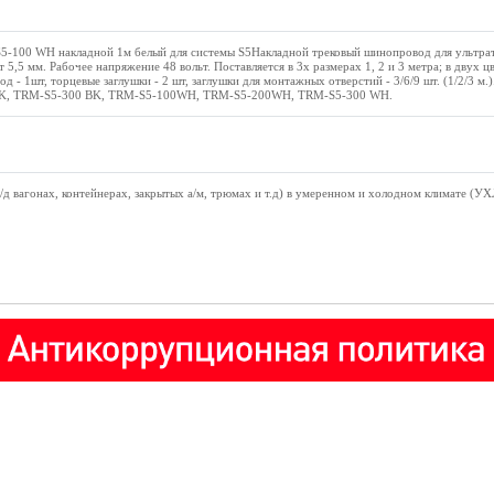
-100 WH накладной 1м белый для системы S5Накладной трековый шинопровод для ультра
5,5 мм. Рабочее напряжение 48 вольт. Поставляется в 3х размерах 1, 2 и 3 метра; в двух ц
д - 1шт, торцевые заглушки - 2 шт, заглушки для монтажных отверстий - 3/6/9 шт. (1/2/3 м.
K, TRM-S5-300 BK, TRM-S5-100WH, TRM-S5-200WH, TRM-S5-300 WH.
(ж/д вагонах, контейнерах, закрытых а/м, трюмах и т.д) в умеренном и холодном климате (УХ