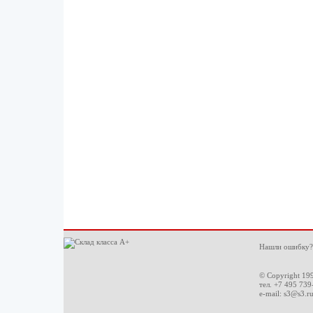
Нашли ошибку?
© Copyright 19
тел. +7 495 739
e-mail:
s3@s3.r