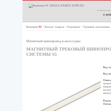
о ко
Компания
S3
Каталог товаров
Освещение
Трековые светильники
/
/
/
Магнитный шинопровод и аксессуары
МАГНИТНЫЙ ТРЕКОВЫЙ ШИНОПРОВО
СИСТЕМЫ S5
Код т
Код п
Описа
треков
напряж
входит
шиноп
Реком
Оптов