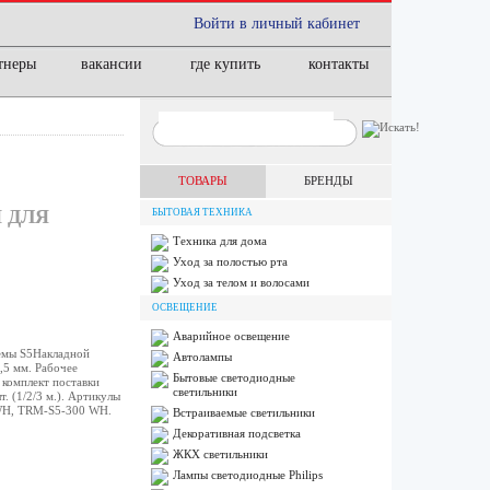
Войти в личный кабинет
тнеры
вакансии
где купить
контакты
ТОВАРЫ
БРЕНДЫ
 ДЛЯ
БЫТОВАЯ ТЕХНИКА
Техника для дома
Уход за полостью рта
Уход за телом и волосами
ОСВЕЩЕНИЕ
Аварийное освещение
емы S5Накладной
Автолампы
,5 мм. Рабочее
Бытовые светодиодные
В комплект поставки
светильники
. (1/2/3 м.). Артикулы
WH, TRM-S5-300 WH.
Встраиваемые светильники
Декоративная подсветка
ЖКХ светильники
Лампы cветодиодные Philips