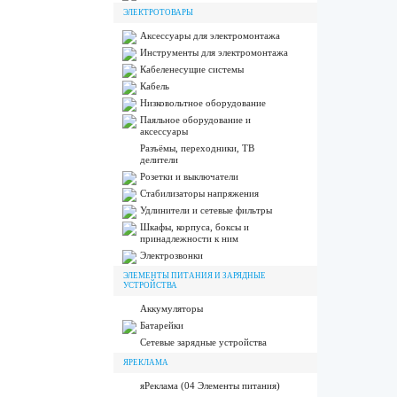
ЭЛЕКТРОТОВАРЫ
Аксессуары для электромонтажа
Инструменты для электромонтажа
Кабеленесущие системы
Кабель
Низковольтное оборудование
Паяльное оборудование и
аксессуары
Разъёмы, переходники, ТВ
делители
Розетки и выключатели
Стабилизаторы напряжения
Удлинители и сетевые фильтры
Шкафы, корпуса, боксы и
принадлежности к ним
Электрозвонки
ЭЛЕМЕНТЫ ПИТАНИЯ И ЗАРЯДНЫЕ
УСТРОЙСТВА
Аккумуляторы
Батарейки
Сетевые зарядные устройства
ЯРЕКЛАМА
яРеклама (04 Элементы питания)