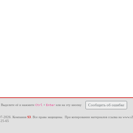
 Выделите её и нажмите
+
или на эту кнопку
Сообщить об ошибке
Ctrl
Enter
97-2026. Компания
S3
. Все права защищены. При копировании материалов ссылка на
www.s3
-25-65
u