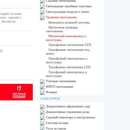
Садовые светильники
Светильники линейные торговые
Светодиодные модули и ленты
тонкой системы
Трековые светильники
ветах: черный и
). Артикулы
Комплекты трековой системы
Магнитные трековые
светильники
Магнитный шинопровод и
аксессуары
Однофазные светильники LED
Однофазные светильники под
Л)
лампу
Однофазный шинопровод и
аксессуары
Трехфазные светильники LED
Трехфазный шинопровод и
аксессуары
Уличные светильники
ФИТО светильники
Фонари
САД И ОГОРОД
Декоративное оформление сада
Декоративные украшения дома
Садовый инвентарь и инструменты
Системы полива
Уход за садом