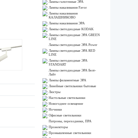
Лампы галогенные ЭРА
Лампы накаливания Favor
Лампы накаливания
КАЛАШНИКОВО
Лампы накаливания ЭРА
Лампы светодиодные KODAK
Лампы светодиодные ЭРА GREEN
LINE
Лампы светодиодные ЭРА Power
Лампы светодиодные ЭРА RED
LINE
Лампы светодиодные ЭРА
STANDART
Лампы светодиодные ЭРА Белт-
Лайт
Лампы филаментные ЭРА
Линейные светильники бытовые
Люстры
Настольные светильники
Новогоднее освещение
Ночники
Офисные светильники
Патроны, переходники, ПРА
Прожекторы
Промышленные светильники