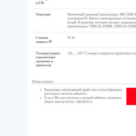
и ГЖ
Описание
Магнитный трековый шинопровод ЭРА TRM-S5
освещения S5. Высота шинопровода составляет 
белый. В комплект поставки входит: шинопрово
шинопровода: TRM-S5-100BK, TRM-S5-200B
Степень
IP 20
защиты IP
Температурные
-20 ... +40 °C только в закрытом транспорте 
ограничения
хранения и
перевозки
Назад в раздел
Ежедневно обновляемый прайс-лист в excel формате
доступен в
личном кабинете
.
Если у Вас нет доступа в
личный кабинет
, отправьте
запрос нам на почту:
sales@s3.ru