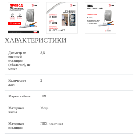
ХАРАКТЕРИСТИКИ
Диаметр по
8,8
внешней
изоляции
(оболочке), не
менее
Количество
2
жил
Марка кабеля
ПВС
Материал
Медь
жилы
Материал
ПВХ-пластикат
изоляции