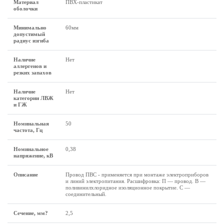
Материал
ПВХ-пластикат
оболочки
Минимально
60мм
допустимый
радиус изгиба
Наличие
Нет
аллергенов и
резких запахов
Наличие
Нет
категории ЛВЖ
и ГЖ
Номинальная
50
частота, Гц
Номинальное
0,38
напряжение, кВ
Описание
Провод ПВС - применяется при монтаже электроприборов
и линий электропитания. Расшифровка: П — провод. В —
поливинилхлоридное изоляционное покрытие. С —
соединительный.
Сечение, мм?
2,5