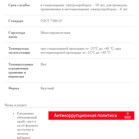
Срок службы
в стационарных электроприборах – 10 лет; для проводов,
применяемых в нестационарных электроприборах – 6 лет
Стандарт
ГОСТ 7399-97
Структура
Многопроволочная
жилы
Температура
при стационарной прокладке от -25°С до +40 °С; при
эксплуатации
нестационарной прокладке от -15°С до +40 °С
Температурные
Нет
ограничения
хранения и
перевозки
Форма
Кругный
Назад в раздел
Ежедневно
обновляемый
прайс-лист в
excel формате
доступен в
личном
кабинете
.