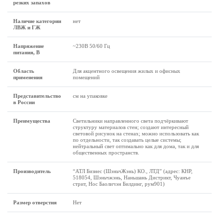
резких запахов
Наличие категории
нет
ЛВЖ и ГЖ
Напряжение
~230В 50/60 Гц
питания, В
Область
Для акцентного освещения жилых и офисных
применения
помещений
Представительство
см на упаковке
в России
Преимущества
Светильники направленного света подчёркивают
структуру материалов стен; создают интересный
световой рисунок на стенах; можно использовать как
по отдельности, так создавать целые системы;
нейтральный свет оптимально как для дома, так и для
общественных пространств.
Производитель
“АТЛ Бизнес (ШэньчЖэнь) КО., ЛТД” (адрес: КНР,
518054, Шэньчжэнь, Наньшань Дистрикт, Чуанъе
стрит, Нос Баоличэн Билдинг, рум901)
Размер отверстия
Нет