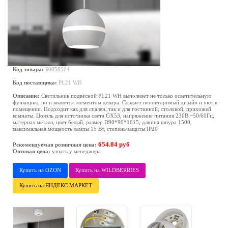
Код товара:
Б0058504
Код поставщика:
PL21 WH
Описание:
Светильник подвесной PL21 WH выполняет не только осветительную
функицию, но и является элементом декора. Создает неповторимый дизайн и уют в
помещении. Подходит как для спален, так и для гостинной, столовой, прихожей
комнаты. Цоколь для источника света GX53, напряжение питания 230В ~50/60Гц,
материал металл, цвет белый, размер D90*90*1615, длинна шнура 1500,
максимальная мощность лампы 15 Вт, степень защиты IP20
654.84 руб
Рекомендуемая розничная цена:
Оптовая цена:
узнать у менеджера
Купить на OZON
Купить на WILDBERRIES
Купить на ЯНДЕКС МАРКЕТ