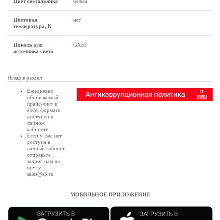
Цвет светильника
белый
Цветовая
нет
температура, К
Цоколь для
GX53
источника света
Назад в раздел
Ежедневно
обновляемый
прайс-лист в
excel формате
доступен в
личном
кабинете
.
Если у Вас нет
доступа в
личный кабинет
,
отправьте
запрос нам на
почту:
sales@s3.ru
МОБИЛЬНОЕ ПРИЛОЖЕНИЕ