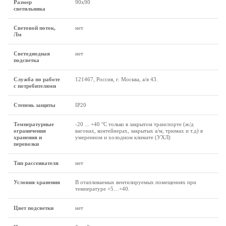
Размер
90x90
светильника
Световой поток,
нет
Лм
Светодиодная
нет
подсветка
Служба по работе
121467, Россия, г. Москва, а/я 43.
с потребителями
Степень защиты
IP20
Температурные
-20 ... +40 °C только в закрытом транспорте (ж/д
ограничения
вагонах, контейнерах, закрытых а/м, трюмах и т.д) в
хранения и
умеренном и холодном климате (УХЛ)
перевозки
Тип рассеивателя
нет
Условия хранения
В отапливаемых вентилируемых помещениях при
температуре +5…+40.
Цвет подсветки
нет