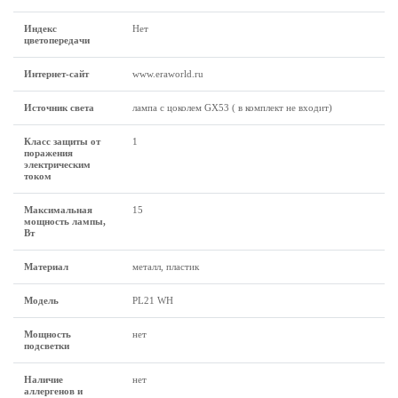
Индекс
Нет
цветопередачи
Интернет-сайт
www.eraworld.ru
Источник света
лампа с цоколем GX53 ( в комплект не входит)
Класс защиты от
1
поражения
электрическим
током
Максимальная
15
мощность лампы,
Вт
Материал
металл, пластик
Модель
PL21 WH
Мощность
нет
подсветки
Наличие
нет
аллергенов и