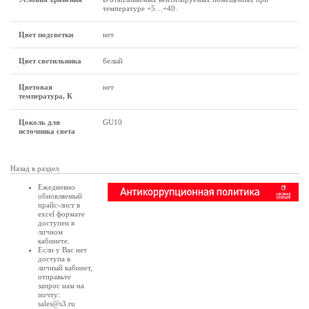
температуре +5…+40.
Цвет подсветки
нет
Цвет светильника
белый
Цветовая
нет
температура, К
Цоколь для
GU10
источника света
Назад в раздел
Ежедневно
обновляемый
прайс-лист в
excel формате
доступен в
личном
кабинете
.
Если у Вас нет
доступа в
личный кабинет
,
отправьте
запрос нам на
почту:
sales@s3.ru