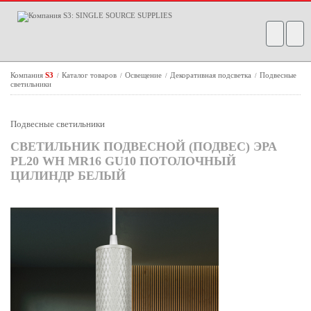
Компания
S3
Каталог товаров
Освещение
Декоративная подсветка
Подвесные
/
/
/
/
светильники
Подвесные светильники
СВЕТИЛЬНИК ПОДВЕСНОЙ (ПОДВЕС) ЭРА
PL20 WH MR16 GU10 ПОТОЛОЧНЫЙ
ЦИЛИНДР БЕЛЫЙ