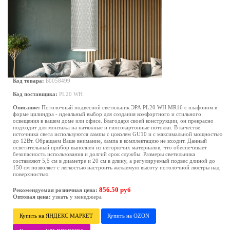
Код товара:
Б0058499
Код поставщика:
PL20 WH
Описание:
Потолочный подвесной светильник ЭРА PL20 WH MR16 с плафоном в
форме цилиндра - идеальный выбор для создания комфортного и стильного
освещения в вашем доме или офисе. Благодаря своей конструкции, он прекрасно
подходит для монтажа на натяжные и гипсокартонные потолки. В качестве
источника света используются лампы с цоколем GU10 и с максимальной мощностью
до 12Вт. Обращаем Ваше внимание, лампа в комплектацию не входит. Данный
осветительный прибор выполнен из негорючих материалов, что обеспечивает
безопасность использования и долгий срок службы. Размеры светильника
составляют 5,5 см в диаметре и 20 см в длину, а регулируемый подвес длиной до
150 см позволяет с легкостью настроить желаемую высоту потолочной люстры над
поверхностью.
856.50 руб
Рекомендуемая розничная цена:
Оптовая цена:
узнать у менеджера
Купить на ЯНДЕКС МАРКЕТ
Купить на OZON