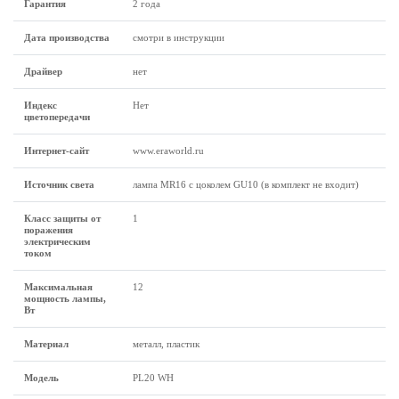
Гарантия
2 года
Дата производства
смотри в инструкции
Драйвер
нет
Индекс
Нет
цветопередачи
Интернет-сайт
www.eraworld.ru
Источник света
лампа MR16 с цоколем GU10 (в комплект не входит)
Класс защиты от
1
поражения
электрическим
током
Максимальная
12
мощность лампы,
Вт
Материал
металл, пластик
Модель
PL20 WH