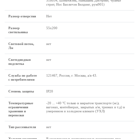
518054, Шэньчжэнь, Наньшань Дистрикт, Чуанъе
стрит, Нос Баоличэн Билдинг, рум901)
Размер отверстия
Нет
Размер
55x200
светильника
Световой поток,
нет
Лм
Светодиодная
нет
подсветка
Служба по работе
121467, Россия, г. Москва, а/я 43.
с потребителями
Степень защиты
IP20
Температурные
-20 ... +40 °C только в закрытом транспорте (ж/д
ограничения
вагонах, контейнерах, закрытых а/м, трюмах и т.д) в
хранения и
умеренном и холодном климате (УХЛ)
перевозки
Тип рассеивателя
нет
Условия хранения
В отапливаемых вентилируемых помещениях при