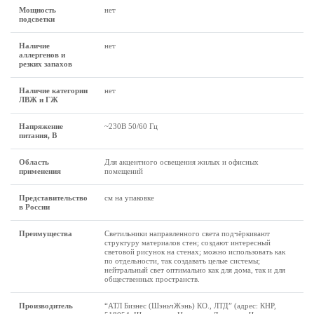
Мощность
нет
подсветки
Наличие
нет
аллергенов и
резких запахов
Наличие категории
нет
ЛВЖ и ГЖ
Напряжение
~230В 50/60 Гц
питания, В
Область
Для акцентного освещения жилых и офисных
применения
помещений
Представительство
см на упаковке
в России
Преимущества
Светильники направленного света подчёркивают
структуру материалов стен; создают интересный
световой рисунок на стенах; можно использовать как
по отдельности, так создавать целые системы;
нейтральный свет оптимально как для дома, так и для
общественных пространств.
Производитель
“АТЛ Бизнес (ШэньчЖэнь) КО., ЛТД” (адрес: КНР,