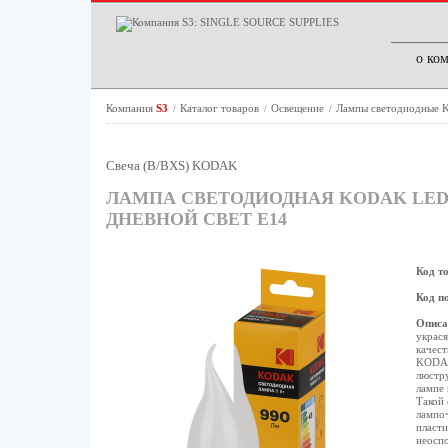
о ко
Компания
S3
Каталог товаров
Освещение
Лампы светодиодные
/
/
/
Свеча (B/BXS) KODAK
ЛАМПА СВЕТОДИОДНАЯ KODAK LED B
ДНЕВНОЙ СВЕТ Е14
Код т
Код п
Описа
украся
качест
KODAK 
люстру
лампе 
Такой 
лампоч
пласти
неосп