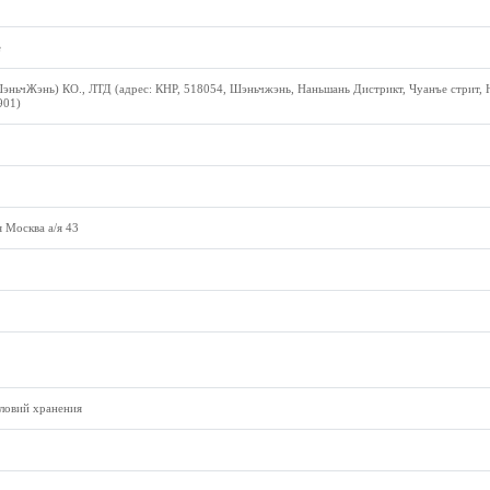
е
эньчЖэнь) КО., ЛТД (адрес: КНР, 518054, Шэньчжэнь, Наньшань Дистрикт, Чуанъе стрит, 
901)
 Москва а/я 43
ловий хранения