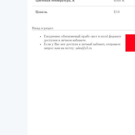
Цветовая температура, К
6500 K
Цоколь
E14
Назад в раздел
Ежедневно обновляемый прайс-лист в excel формате
доступен в
личном кабинете
.
Если у Вас нет доступа в
личный кабинет
, отправьте
запрос нам на почту:
sales@s3.ru