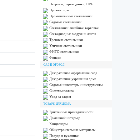
Патроны, переходники, ПРА
Прожекторы
Промышленные светильники
Садовые светильники
Светильники линейные торговые
Светодиодные модули и ленты
Трековые светильники
Уличные светильники
ФИТО светильники
Фонари
САД И ОГОРОД
Декоративное оформление сада
Декоративные украшения дома
Садовый инвентарь и инструменты
Системы полива
Уход за садом
ТОВАРЫ ДЛЯ ДОМА
Бритвенные принадлежности
Домашний интерьер
Канцтовары
Общестроительные материалы
Посуда и кухонные
принадлежности