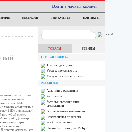
Войти в личный кабинет
тнеры
вакансии
где купить
контакты
ТОВАРЫ
БРЕНДЫ
ОДНЫЙ
БЫТОВАЯ ТЕХНИКА
Техника для дома
Уход за полостью рта
Уход за телом и волосами
ОСВЕЩЕНИЕ
Аварийное освещение
ые лампочки, которые
Автолампы
диционно высоким
Бытовые светодиодные
пной ценой. LED
светильники
ее можно установить в
ляет 11Вт, эквивалент
Встраиваемые светильники
й в голубой спектр.
Декоративная подсветка
ый настрой. Диаметр
 алюминия и термо
ЖКХ светильники
ь без внимания
Лампы cветодиодные Philips
В первую очередь, это