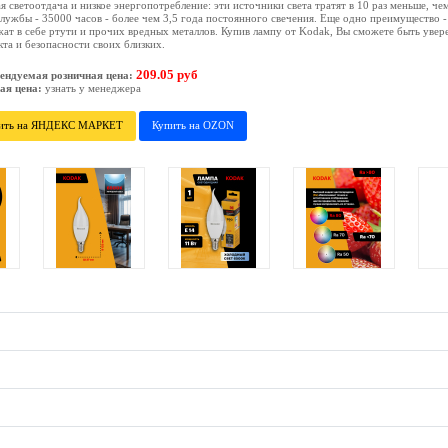
я светоотдача и низкое энергопотребление: эти источники света тратят в 10 раз меньше, че
лужбы - 35000 часов - более чем 3,5 года постоянного свечения. Еще одно преимущество -
ат в себе ртути и прочих вредных металлов. Купив лампу от Kodak, Вы сможете быть увере
та и безопасности своих близких.
209.05 руб
ендуемая розничная цена:
ая цена:
узнать у менеджера
ить на ЯНДЕКС МАРКЕТ
Купить на OZON