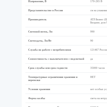
Напряжение, В
170-265 В
Представительство в России
см на упаковк
Производитель
АТЛ Бизнес (Ш
Билдинг, рум 
Световой поток, Лм
990
Светоодача, Лм/Вт
90
Служба по работе с потребителями
121467 Россия
Совместимость с выключателем с подсветкой
да
Срок службы или срок годности
35000 часов
Температурные ограничения хранения и
НЕТ
перевозки
Условия хранения
нет особых ус
Форма колбы
свеча на ветру