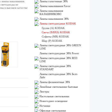
м лампы накаливания.
Лампы галогенные ЭРА
 светодиоды не
Лампы накаливания Favor
ны в высоком качестве
Лампы накаливания
КАЛАШНИКОВО
Лампы накаливания ЭРА
Лампы светодиодные KODAK
Груша (A) KODAK
Свеча (B/BXS) KODAK
Софиты (MR) KODAK
Шар (P) KODAK
Лампы светодиодные ЭРА GREEN
LINE
Лампы светодиодные ЭРА Power
Лампы светодиодные ЭРА RED
LINE
Лампы светодиодные ЭРА
STANDART
Лампы светодиодные ЭРА Белт-
Лайт
Лампы филаментные ЭРА
Линейные светильники бытовые
Люстры
Настольные светильники
Новогоднее освещение
Ночники
Офисные светильники