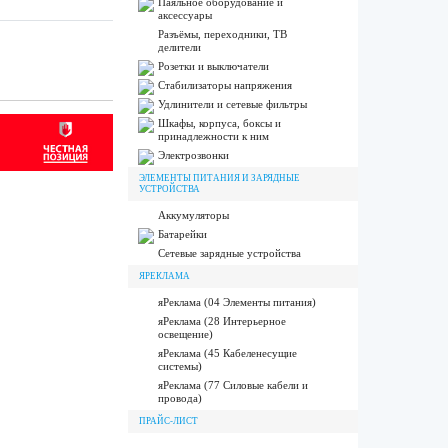
Паяльное оборудование и
аксессуары
Разъёмы, переходники, ТВ
делители
Розетки и выключатели
Стабилизаторы напряжения
Удлинители и сетевые фильтры
Шкафы, корпуса, боксы и
принадлежности к ним
Электрозвонки
ЭЛЕМЕНТЫ ПИТАНИЯ И ЗАРЯДНЫЕ
УСТРОЙСТВА
Аккумуляторы
Батарейки
Сетевые зарядные устройства
ЯРЕКЛАМА
яРеклама (04 Элементы питания)
яРеклама (28 Интерьерное
освещение)
яРеклама (45 Кабеленесущие
системы)
яРеклама (77 Силовые кабели и
провода)
ПРАЙС-ЛИСТ