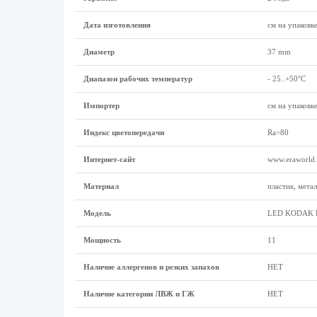
Дата изготовления
см на упаковк
Диаметр
37 mm
Диапазон рабочих температур
- 25..+50°C
Импортер
см на упаковк
Индекс цветопередачи
Ra>80
Интернет-сайт
www.eraworld.
Материал
пластик, метал
Модель
LED KODAK B
Мощность
11
Наличие аллергенов и резких запахов
НЕТ
Наличие категории ЛВЖ и ГЖ
НЕТ