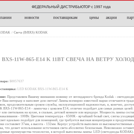
ФЕДЕРАЛЬНЫЙ ДИСТРИБЬЮТОР с 1997 года
мпании
новости
поставщикам
цены
акции
пар
 KODAK
Свеча (B/BXS) KODAK
/
XS-11W-865-E14 K 11ВТ СВЕЧА НА ВЕТРУ ХОЛ
овара:
Б0057637
оставщика:
LED KODAK BXS-11W-865-E14 K
ние:
Представляем Вашему вниманию новинку от легендарного бренда Kodak - светодиодн
т Ваш интерьер и наполнят дом светом! Лампы всемирно известной марки отличаются тра
вом, продолжительным сроком службы, эксплуатационной надежностью, и, конечно, досту
BXS-11W-865-E14 - лампочка с цоколем E14, отлично подойдет для самых разных целей: 
 или светильник на кухне, в спальне, детской комнате или коридоре. Мощность лампы состав
накаливания - 100Вт. Цветовая температура - 6500К - ярчайший белый свет, слегка уходящи
свет идеально подойдет для помещений, где требуется высокая концентрация и продуктивн
ки составляет 37мм, а высота - 132мм. Корпус устройств выполнен из высококачественных
ка, что делает использование источников света абсолютно безопасным. Невозможно оставит
оримые преимущества технологии, в которой выполнены лампы: LED (светодиоды KODAK). 