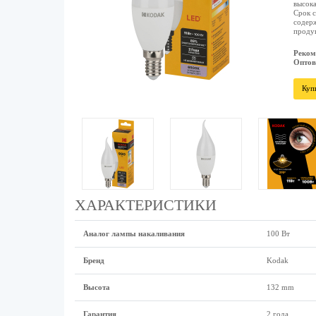
высока
Срок с
содерж
продук
Реком
Оптов
Куп
ХАРАКТЕРИСТИКИ
Аналог лампы накаливания
100 Вт
Бренд
Kodak
Высота
132 mm
Гарантия
2 года