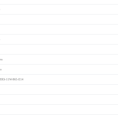
е
е
ru
л
XS-11W-865-E14