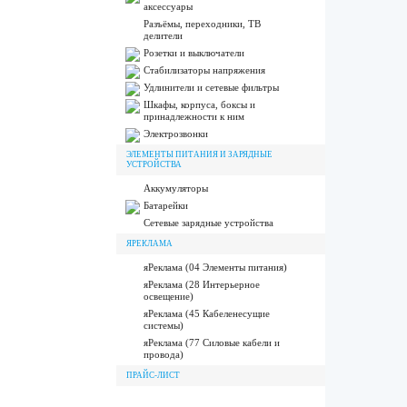
аксессуары
Разъёмы, переходники, ТВ
делители
Розетки и выключатели
Стабилизаторы напряжения
Удлинители и сетевые фильтры
Шкафы, корпуса, боксы и
принадлежности к ним
Электрозвонки
ЭЛЕМЕНТЫ ПИТАНИЯ И ЗАРЯДНЫЕ
УСТРОЙСТВА
Аккумуляторы
Батарейки
Сетевые зарядные устройства
ЯРЕКЛАМА
яРеклама (04 Элементы питания)
яРеклама (28 Интерьерное
освещение)
яРеклама (45 Кабеленесущие
системы)
яРеклама (77 Силовые кабели и
провода)
ПРАЙС-ЛИСТ