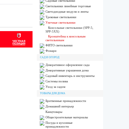
Садовые светильники
Светильники линейные торговые
Светодиодные модули и ленты
Трековые светильники
Уличные светильники
Консольные светильники (SPP-5,
SPP-5XX)
Кронштейны к консольным
светильникам
ФИТО светильники
Фонари
САД И ОГОРОД
Декоративное оформление сада
Декоративные украшения дома
Садовый инвентарь и инструменты
Системы полива
Уход за садом
ТОВАРЫ ДЛЯ ДОМА
Бритвенные принадлежности
Домашний интерьер
Канцтовары
Общестроительные материалы
Посуда и кухонные
принадлежности