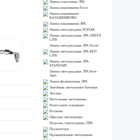
Лампы галогенные ЭРА
Лампы накаливания Favor
Лампы накаливания
КАЛАШНИКОВО
Лампы накаливания ЭРА
Лампы светодиодные KODAK
Лампы светодиодные ЭРА GREEN
LINE
Лампы светодиодные ЭРА Power
Лампы светодиодные ЭРА RED
LINE
Лампы светодиодные ЭРА
STANDART
Лампы светодиодные ЭРА Белт-
Лайт
Лампы филаментные ЭРА
Линейные светильники бытовые
Люстры
Настольные светильники
Новогоднее освещение
Ночники
Офисные светильники
Патроны, переходники, ПРА
Прожекторы
Промышленные светильники