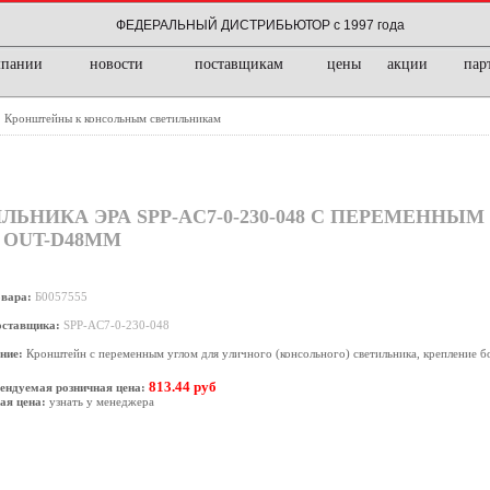
ФЕДЕРАЛЬНЫЙ ДИСТРИБЬЮТОР с 1997 года
мпании
новости
поставщикам
цены
акции
пар
Кронштейны к консольным светильникам
/
НИКА ЭРА SPP-AC7-0-230-048 С ПЕРЕМЕННЫМ
 OUT-D48MM
овара:
Б0057555
оставщика:
SPP-AC7-0-230-048
ние:
Кронштейн с переменным углом для уличного (консольного) светильника, крепление б
813.44 руб
ендуемая розничная цена:
ая цена:
узнать у менеджера