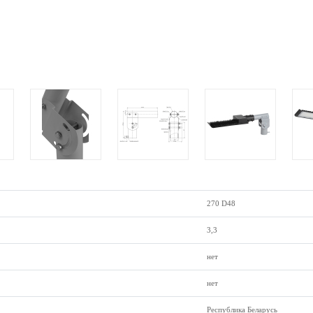
270 D48
3,3
нет
нет
Республика Беларусь