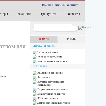
Войти в личный кабинет
тнеры
вакансии
где купить
контакты
ТОВАРЫ
БРЕНДЫ
 УГЛОМ ДЛЯ
БЫТОВАЯ ТЕХНИКА
Техника для дома
Уход за полостью рта
Уход за телом и волосами
ОСВЕЩЕНИЕ
Аварийное освещение
олтами.
Автолампы
Бытовые светодиодные
светильники
Встраиваемые светильники
Декоративная подсветка
ЖКХ светильники
Лампы cветодиодные Philips