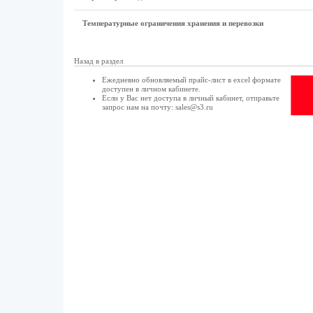
Температурные ограничения хранения и перевозки
Назад в раздел
Ежедневно обновляемый прайс-лист в excel формате
доступен в
личном кабинете
.
Если у Вас нет доступа в
личный кабинет
, отправьте
запрос нам на почту:
sales@s3.ru