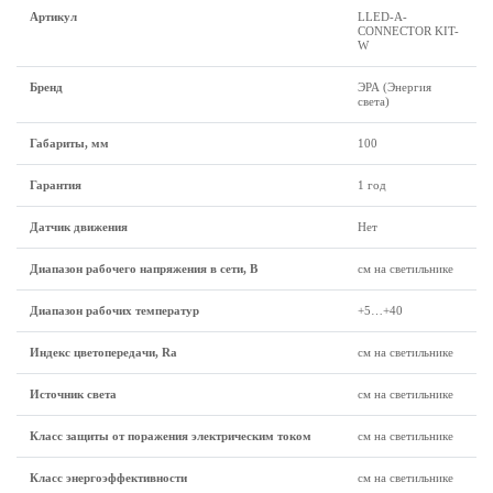
Артикул
LLED-А-
CONNECTOR KIT-
W
Бренд
ЭРА (Энергия
света)
Габариты, мм
100
Гарантия
1 год
Датчик движения
Нет
Диапазон рабочего напряжения в сети, В
см на светильнике
Диапазон рабочих температур
+5…+40
Индекс цветопередачи, Ra
см на светильнике
Источник света
см на светильнике
Класс защиты от поражения электрическим током
см на светильнике
Класс энергоэффективности
см на светильнике