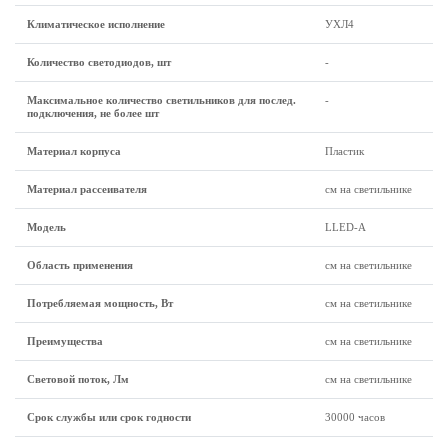
Климатическое исполнение
УХЛ4
Количество светодиодов, шт
-
Максимальное количество светильников для послед.
-
подключения, не более шт
Материал корпуса
Пластик
Материал рассеивателя
см на светильнике
Модель
LLED-A
Область применения
см на светильнике
Потребляемая мощность, Вт
см на светильнике
Преимущества
см на светильнике
Световой поток, Лм
см на светильнике
Срок службы или срок годности
30000 часов