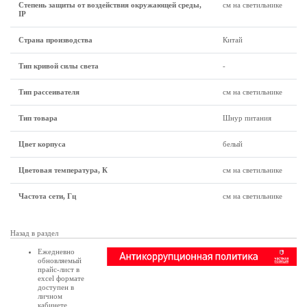
Степень защиты от воздействия окружающей среды,
см на светильнике
IP
Страна производства
Китай
Тип кривой силы света
-
Тип рассеивателя
см на светильнике
Тип товара
Шнур питания
Цвет корпуса
белый
Цветовая температура, К
см на светильнике
Частота сети, Гц
см на светильнике
Назад в раздел
Ежедневно
обновляемый
прайс-лист в
excel формате
доступен в
личном
кабинете
.