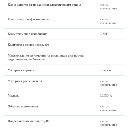
Класс защиты от поражения электрическим током
см на
светильнике
Класс энергоэффективности
см на
светильнике
Климатическое исполнение
УХЛ4
Количество светодиодов, шт
-
Максимальное количество светильников для послед.
-
подключения, не более шт
Материал корпуса
Пластик
Материал рассеивателя
см на
светильнике
Модель
LLED-A
Область применения
см на
светильнике
Потребляемая мощность, Вт
см на
светильнике