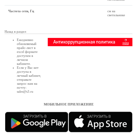
Частота сети, Гц
см на
светильнике
Назад в раздел
Ежедневно
обновляемый
прайс-лист в
excel формате
доступен в
личном
кабинете
.
Если у Вас нет
доступа в
личный кабинет
,
отправьте
запрос нам на
почту:
sales@s3.ru
МОБИЛЬНОЕ ПРИЛОЖЕНИЕ