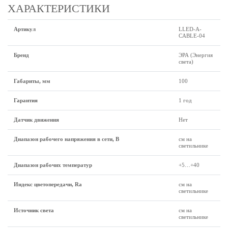
ХАРАКТЕРИСТИКИ
Артикул
LLED-A-
CABLE-04
Бренд
ЭРА (Энергия
света)
Габариты, мм
100
Гарантия
1 год
Датчик движения
Нет
Диапазон рабочего напряжения в сети, В
см на
светильнике
Диапазон рабочих температур
+5…+40
Индекс цветопередачи, Ra
см на
светильнике
Источник света
см на
светильнике