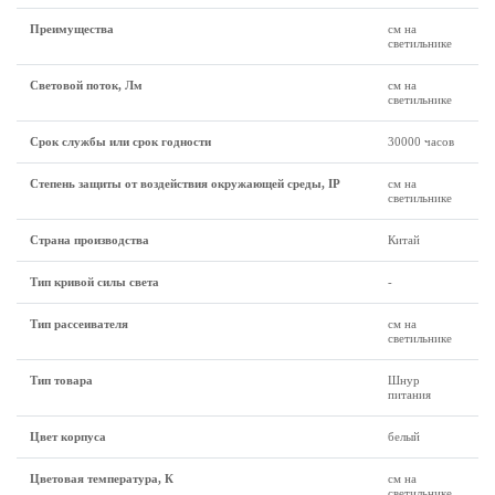
Преимущества
см на
светильнике
Световой поток, Лм
см на
светильнике
Срок службы или срок годности
30000 часов
Степень защиты от воздействия окружающей среды, IP
см на
светильнике
Страна производства
Китай
Тип кривой силы света
-
Тип рассеивателя
см на
светильнике
Тип товара
Шнур
питания
Цвет корпуса
белый
Цветовая температура, К
см на
светильнике