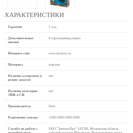
ХАРАКТЕРИСТИКИ
Гарантия
1 год
Дополнительные
6 (программируемые)
кнопки
Интернет-сайт
www.myintro.ru
Материал
пластик
Наличие аллергенов и
нет
резких запахов
Наличие категории
нет
ЛВЖ и ГЖ
Производитель
Intro
Разрешение сенсора
1200/1800/2400/3600
Служба по работе с
ООО "ЭлектроПро" 143700, Московская область,
потребителями
рабочий поселок Шаховская, Волочановское шоссе,