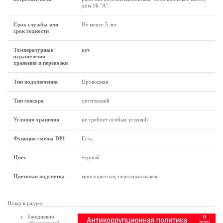
дом 16 "А".
Срок службы или
Не менее 5 лет
срок годности
Температурные
нет
ограничения
хранения и перевозки
Тип подключения
Проводная
Тип сенсора
оптический
Условия хранения
не требует особых условий
Функция смены DPI
Есть
Цвет
черный
Цветовая подсветка
многоцветная, переливающаяся
Назад в раздел
Ежедневно