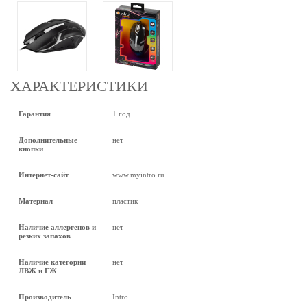
ХАРАКТЕРИСТИКИ
Гарантия
1 год
Дополнительные
нет
кнопки
Интернет-сайт
www.myintro.ru
Материал
пластик
Наличие аллергенов и
нет
резких запахов
Наличие категории
нет
ЛВЖ и ГЖ
Производитель
Intro