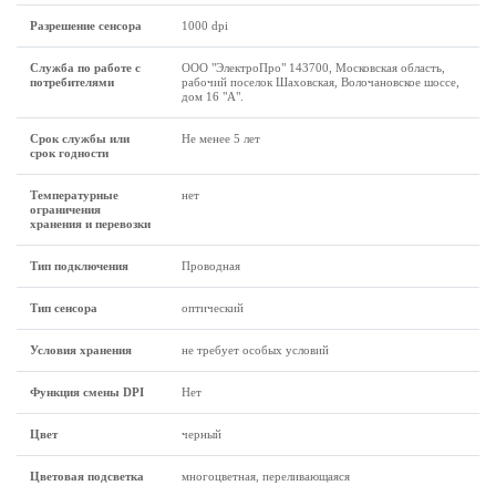
Разрешение сенсора
1000 dpi
Служба по работе с
ООО "ЭлектроПро" 143700, Московская область,
потребителями
рабочий поселок Шаховская, Волочановское шоссе,
дом 16 "А".
Срок службы или
Не менее 5 лет
срок годности
Температурные
нет
ограничения
хранения и перевозки
Тип подключения
Проводная
Тип сенсора
оптический
Условия хранения
не требует особых условий
Функция смены DPI
Нет
Цвет
черный
Цветовая подсветка
многоцветная, переливающаяся