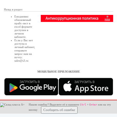
Назад в раздел
Ежедневно
обновляемый
прайс-лист в
excel формате
доступен в
личном
кабинете
.
Если у Вас нет
доступа в
личный кабинет
,
отправьте
запрос нам на
почту:
sales@s3.ru
МОБИЛЬНОЕ ПРИЛОЖЕНИЕ
Нашли ошибку? Выделите её и нажмите
+
или на эту
Ctrl
Enter
кнопку
Сообщить об ошибке