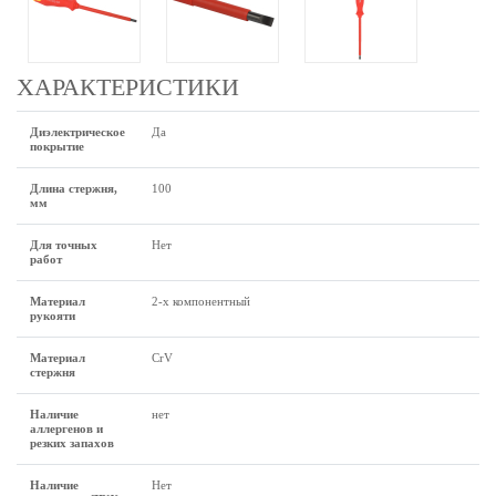
ХАРАКТЕРИСТИКИ
Диэлектрическое
Да
покрытие
Длина стержня,
100
мм
Для точных
Нет
работ
Материал
2-х компонентный
рукояти
Материал
CrV
стержня
Наличие
нет
аллергенов и
резких запахов
Наличие
Нет