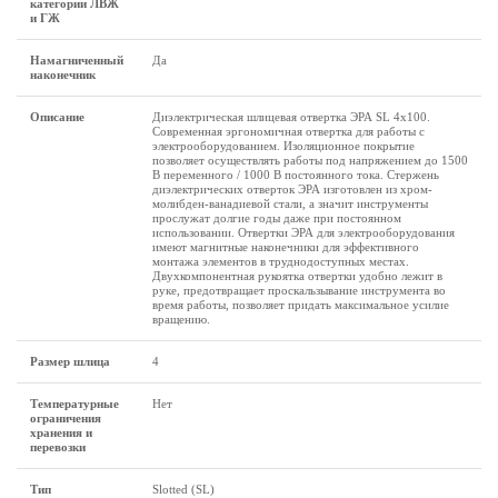
категории ЛВЖ
и ГЖ
Намагниченный
Да
наконечник
Описание
Диэлектрическая шлицевая отвертка ЭРА SL 4х100.
Современная эргономичная отвертка для работы с
электрооборудованием. Изоляционное покрытие
позволяет осуществлять работы под напряжением до 1500
В переменного / 1000 В постоянного тока. Стержень
диэлектрических отверток ЭРА изготовлен из хром-
молибден-ванадиевой стали, а значит инструменты
прослужат долгие годы даже при постоянном
использовании. Отвертки ЭРА для электрооборудования
имеют магнитные наконечники для эффективного
монтажа элементов в труднодоступных местах.
Двухкомпонентная рукоятка отвертки удобно лежит в
руке, предотвращает проскальзывание инструмента во
время работы, позволяет придать максимальное усилие
вращению.
Размер шлица
4
Температурные
Нет
ограничения
хранения и
перевозки
Тип
Slotted (SL)