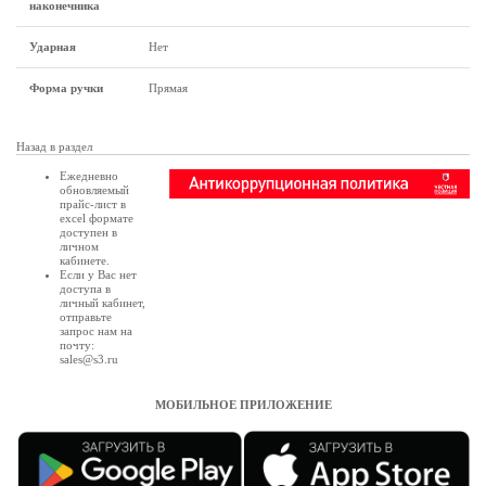
наконечника
Ударная
Нет
Форма ручки
Прямая
Назад в раздел
Ежедневно
обновляемый
прайс-лист в
excel формате
доступен в
личном
кабинете
.
Если у Вас нет
доступа в
личный кабинет
,
отправьте
запрос нам на
почту:
sales@s3.ru
МОБИЛЬНОЕ ПРИЛОЖЕНИЕ