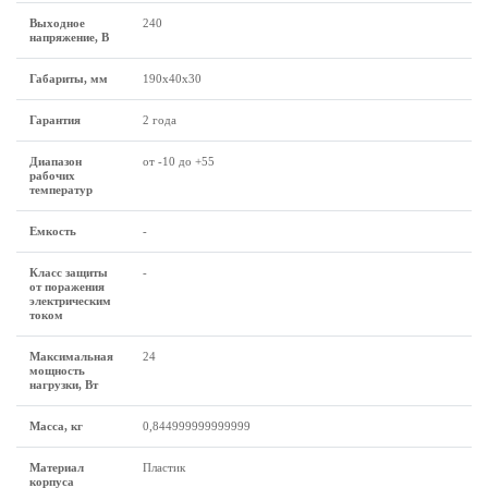
Выходное
240
напряжение, В
Габариты, мм
190х40х30
Гарантия
2 года
Диапазон
от -10 до +55
рабочих
температур
Емкость
-
Класс защиты
-
от поражения
электрическим
током
Максимальная
24
мощность
нагрузки, Вт
Масса, кг
0,844999999999999
Материал
Пластик
корпуса