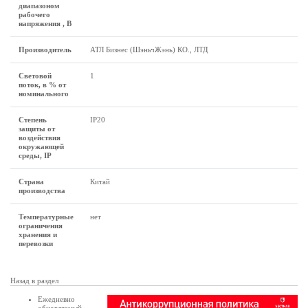
диапазоном
рабочего
напряжения , В
Производитель
АТЛ Бизнес (ШэньчЖэнь) КО., ЛТД
Световой
1
поток, в % от
номинального
Степень
IP20
защиты от
воздействия
окружающей
среды, IP
Страна
Китай
производства
Температурные
нет
ограничения
хранения и
перевозки
Назад в раздел
Ежедневно