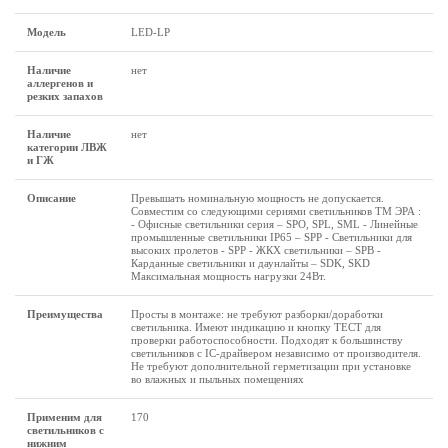
Модель
LED-LP
Наличие
нет
аллергенов и
резких запахов
Наличие
нет
категории ЛВЖ
и ГЖ
Описание
Превышать номинальную мощность не допускается.
Совместим со следующими сериями светильников ТМ ЭРА :
- Офисные светильники серия – SPO, SPL, SML - Линейные
промышленные светильники IP65 – SPP - Светильники для
высоких пролетов - SPP - ЖКХ светильники – SPB -
Карданные светильники и даунлайты – SDK, SKD
Максимальная мощность нагрузки 24Вт.
Преимущества
Просты в монтаже: не требуют разборки/доработки
светильника. Имеют индикацию и кнопку ТЕСТ для
проверки работоспособности. Подходят к большинству
светильников с IC-драйвером независимо от производителя.
Не требуют дополнительной герметизации при установке
во влажных и пыльных помещениях
Применим для
170
светильников с
нижним