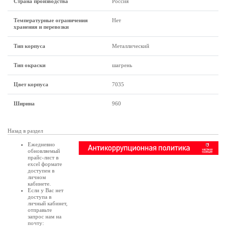
Страна производства
Россия
Температурные ограничения
Нет
хранения и перевозки
Тип корпуса
Металлический
Тип окраски
шагрень
Цвет корпуса
7035
Ширина
960
Назад в раздел
Ежедневно
обновляемый
прайс-лист в
excel формате
доступен в
личном
кабинете
.
Если у Вас нет
доступа в
личный кабинет
,
отправьте
запрос нам на
почту: