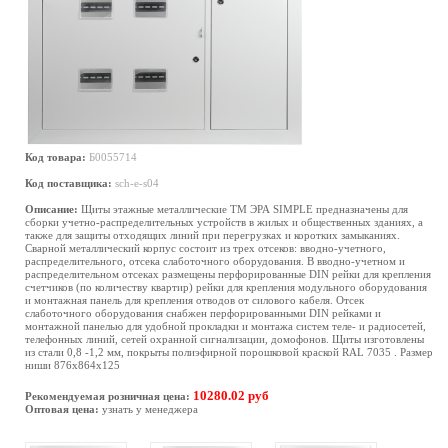
Код товара:
Б0055714
Код поставщика:
sch-e-s04
Описание:
Щиты этажные металлические ТМ ЭРА SIMPLE предназначены для
сборки учетно-распределительных устройств в жилых и общественных зданиях, а
также для защиты отходящих линий при перегрузках и коротких замыканиях.
Сварной металлический корпус состоит из трех отсеков: вводно-учетного,
распределительного, отсека слаботочного оборудования. В вводно-учетном и
распределительном отсеках размещены перфорированные DIN рейки для крепления
счетчиков (по количеству квартир) рейки для крепления модульного оборудования
и монтажная панель для крепления отводов от силового кабеля. Отсек
слаботочного оборудования снабжен перфорированными DIN рейками и
монтажной панелью для удобной прокладки и монтажа систем теле- и радиосетей,
телефонных линий, сетей охранной сигнализации, домофонов. Щиты изготовлены
из стали 0,8 -1,2 мм, покрыты полиэфирной порошковой краской RAL 7035 . Размер
ниши 876х864х125
10280.02 руб
Рекомендуемая розничная цена:
Оптовая цена:
узнать у менеджера