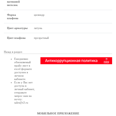
натяжной
потолок
Форма
цилиндр
плафона
Цвет арматуры
латунь
Цвет плафона
прозрачный
Назад в раздел
Ежедневно
обновляемый
прайс-лист в
excel формате
доступен в
личном
кабинете
.
Если у Вас нет
доступа в
личный кабинет
,
отправьте
запрос нам на
почту:
sales@s3.ru
МОБИЛЬНОЕ ПРИЛОЖЕНИЕ