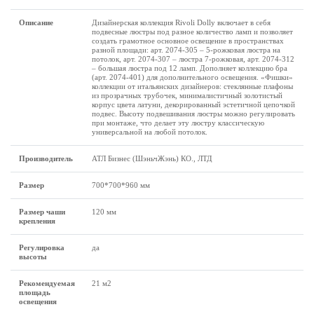
Описание
Дизайнерская коллекция Rivoli Dolly включает в себя
подвесные люстры под разное количество ламп и позволяет
создать грамотное основное освещение в пространствах
разной площади: арт. 2074-305 – 5-рожковая люстра на
потолок, арт. 2074-307 – люстра 7-рожковая, арт. 2074-312
– большая люстра под 12 ламп. Дополняет коллекцию бра
(арт. 2074-401) для дополнительного освещения. «Фишки»
коллекции от итальянских дизайнеров: стеклянные плафоны
из прозрачных трубочек, минималистичный золотистый
корпус цвета латуни, декорированный эстетичной цепочкой
подвес. Высоту подвешивания люстры можно регулировать
при монтаже, что делает эту люстру классическую
универсальной на любой потолок.
Производитель
АТЛ Бизнес (ШэньчЖэнь) КО., ЛТД
Размеp
700*700*960 мм
Размер чаши
120 мм
крепления
Регулировка
да
высоты
Рекомендуемая
21 м2
площадь
освещения