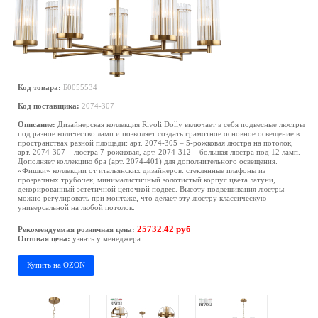
Код товара:
Б0055534
Код поставщика:
2074-307
Описание:
Дизайнерская коллекция Rivoli Dolly включает в себя подвесные люстры
под разное количество ламп и позволяет создать грамотное основное освещение в
пространствах разной площади: арт. 2074-305 – 5-рожковая люстра на потолок,
арт. 2074-307 – люстра 7-рожковая, арт. 2074-312 – большая люстра под 12 ламп.
Дополняет коллекцию бра (арт. 2074-401) для дополнительного освещения.
«Фишки» коллекции от итальянских дизайнеров: стеклянные плафоны из
прозрачных трубочек, минималистичный золотистый корпус цвета латуни,
декорированный эстетичной цепочкой подвес. Высоту подвешивания люстры
можно регулировать при монтаже, что делает эту люстру классическую
универсальной на любой потолок.
25732.42 руб
Рекомендуемая розничная цена:
Оптовая цена:
узнать у менеджера
Купить на OZON