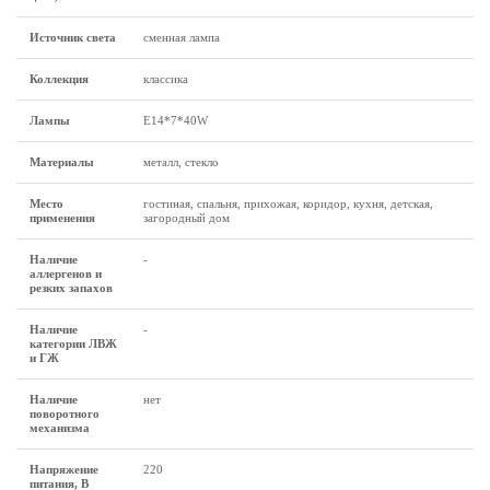
Источник света
cменная лампа
Коллекция
классика
Лампы
Е14*7*40W
Материалы
металл, стекло
Место
гостиная, спальня, прихожая, коридор, кухня, детская,
применения
загородный дом
Наличие
-
аллергенов и
резких запахов
Наличие
-
категории ЛВЖ
и ГЖ
Наличие
нет
поворотного
механизма
Напряжение
220
питания, В