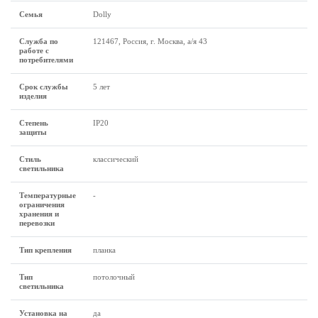
Семья
Dolly
Служба по
121467, Россия, г. Москва, а/я 43
работе с
потребителями
Срок службы
5 лет
изделия
Степень
IP20
защиты
Стиль
классический
светильника
Температурные
-
ограничения
хранения и
перевозки
Тип крепления
планка
Тип
потолочный
светильника
Установка на
да