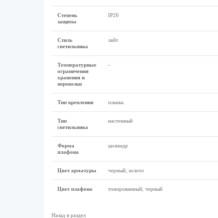
Степень
IP20
защиты
Стиль
лайт
светильника
Температурные
-
ограничения
хранения и
перевозки
Тип крепления
планка
Тип
настенный
светильника
Форма
цилиндр
плафона
Цвет арматуры
черный; золото
Цвет плафона
тонированный; черный
Назад в раздел