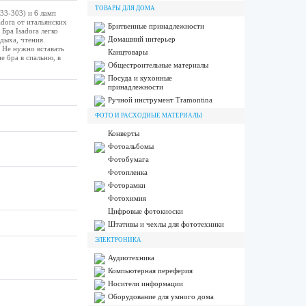
ТОВАРЫ ДЛЯ ДОМА
133-303) и 6 ламп
adora от итальянских
Бритвенные принадлежности
Бра Isadora легко
Домашний интерьер
дыха, чтения.
 Не нужно вставать
Канцтовары
е бра в спальню, в
Общестроительные материалы
Посуда и кухонные
принадлежности
Ручной инструмент Tramontina
ФОТО И РАСХОДНЫЕ МАТЕРИАЛЫ
Конверты
Фотоальбомы
Фотобумага
Фотопленка
Фоторамки
Фотохимия
Цифровые фотокиоски
Штативы и чехлы для фототехники
ЭЛЕКТРОНИКА
Аудиотехника
Компьютерная переферия
Носители информации
Оборудование для умного дома