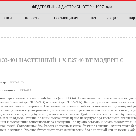
ФЕДЕРАЛЬНЫЙ ДИСТРИБЬЮТОР с 1997 года
мпании
новости
поставщикам
цены
акции
пар
33-401 НАСТЕННЫЙ 1 Х Е27 40 ВТ МОДЕРН С
овара:
Б0054847
оставщика:
9133-401
ние:
Бра с выключателем Rivoli Isadora (арт. 9133-401) выполнено в стиле модерн и входит
ми на 3 лампы (арт. 9133-303) и 6 ламп (арт. 9133-306). Корпус бра изготовлен из металл
из стекла с легкой тонировкой. Настенные светильники Isadora от итальянских дизайнеров бр
чными формами и универсальны для большинства современных или классических интерьеров.
уются на стену, не требуют отдельного выключателя. Удобно использовать такие бра над к
а, в зоне отдыха, чтения. Наличие выключателя прямо на корпусе бра настенного обеспечи
нии и выключении дополнительного освещения. Не нужно вставать и искать выключатель -
 под рукой. Современные бра Isadora доступны к заказу. Удачное решение - купить такие бра
ую, в коридор. Красиво будут смотреться дизайнерские бра в гостиной или на кухне у обе