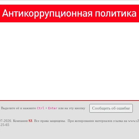
 Выделите её и нажмите
+
или на эту кнопку
Сообщить об ошибке
Ctrl
Enter
97-2026. Компания
S3
. Все права защищены. При копировании материалов ссылка на
www.s3
-25-65
u