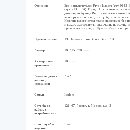
Описание
Бра с выключателем Rivoli Isadora (арт. 9133
(арт. 9133-306). Корпус бра изготовлен из ме
дизайнеров бренда Rivoli отличаются лаконич
монтируются на стену, не требуют отдельного 
Наличие выключателя прямо на корпусе бра н
и искать выключатель - включение подсветки в
прихожую, в коридор. Красиво будут смотреть
Производитель
АТЛ Бизнес (ШэньчЖэнь) КО., ЛТД
Размеp
100*150*200 мм
Размер чаши
100 мм
крепления
Рекомендуемая
3 м2
площадь
освещения
Семья
Isadora
Служба по
121467, Россия, г. Москва, а/я 43
работе с
потребителями
Срок службы
5 лет
изделия