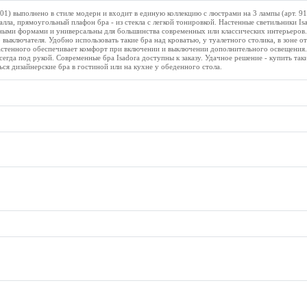
-401) выполнено в стиле модерн и входит в единую коллекцию с люстрами на 3 лампы (арт. 9
талла, прямоугольный плафон бра - из стекла с легкой тонировкой. Настенные светильники Is
ными формами и универсальны для большинства современных или классических интерьеров. 
выключателя. Удобно использовать такие бра над кроватью, у туалетного столика, в зоне от
астенного обеспечивает комфорт при включении и выключении дополнительного освещения.
сегда под рукой. Современные бра Isadora доступны к заказу. Удачное решение - купить таки
ся дизайнерские бра в гостиной или на кухне у обеденного стола.