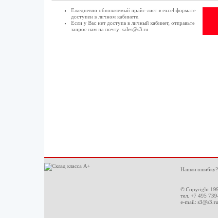
Ежедневно обновляемый прайс-лист в excel формате
доступен в
личном кабинете
.
Если у Вас нет доступа в
личный кабинет
, отправьте
запрос нам на почту:
sales@s3.ru
Нашли ошибку?
© Copyright 19
тел. +7 495 739
e-mail:
s3@s3.r