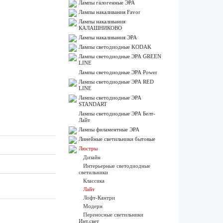
Лампы галогенные ЭРА
Лампы накаливания Favor
Лампы накаливания
КАЛАШНИКОВО
Лампы накаливания ЭРА
Лампы светодиодные KODAK
Лампы светодиодные ЭРА GREEN
LINE
Лампы светодиодные ЭРА Power
Лампы светодиодные ЭРА RED
LINE
Лампы светодиодные ЭРА
STANDART
Лампы светодиодные ЭРА Белт-
Лайт
Лампы филаментные ЭРА
Линейные светильники бытовые
Люстры
Дизайн
Интерьерные светодиодные
светильники
Классика
Лайт
Лофт-Кантри
Модерн
Переносные светильники
Инт.свет