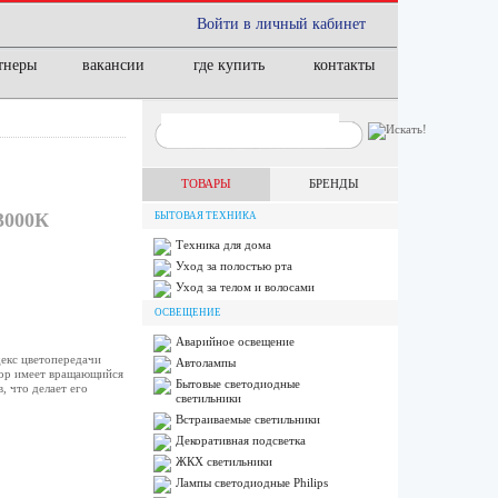
Войти в личный кабинет
тнеры
вакансии
где купить
контакты
ТОВАРЫ
БРЕНДЫ
000К
БЫТОВАЯ ТЕХНИКА
Техника для дома
Уход за полостью рта
Уход за телом и волосами
ОСВЕЩЕНИЕ
Аварийное освещение
екс цветопередачи
Автолампы
бор имеет вращающийся
Бытовые светодиодные
, что делает его
светильники
Встраиваемые светильники
Декоративная подсветка
ЖКХ светильники
Лампы cветодиодные Philips