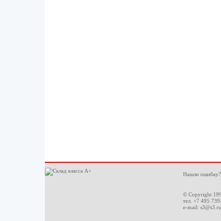
Нашли ошибку?
© Copyright 19
тел. +7 495 739
e-mail:
s3@s3.r