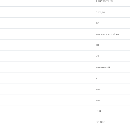
118*49*150
3 года
48
www.eraworld.ru
III
<1
алюминий
7
нет
нет
550
30 000