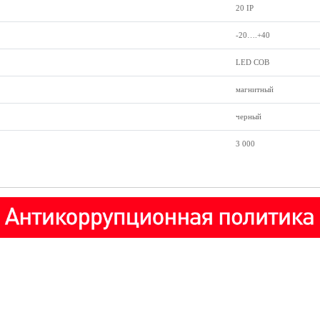
20 IP
-20….+40
LED COB
магнитный
черный
3 000