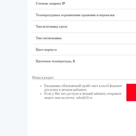
Степень защиты IP
Температурные ограничения хранения и перевозки
Тип источника света
Тип светильника
Цвет корпуса
Цветовая температура, К
Назад в раздел
Ежедневно обновляемый прайс-лист в excel формате
доступен в
личном кабинете
.
Если у Вас нет доступа в
личный кабинет
, отправьте
запрос нам на почту:
sales@s3.ru