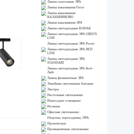
Лампы галогенные ЭРА
Лампы накаливания Favor
Лампы накаливания
КАЛАШНИКОВО
Лампы накаливания ЭРА
Лампы светодиодные KODAK
Лампы светодиодные ЭРА GREEN
LINE
Лампы светодиодные ЭРА Power
Лампы светодиодные ЭРА RED
LINE
Лампы светодиодные ЭРА
STANDART
Лампы светодиодные ЭРА Белт-
Лайт
Лампы филаментные ЭРА
Линейные светильники бытовые
Люстры
Настольные светильники
Новогоднее освещение
Ночники
Офисные светильники
Патроны, переходники, ПРА
Прожекторы
Промышленные светильники