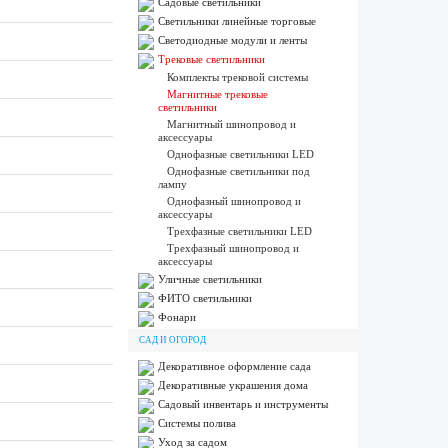
Садовые светильники
Светильники линейные торговые
Светодиодные модули и ленты
Трековые светильники
Комплекты трековой системы
Магнитные трековые
светильники
Магнитный шинопровод и
аксессуары
Однофазные светильники LED
Однофазные светильники под
лампу
Однофазный шинопровод и
аксессуары
Трехфазные светильники LED
Трехфазный шинопровод и
аксессуары
Уличные светильники
ФИТО светильники
Фонари
САД И ОГОРОД
Декоративное оформление сада
Декоративные украшения дома
Садовый инвентарь и инструменты
Системы полива
Уход за садом