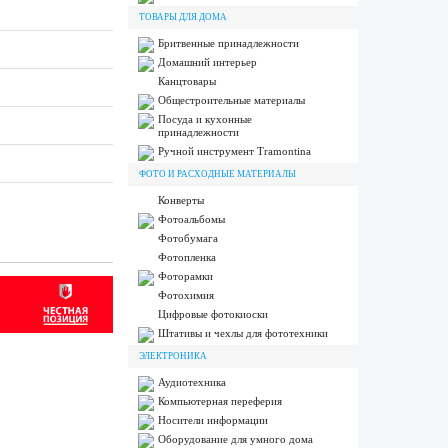
ТОВАРЫ ДЛЯ ДОМА
Бритвенные принадлежности
Домашний интерьер
Канцтовары
Общестроительные материалы
Посуда и кухонные
принадлежности
Ручной инструмент Tramontina
ФОТО И РАСХОДНЫЕ МАТЕРИАЛЫ
Конверты
Фотоальбомы
Фотобумага
Фотопленка
Фоторамки
Фотохимия
Цифровые фотокиоски
Штативы и чехлы для фототехники
ЭЛЕКТРОНИКА
Аудиотехника
Компьютерная переферия
Носители информации
Оборудование для умного дома