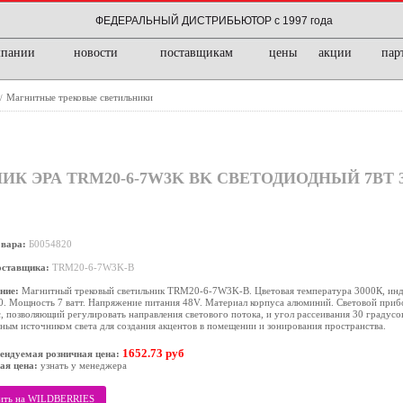
ФЕДЕРАЛЬНЫЙ ДИСТРИБЬЮТОР с 1997 года
мпании
новости
поставщикам
цены
акции
пар
Магнитные трековые светильники
/
 ЭРА TRM20-6-7W3K BK СВЕТОДИОДНЫЙ 7ВТ 3
овара:
Б0054820
оставщика:
TRM20-6-7W3K-B
ние:
Магнитный трековый светильник TRM20-6-7W3K-B. Цветовая температура 3000К, инд
0. Мощность 7 ватт. Напряжение питания 48V. Материал корпуса алюминий. Световой при
, позволяющий регулировать направления светового потока, и угол рассеивания 30 градусов
ным источником света для создания акцентов в помещении и зонирования пространства.
1652.73 руб
ендуемая розничная цена:
ая цена:
узнать у менеджера
ить на WILDBERRIES