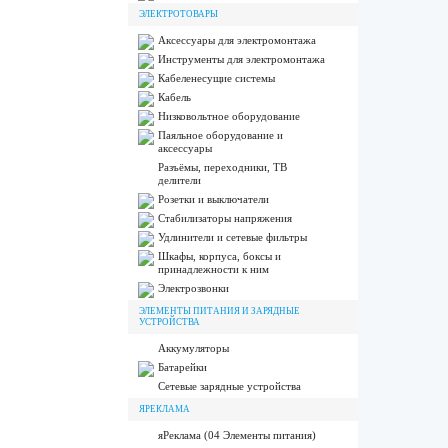
ЭЛЕКТРОТОВАРЫ
Аксессуары для электромонтажа
Инструменты для электромонтажа
Кабеленесущие системы
Кабель
Низковольтное оборудование
Паяльное оборудование и
аксессуары
Разъёмы, переходники, ТВ
делители
Розетки и выключатели
Стабилизаторы напряжения
Удлинители и сетевые фильтры
Шкафы, корпуса, боксы и
принадлежности к ним
Электрозвонки
ЭЛЕМЕНТЫ ПИТАНИЯ И ЗАРЯДНЫЕ
УСТРОЙСТВА
Аккумуляторы
Батарейки
Сетевые зарядные устройства
ЯРЕКЛАМА
яРеклама (04 Элементы питания)