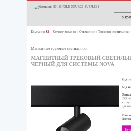
о ко
Компания
S3
Каталог товаров
Освещение
Трековые светильники
/
/
/
Магнитные трековые светильники
МАГНИТНЫЙ ТРЕКОВЫЙ СВЕТИЛЬНИК
ЧЕРНЫЙ ДЛЯ СИСТЕМЫ NOVA
Код т
Код п
Описа
СRI>9
корпус
идеаль
Реком
Оптов
Куп