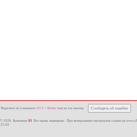
 Выделите её и нажмите
+
или на эту кнопку
Сообщить об ошибке
Ctrl
Enter
97-2026. Компания
S3
. Все права защищены. При копировании материалов ссылка на
www.s3
-25-65
u