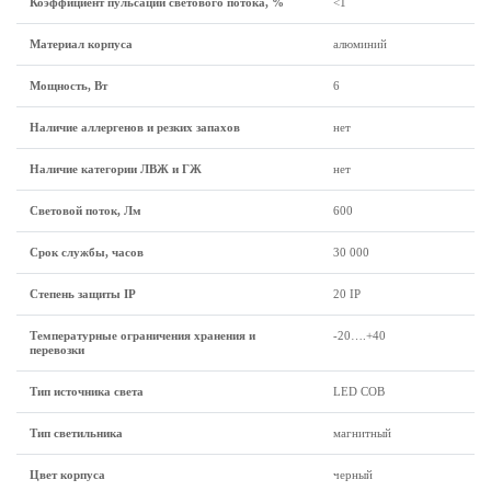
Коэффициент пульсации светового потока, %
<1
Материал корпуса
алюминий
Мощность, Вт
6
Наличие аллергенов и резких запахов
нет
Наличие категории ЛВЖ и ГЖ
нет
Световой поток, Лм
600
Срок службы, часов
30 000
Степень защиты IP
20 IP
Температурные ограничения хранения и
-20….+40
перевозки
Тип источника света
LED COB
Тип светильника
магнитный
Цвет корпуса
черный