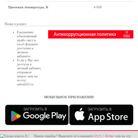
Цветовая температура, К
4 000
Назад в раздел
Ежедневно
обновляемый
прайс-лист в
excel формате
доступен в
личном
кабинете
.
Если у Вас нет
доступа в
личный кабинет
,
отправьте
запрос нам на
почту:
sales@s3.ru
МОБИЛЬНОЕ ПРИЛОЖЕНИЕ
Нашли ошибку? Выделите её и нажмите
+
или на эту
Ctrl
Enter