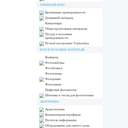
ТОВАРЫ ДЛЯ ДОМА
Бритвенные принадлежности
Домашний интерьер
Канцтовары
Общестроительные материалы
Посуда и кухонные
принадлежности
Ручной инструмент Tramontina
ФОТО И РАСХОДНЫЕ МАТЕРИАЛЫ
Конверты
Фотоальбомы
Фотобумага
Фотопленка
Фоторамки
Фотохимия
Цифровые фотокиоски
Штативы и чехлы для фототехники
ЭЛЕКТРОНИКА
Аудиотехника
Компьютерная переферия
Носители информации
Оборудование для умного дома