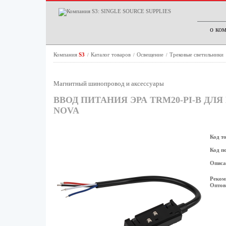
о ко
Компания
S3
Каталог товаров
Освещение
Трековые светильники
/
/
/
Магнитный шинопровод и аксессуары
ВВОД ПИТАНИЯ ЭРА TRM20-PI-B 
NOVA
Код т
Код п
Описа
Реком
Оптов