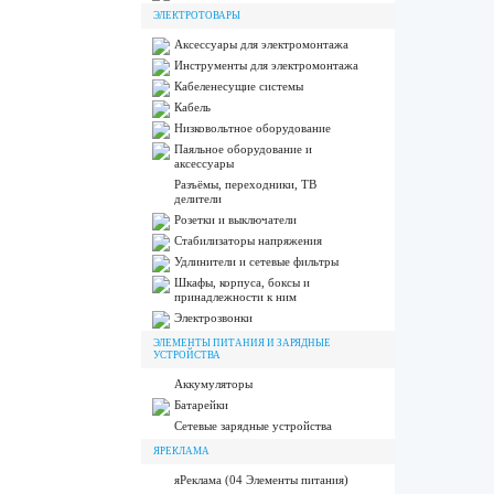
ЭЛЕКТРОТОВАРЫ
Аксессуары для электромонтажа
Инструменты для электромонтажа
Кабеленесущие системы
Кабель
Низковольтное оборудование
Паяльное оборудование и
аксессуары
Разъёмы, переходники, ТВ
делители
Розетки и выключатели
Стабилизаторы напряжения
Удлинители и сетевые фильтры
Шкафы, корпуса, боксы и
принадлежности к ним
Электрозвонки
ЭЛЕМЕНТЫ ПИТАНИЯ И ЗАРЯДНЫЕ
УСТРОЙСТВА
Аккумуляторы
Батарейки
Сетевые зарядные устройства
ЯРЕКЛАМА
яРеклама (04 Элементы питания)