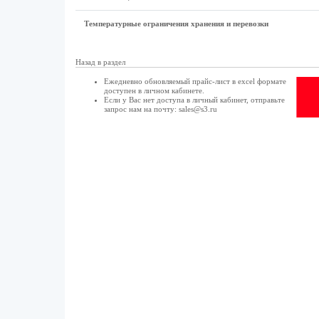
Температурные ограничения хранения и перевозки
Назад в раздел
Ежедневно обновляемый прайс-лист в excel формате
доступен в
личном кабинете
.
Если у Вас нет доступа в
личный кабинет
, отправьте
запрос нам на почту:
sales@s3.ru