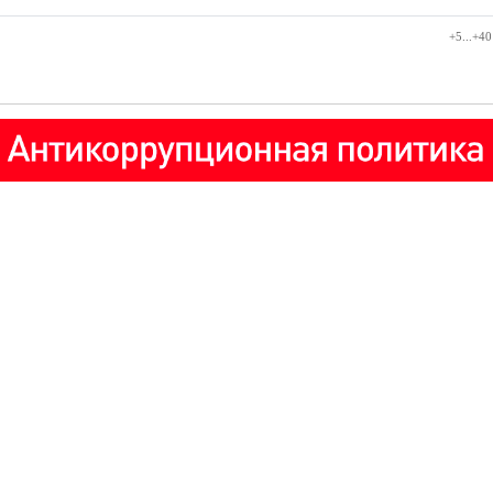
+5...+40