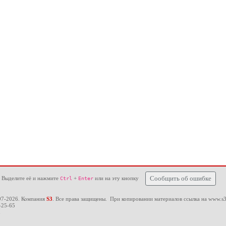
 Выделите её и нажмите
+
или на эту кнопку
Сообщить об ошибке
Ctrl
Enter
97-2026. Компания
S3
. Все права защищены. При копировании материалов ссылка на
www.s3
-25-65
u