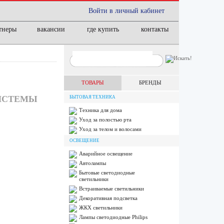
Войти в личный кабинет
тнеры
вакансии
где купить
контакты
ТОВАРЫ
БРЕНДЫ
СИСТЕМЫ
БЫТОВАЯ ТЕХНИКА
Техника для дома
Уход за полостью рта
Уход за телом и волосами
ОСВЕЩЕНИЕ
Аварийное освещение
Автолампы
Бытовые светодиодные
светильники
Встраиваемые светильники
Декоративная подсветка
ЖКХ светильники
Лампы cветодиодные Philips