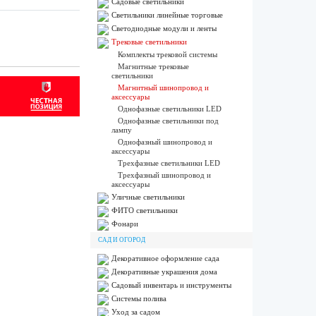
Садовые светильники
Светильники линейные торговые
Светодиодные модули и ленты
Трековые светильники
Комплекты трековой системы
Магнитные трековые
светильники
Магнитный шинопровод и
аксессуары
Однофазные светильники LED
Однофазные светильники под
лампу
Однофазный шинопровод и
аксессуары
Трехфазные светильники LED
Трехфазный шинопровод и
аксессуары
Уличные светильники
ФИТО светильники
Фонари
САД И ОГОРОД
Декоративное оформление сада
Декоративные украшения дома
Садовый инвентарь и инструменты
Системы полива
Уход за садом