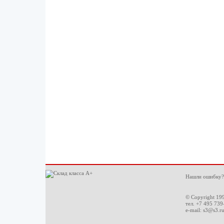
Нашли ошибку?
© Copyright 19
тел. +7 495 739
e-mail:
s3@s3.r