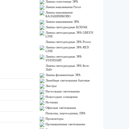
Лампы галогенные ЭРА
Лампы накаливания Favor
Лампы накаливания
КАЛАШНИКОВО
Лампы накаливания ЭРА
Лампы светодиодные KODAK
Лампы светодиодные ЭРА GREEN
LINE
Лампы светодиодные ЭРА Power
Лампы светодиодные ЭРА RED
LINE
Лампы светодиодные ЭРА
STANDART
Лампы светодиодные ЭРА Белт-
Лайт
Лампы филаментные ЭРА
Линейные светильники бытовые
Люстры
Настольные светильники
Новогоднее освещение
Ночники
Офисные светильники
Патроны, переходники, ПРА
Прожекторы
Промышленные светильники